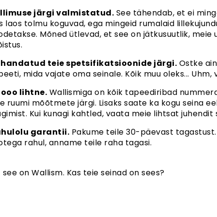
llimuse järgi valmistatud.
See tähendab, et ei ming
s laos tolmu koguvad, ega mingeid rumalaid lillekujund
odetakse. Mõned ütlevad, et see on jätkusuutlik, meie u
istus.
handatud teie spetsifikatsioonide järgi.
Ostke ainu
peeti, mida vajate oma seinale. Kõik muu oleks... Uhm,
iooo lihtne.
Wallismiga on kõik tapeediribad nummerda
ie ruumi mõõtmete järgi. Lisaks saate ka kogu seina eel
ügimist. Kui kunagi kahtled, vaata meie lihtsat juhendit si
hulolu garantii.
Pakume teile 30-päevast tagastust. J
otega rahul, anname teile raha tagasi.
et see on Wallism. Kas teie seinad on sees?