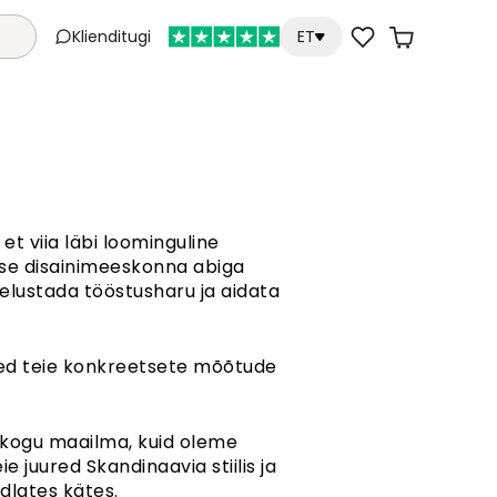
Klienditugi
ET
t viia läbi loominguline
ase disainimeeskonna abiga
selustada tööstusharu ja aidata
sed teie konkreetsete mõõtude
kogu maailma, kuid oleme
 juured Skandinaavia stiilis ja
dlates kätes.