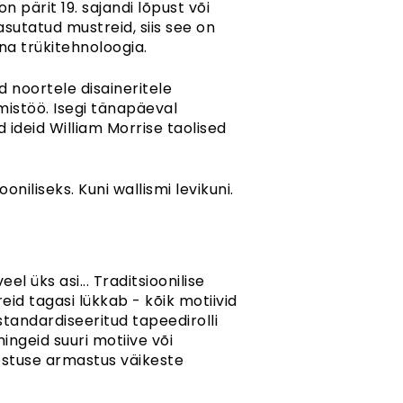
 pärit 19. sajandi lõpust või
utatud mustreid, siis see on
na trükitehnoloogia.
 noortele disaineritele
mistöö. Isegi tänapäeval
 ideid William Morrise taolised
niliseks. Kuni wallismi levikuni.
l üks asi... Traditsioonilise
id tagasi lükkab - kõik motiivid
tandardiseeritud tapeedirolli
mingeid suuri motiive või
ööstuse armastus väikeste