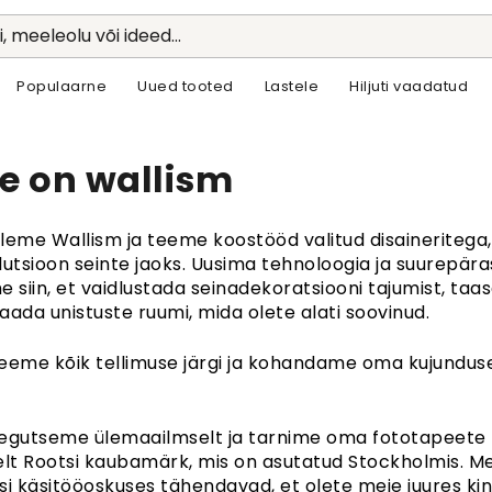
li, meeleolu või ideed...
Populaarne
Uued tooted
Lastele
Hiljuti vaadatud
e on wallism
leme Wallism ja teeme koostööd valitud disaineritega, e
lutsioon seinte jaoks. Uusima tehnoloogia ja suurepär
e siin, et vaidlustada seinadekoratsiooni tajumist, taa
saada unistuste ruumi, mida olete alati soovinud.
eeme kõik tellimuse järgi ja kohandame oma kujundu
egutseme ülemaailmselt ja tarnime oma fototapeete 
elt Rootsi kaubamärk, mis on asutatud Stockholmis. Meie
si käsitööoskuses tähendavad, et olete meie juures kin