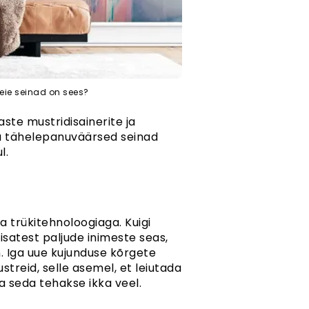
teie seinad on sees?
ste mustridisainerite ja
uta tähelepanuväärsed seinad
l.
a trükitehnoloogiaga. Kuigi
satest paljude inimeste seas,
. Iga uue kujunduse kõrgete
streid, selle asemel, et leiutada
a seda tehakse ikka veel.