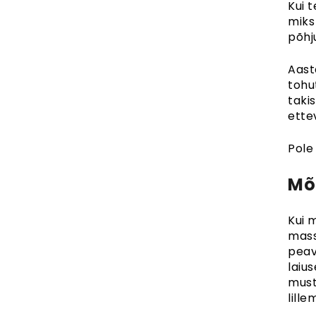
Kui 
miks
põhj
Aast
tohu
taki
ettev
Pole 
Mõt
Kui m
mass
peav
laius
must
lill