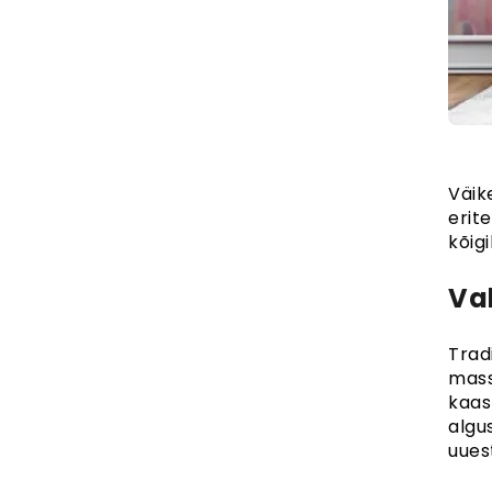
Väik
erit
kõig
Va
Trad
mass
kaas
algu
uues