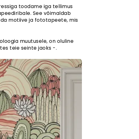
essiga toodame iga tellimus
tapeediribale. See võimaldab
ida motiive ja fototapeete, mis
oloogia muutusele, on oluline
es teie seinte jaoks -.