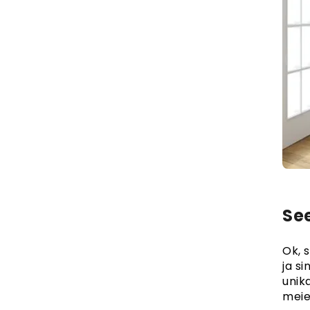
See
Ok, 
ja si
unika
meie