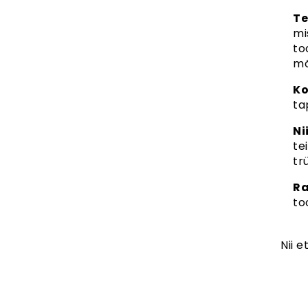
Te
mi
to
mõ
Ko
ta
Ni
te
tr
Ra
to
Nii 