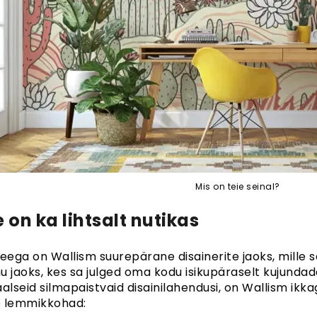
Mis on teie seinal?
 on ka lihtsalt nutikas
seega on Wallism suurepärane disainerite jaoks, mille s
nu jaoks, kes sa julged oma kodu isikupäraselt kujundada.
alseid silmapaistvaid disainilahendusi, on Wallism ikkag
 lemmikkohad: