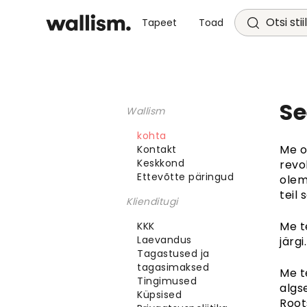
Otsi stii
Tapeet
Toad
Se
Wallism
kohta
Me o
Kontakt
Keskkond
revo
Ettevõtte päringud
olem
teil 
Klienditugi
Me t
KKK
Laevandus
järgi.
Tagastused ja
tagasimaksed
Me t
Tingimused
algs
Küpsised
Root