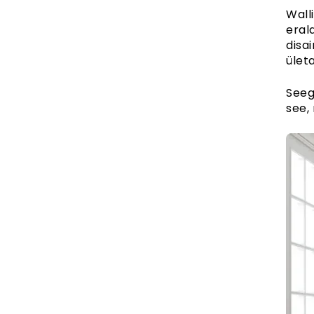
Wall
eral
disa
ületa
Seeg
see,