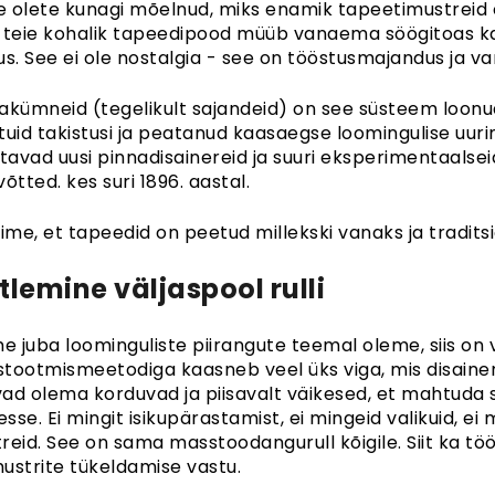
te olete kunagi mõelnud, miks enamik tapeetimustreid on
 teie kohalik tapeedipood müüb vanaema söögitoas kas
us. See ei ole nostalgia - see on tööstusmajandus ja va
akümneid (tegelikult sajandeid) on see süsteem loonud
tuid takistusi ja peatanud kaasaegse loomingulise uuri
stavad uusi pinnadisainereid ja suuri eksperimentaalseid
õtted. kes suri 1896. aastal.
ime, et tapeedid on peetud millekski vanaks ja traditsioo
lemine väljaspool rulli
e juba loominguliste piirangute teemal oleme, siis on vee
tootmismeetodiga kaasneb veel üks viga, mis disainere
ad olema korduvad ja piisavalt väikesed, et mahtuda s
esse. Ei mingit isikupärastamist, ei mingeid valikuid, ei 
reid. See on sama masstoodangurull kõigile. Siit ka t
emustrite tükeldamise vastu.