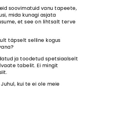
eid soovimatuid vanu tapeete,
usi, mida kunagi asjata
sume, et see on lihtsalt terve
lt täpselt selline kogus
 vana?
tud ja toodetud spetsiaalselt
vaate tabelit. Ei mingit
it.
uhul, kui te ei ole meie