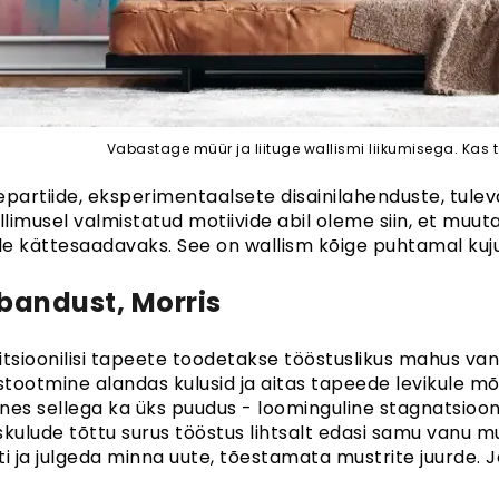
Vabastage müür ja liituge wallismi liikumisega. Kas 
epartiide, eksperimentaalsete disainilahenduste, tuleva
ellimusel valmistatud motiivide abil oleme siin, et mu
ile kättesaadavaks. See on wallism kõige puhtamal kuju
bandust, Morris
itsioonilisi tapeete toodetakse tööstuslikus mahus van
tootmine alandas kulusid ja aitas tapeede levikule mõi
nes sellega ka üks puudus - loominguline stagnatsioon
skulude tõttu surus tööstus lihtsalt edasi samu vanu mu
ti ja julgeda minna uute, tõestamata mustrite juurde. J