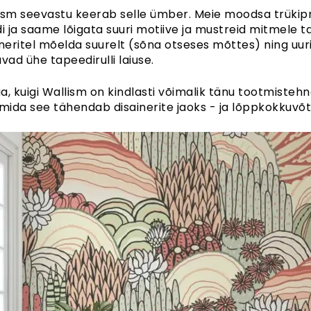
ism seevastu keerab selle ümber. Meie moodsa trükipr
di ja saame lõigata suuri motiive ja mustreid mitmele 
ineritel mõelda suurelt (sõna otseses mõttes) ning uur
vad ühe tapeedirulli laiuse.
a, kuigi Wallism on kindlasti võimalik tänu tootmistehn
 mida see tähendab disainerite jaoks - ja lõppkokkuvõtt