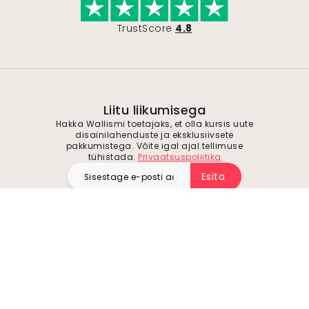
TrustScore
4.8
Liitu liikumisega
Hakka Wallismi toetajaks, et olla kursis uute
disainilahenduste ja eksklusiivsete
pakkumistega. Võite igal ajal tellimuse
tühistada.
Privaatsuspoliitika
Esita
Jälgi meid inspiratsiooni ja tulevaste
pakkumiste saamiseks