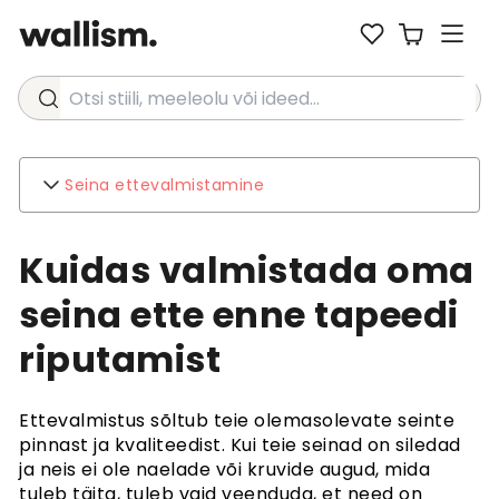
Otsi stiili, meeleolu või ideed...
Seina ettevalmistamine
Wallism
Kuidas valmistada oma
kohta
Kontakt
seina ette enne tapeedi
Keskkond
Ettevõtte päringud
riputamist
Klienditugi
Ettevalmistus sõltub teie olemasolevate seinte
KKK
Laevandus
pinnast ja kvaliteedist. Kui teie seinad on siledad
Tagastused ja tagasimaksed
ja neis ei ole naelade või kruvide augud, mida
Tingimused
tuleb täita, tuleb vaid veenduda, et need on