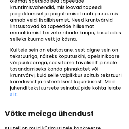
olemas spetsiaalsed tapeetide
kruntimisvahendid, mis loovad tapeedi
paigaldamisel ja paigutamisel mati pinna, mis
annab veidi lisalibisemist. Need kruntvärvid
lihtsustavad ka tapeetide hilisemat
eemaldamist tervete ribade kaupa, kasutades
selleks kuuma vett ja käsna.
Kui teie sein on ebatasane, sest algne sein on
tekstuuriga, näiteks koputuskihi, apelsinikoore
või puukoorega, soovitame tavaliselt pinnale
tasandamiseks kanda pinnakatet või
kruntvärvi, kuid selle vajalikkus sõltub tekstuuri
karedusest ja esteetilisest kujundusest. Meie
juhendi tekstuursete seinatüüpide kohta leiate
siit.
Võtke meiega ühendust
Kui teil on muid küsimusi teie konkreetse