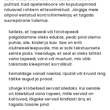
Küpsised
puhtad. Kuid apelsinikoore või koputuspinnad
Privaatsuspoliitika
nõuavad rohkem ettevalmistust. Järgige meie
Tapeedi artiklid
allpool esitatud kontrollnimekirja, et tagada
suurepärane tulemus.
Juhendid
Kuidas riputada tapeeti
Selleks, et tapeedi või fototapeedi
Kuidas paigaldada sekekleepuv
paigaldamine oleks edukas, peab pind olema
Kuidas mõõta oma seina
puhas, sile, kindel ja kuiv. See on eriti
Seina ettevalmistamine
olulineisekleepuvale, mis ei sobi tekstuursete
Tapeetitööriistad
seinte jaoks. Veenduge, et seal ei oleks lahtist
Tapeedid tekstuursetel seintel
vana tapeedi, värvi või mustust, mis võib
takistada kleepimist korralikult.
Eemaldage vanad naelad, riputid või kruvid ning
täitke augud ja praod.
Lihvige krobelised servad siledaks. Kui seinale
on kleebitud vana tapeet, mille servad on
kattuvad, lõigake servad kindlasti ära, et
tagada tasane pind.