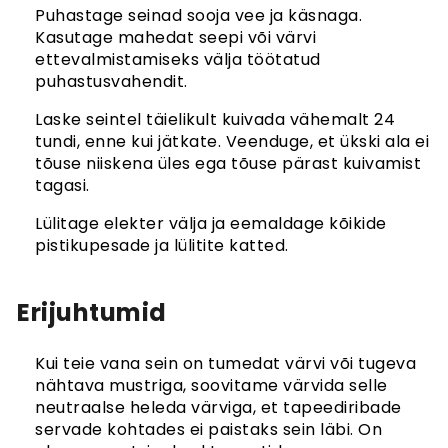
Puhastage seinad sooja vee ja käsnaga.
Kasutage mahedat seepi või värvi
ettevalmistamiseks välja töötatud
puhastusvahendit.
Laske seintel täielikult kuivada vähemalt 24
tundi, enne kui jätkate. Veenduge, et ükski ala ei
tõuse niiskena üles ega tõuse pärast kuivamist
tagasi.
Lülitage elekter välja ja eemaldage kõikide
pistikupesade ja lülitite katted.
Erijuhtumid
Kui teie vana sein on tumedat värvi või tugeva
nähtava mustriga, soovitame värvida selle
neutraalse heleda värviga, et tapeediribade
servade kohtades ei paistaks sein läbi. On