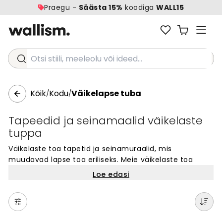
Praegu -
Säästa 15%
koodiga
WALL15
Otsi stiili, meeleolu või ideed...
Kõik
Kodu
Väikelapse tuba
/
/
Tapeedid ja seinamaalid väikelaste
tuppa
Väikelaste toa tapetid ja seinamuraalid, mis
muudavad lapse toa eriliseks. Meie väikelaste toa
muraalid on loodud spetsiaalselt väikeste laste
Loe edasi
tubadesse ja sobivad igale seinale. Vali seinakatteid,
mis loovad hubast ja rõõmsat keskkonda. Leia oma
lemmik väikelaste toa tapetid laia valiku hulgast. Kõik
seinamuraalid on valmistatud kvaliteetsest materjalist