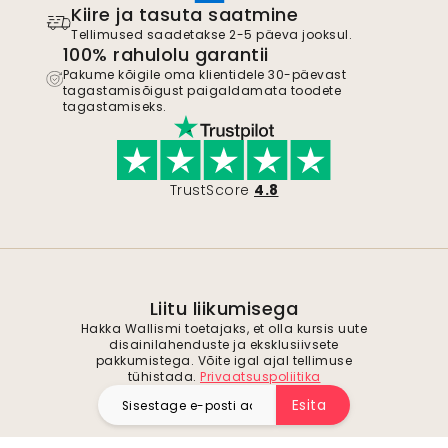
Kiire ja tasuta saatmine
Tellimused saadetakse 2-5 päeva jooksul.
100% rahulolu garantii
Pakume kõigile oma klientidele 30-päevast
tagastamisõigust paigaldamata toodete
tagastamiseks.
TrustScore
4.8
Liitu liikumisega
Hakka Wallismi toetajaks, et olla kursis uute
disainilahenduste ja eksklusiivsete
pakkumistega. Võite igal ajal tellimuse
tühistada.
Privaatsuspoliitika
Esita