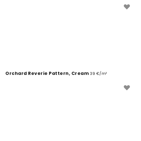
ja on lihtsad paigaldada. Muuda lapse tuba ilusaks
kohaks meie seinatapeetidega.
Orchard Reverie Pattern, Cream
39 €/m²