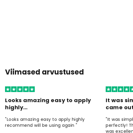
Viimased arvustused
Looks amazing easy to apply
It was si
highly…
came ou
"Looks amazing easy to apply highly
"It was simp
recommend will be using again "
perfectly! T
was excellen