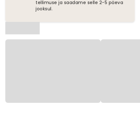
tellimuse ja saadame selle 2-5 päeva
jooksul.