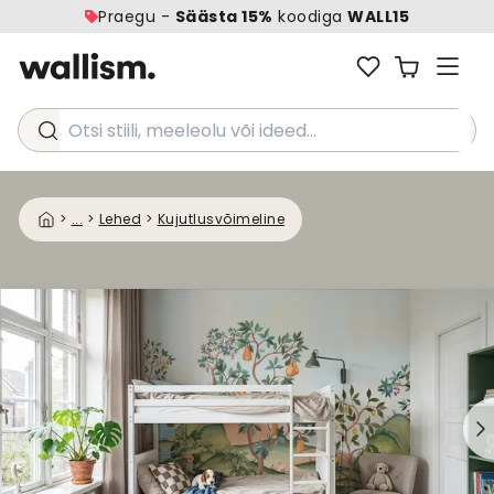
Praegu -
Säästa 15%
koodiga
WALL15
Otsi stiili, meeleolu või ideed...
>
...
>
Lehed
>
Kujutlusvõimeline