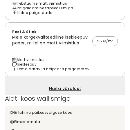
Tekstuurne matt viimistlus
Paigaldamine tapeediliimiga
Lihtne paigaldada
Peel & Stick
Meie kõrgekvaliteediline isekleepuv
55 €/m²
paber, millel on matt viimistlus
Matt viimistlus
Isekleepuv
Eemaldatav ja hõlpsasti paigaldatav
Näita võrdlust
Alati koos wallismiga
Ei tuhmu päikesevalguse käes
Pimestamata