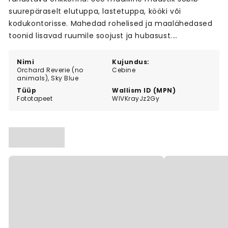
suurepäraselt elutuppa, lastetuppa, kööki või
kodukontorisse. Mahedad rohelised ja maalähedased
toonid lisavad ruumile soojust ja hubasust.
Loodusteemaline disain rõhutab rahulikku meeleolu ja
toob tuppa värskust.
Nimi
Kujundus:
Orchard Reverie (no
Cebine
animals), Sky Blue
Tüüp
Wallism ID (MPN)
Fototapeet
WlVKrayJz2Gy