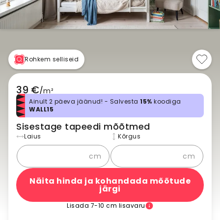
Rohkem selliseid
39 €
/
m²
Ainult 2 päeva jäänud! - Salvesta
15%
koodiga
WALL15
Sisestage tapeedi mõõtmed
Laius
Kõrgus
cm
cm
Näita hinda ja kohandada mõõtude
järgi
Lisada 7-10 cm lisavaru