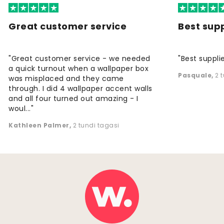
Great customer service
Best supp
"Great customer service - we needed
"Best supplie
a quick turnout when a wallpaper box
Pasquale
,
2 
was misplaced and they came
through. I did 4 wallpaper accent walls
and all four turned out amazing - I
woul..."
Kathleen Palmer
,
2 tundi tagasi