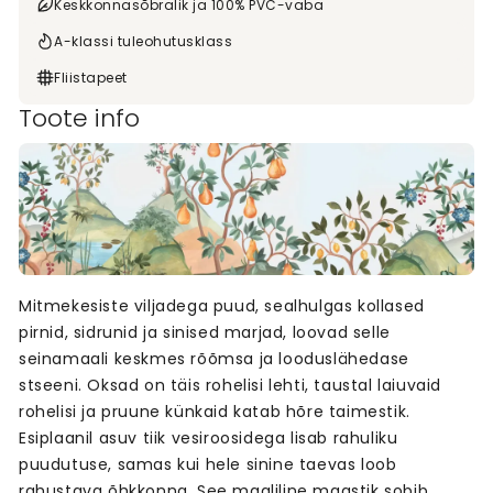
Keskkonnasõbralik ja 100% PVC-vaba
A-klassi tuleohutusklass
Fliistapeet
Toote info
Mitmekesiste viljadega puud, sealhulgas kollased
pirnid, sidrunid ja sinised marjad, loovad selle
seinamaali keskmes rõõmsa ja looduslähedase
stseeni. Oksad on täis rohelisi lehti, taustal laiuvaid
rohelisi ja pruune künkaid katab hõre taimestik.
Esiplaanil asuv tiik vesiroosidega lisab rahuliku
puudutuse, samas kui hele sinine taevas loob
rahustava õhkkonna. See maaliline maastik sobib