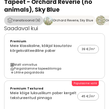
Tapeet - Orchard Reverie (no
animals), Sky Blue
Variatsioonid (9)
Orchard Reverie, Sky Blue
Or
Saadaval kui
Premium
Meie klassikaline, kõikjal kasutatav
39 €/m²
kõrgekvaliteediline paber
Matt viimistlus
Paigaldamine tapeediliimiga
Lihtne paigaldada
Populaarne valik
Premium Textured
Meie kõige luksuslikum paber kergelt
45 €/m²
tekstureeritud pinnaga