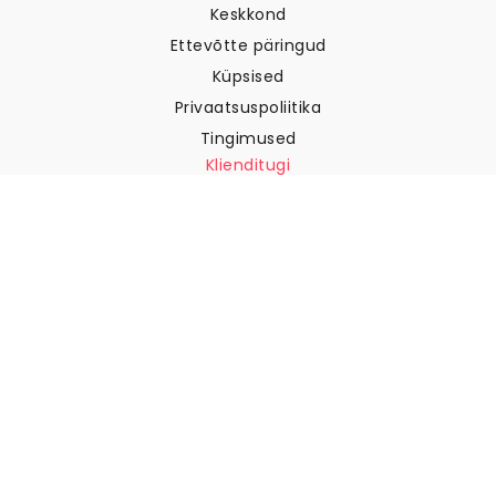
Keskkond
Ettevõtte päringud
Küpsised
Privaatsuspoliitika
Tingimused
Klienditugi
Võtke meiega ühendust
Tagastused ja tagasimaksed
Laevandus
Kuidas mõõta oma seina
Kuidas riputada tapeeti
Kuidas paigaldada sekekleepuv
KKK
Tapeedi artiklid
Valige oma asukoht