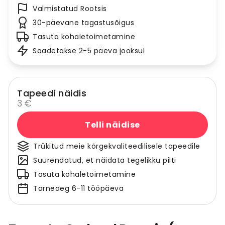
Valmistatud Rootsis
30-päevane tagastusõigus
Tasuta kohaletoimetamine
Saadetakse 2-5 päeva jooksul
Tapeedi näidis
3 €
Telli näidise
Trükitud meie kõrgekvaliteedilisele tapeedile
Suurendatud, et näidata tegelikku pilti
Tasuta kohaletoimetamine
Tarneaeg 6-11 tööpäeva