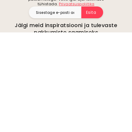
tühistada.
Privaatsuspoliitika
Esita
Jälgi meid inspiratsiooni ja tulevaste
pakkumiste saamiseks
Ettevõte
kohta
Keskkond
Ettevõtte päringud
Küpsised