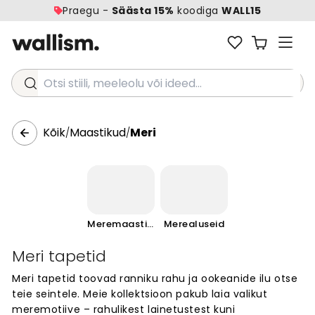
Praegu -
Säästa 15%
koodiga
WALL15
Otsi stiili, meeleolu või ideed...
Kõik
Maastikud
Meri
/
/
Meremaastikud
Merealuseid
Meri tapetid
Meri tapetid toovad ranniku rahu ja ookeanide ilu otse
teie seintele. Meie kollektsioon pakub laia valikut
meremotiive – rahulikest lainetustest kuni