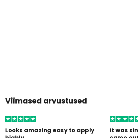
Viimased arvustused
Looks amazing easy to apply
It was si
highly…
came ou