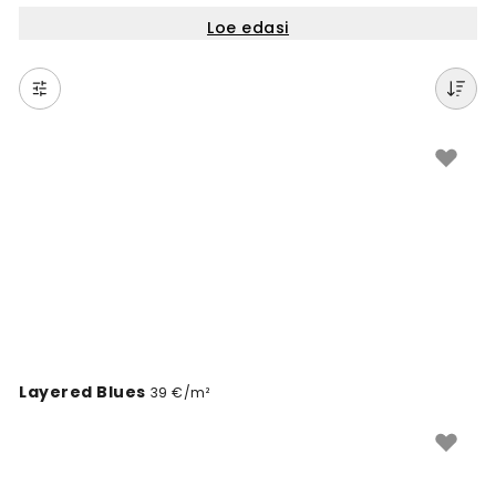
dramaatiliste merevaadeteni. Sobivad kõikidesse
Loe edasi
kodudesse, kus soovitakse luua rahustav ja
looduselähedane atmosfäär. Iga disain on valmistatud
kvaliteetsest materjalist ja saadaval seinale sobivas
suuruses. Lihtne tellida ja paigaldada. Avasta oma
lemmik mereteemaline seinakate ja muuda oma
ruum ainulaadseks.
Layered Blues
39 €/m²