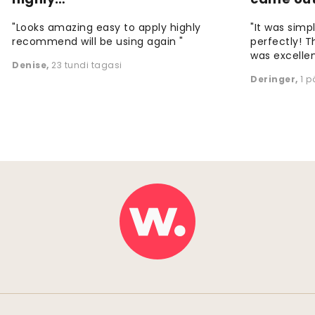
"Looks amazing easy to apply highly
"It was simp
recommend will be using again "
perfectly! T
was excellen
Denise
,
23 tundi tagasi
Deringer
,
1 