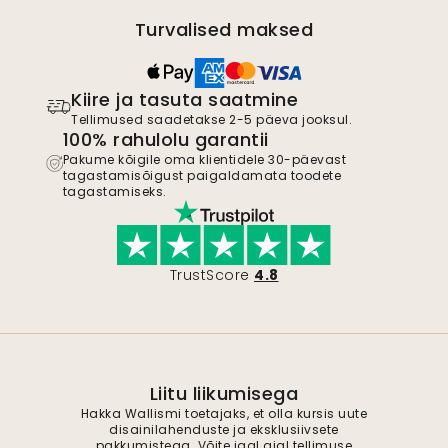
Turvalised maksed
Kiire ja tasuta saatmine
Tellimused saadetakse 2-5 päeva jooksul.
100% rahulolu garantii
Pakume kõigile oma klientidele 30-päevast
tagastamisõigust paigaldamata toodete
tagastamiseks.
TrustScore
4.8
Liitu liikumisega
Hakka Wallismi toetajaks, et olla kursis uute
disainilahenduste ja eksklusiivsete
pakkumistega. Võite igal ajal tellimuse