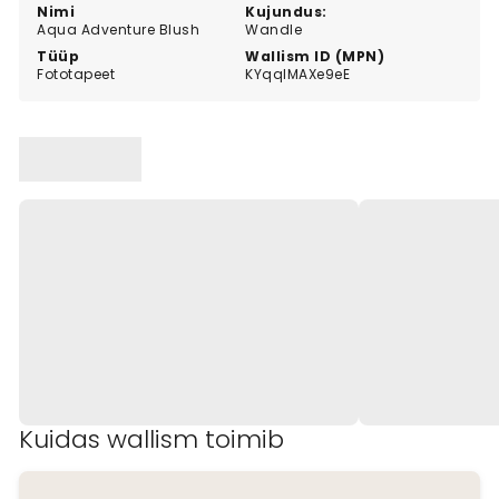
with a soft, artistic feel.
Nimi
Kujundus:
Aqua Adventure Blush
Wandle
Tüüp
Wallism ID (MPN)
Fototapeet
KYqqlMAXe9eE
Kuidas wallism toimib