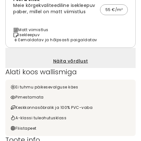
Meie kõrgekvaliteediline isekleepuv
55 €/m²
paber, millel on matt viimistlus
Matt viimistlus
Isekleepuv
Eemaldatav ja hõlpsasti paigaldatav
Näita võrdlust
Alati koos wallismiga
Ei tuhmu päikesevalguse käes
Pimestamata
Keskkonnasõbralik ja 100% PVC-vaba
A-klassi tuleohutusklass
Fliistapeet
Toote info