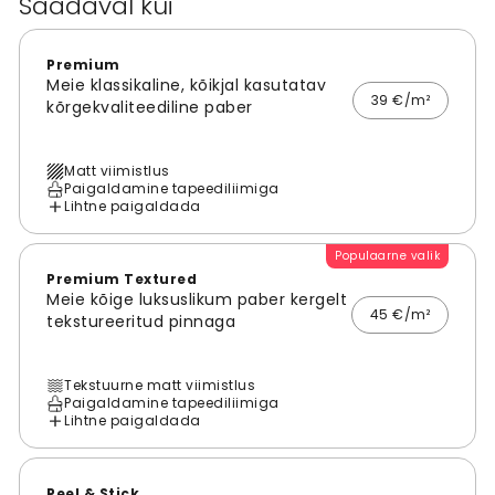
Saadaval kui
Premium
Meie klassikaline, kõikjal kasutatav
39 €/m²
kõrgekvaliteediline paber
Matt viimistlus
Paigaldamine tapeediliimiga
Lihtne paigaldada
Populaarne valik
Premium Textured
Meie kõige luksuslikum paber kergelt
45 €/m²
tekstureeritud pinnaga
Tekstuurne matt viimistlus
Paigaldamine tapeediliimiga
Lihtne paigaldada
Peel & Stick