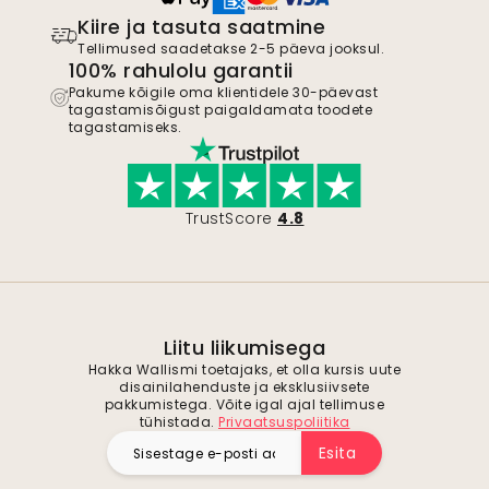
Kiire ja tasuta saatmine
Tellimused saadetakse 2-5 päeva jooksul.
100% rahulolu garantii
Pakume kõigile oma klientidele 30-päevast
tagastamisõigust paigaldamata toodete
tagastamiseks.
TrustScore
4.8
Liitu liikumisega
Hakka Wallismi toetajaks, et olla kursis uute
disainilahenduste ja eksklusiivsete
pakkumistega. Võite igal ajal tellimuse
tühistada.
Privaatsuspoliitika
Esita