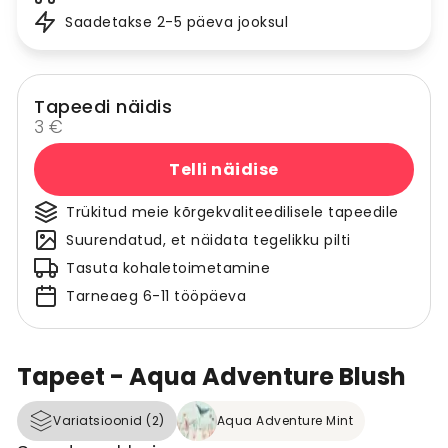
Saadetakse 2-5 päeva jooksul
Tapeedi näidis
3 €
Telli näidise
Trükitud meie kõrgekvaliteedilisele tapeedile
Suurendatud, et näidata tegelikku pilti
Tasuta kohaletoimetamine
Tarneaeg 6-11 tööpäeva
Tapeet - Aqua Adventure Blush
Variatsioonid (2)
Aqua Adventure Mint