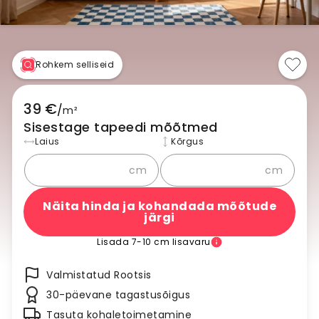
Rohkem selliseid
39 €
/
m²
Sisestage tapeedi mõõtmed
Laius
Kõrgus
cm
cm
Näita hinda ja kohandada mõõtude
järgi
Lisada 7-10 cm lisavaru
Valmistatud Rootsis
30-päevane tagastusõigus
Tasuta kohaletoimetamine