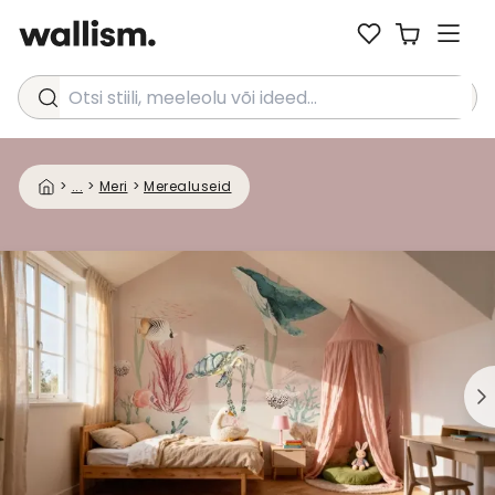
Otsi stiili, meeleolu või ideed...
>
...
>
Meri
>
Merealuseid