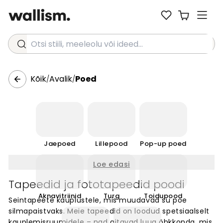
Otsi stiili, meeleolu või ideed...
Kõik
Avalik
Poed
/
/
Jaepoed
Lillepood
Pop-up poed
Loe edasi
Tapeedid ja fototapeedid poodi
Aknavitriinid
Turg
Toidupood
Seintapeete kauplustele, mis muudavad su poe
silmapaistvaks. Meie tapeedid on loodud spetsiaalselt
kauplemisruumidele – nad aitavad luua õhkkonda, mis