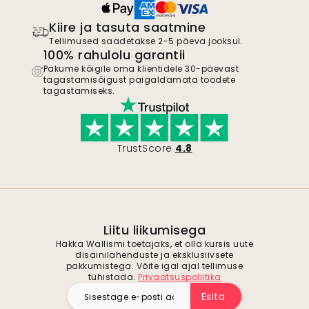
Kiire ja tasuta saatmine
Tellimused saadetakse 2-5 päeva jooksul.
100% rahulolu garantii
Pakume kõigile oma klientidele 30-päevast
tagastamisõigust paigaldamata toodete
tagastamiseks.
TrustScore
4.8
Liitu liikumisega
Hakka Wallismi toetajaks, et olla kursis uute
disainilahenduste ja eksklusiivsete
pakkumistega. Võite igal ajal tellimuse
tühistada.
Privaatsuspoliitika
Esita