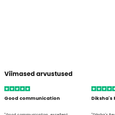
Viimased arvustused
Good communication
Diksha's
"Good communication, excellent
"Diksha's Re