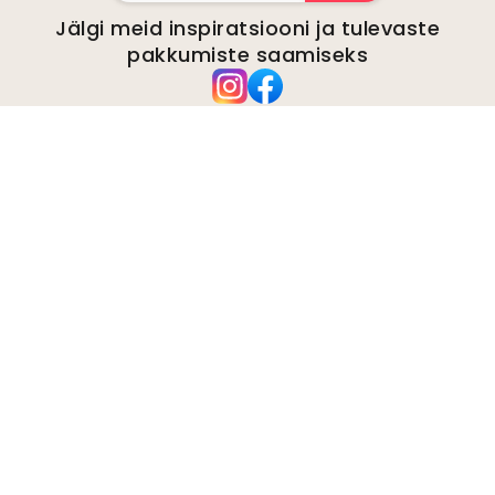
Jälgi meid inspiratsiooni ja tulevaste
pakkumiste saamiseks
Ettevõte
kohta
Keskkond
Ettevõtte päringud
Küpsised
Privaatsuspoliitika
Tingimused