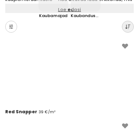
meelitab kliente ja jätab meelde. Vali tuhandete
Loe edasi
disainide seast sobiv seinamuraal, mis sobib täiuslikult
Kaubamajad
Kaubanduskeskused
su poe stiiliga. Olgu tegemist rõivapoe, kohviku või
muu äriruumiga, leiame alati õige lahenduse. Wallism
teeb kaupluste seinte muutmise lihtsaks ja kiireks. Kõik
tapeedid on valmistatud tellimuse järgi ning sobivad
igasse ruumi.
Red Snapper
39 €/m²