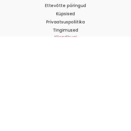
Ettevõtte päringud
Küpsised
Privaatsuspoliitika
Tingimused
Klienditugi
Võtke meiega ühendust
Tagastused ja tagasimaksed
Laevandus
Kuidas mõõta oma seina
Kuidas riputada tapeeti
Kuidas paigaldada sekekleepuv
KKK
Tapeedi artiklid
Valige oma asukoht