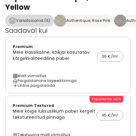
Yellow
Variatsioonid (5)
Authentique, Rose Pink
Auth
Saadaval kui
Premium
Meie klassikaline, kõikjal kasutatav
39 €/m²
kõrgekvaliteediline paber
Matt viimistlus
Paigaldamine tapeediliimiga
Lihtne paigaldada
Populaarne valik
Premium Textured
Meie kõige luksuslikum paber kergelt
45 €/m²
tekstureeritud pinnaga
Tekstuurne matt viimistlus