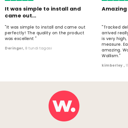
It was simple to install and
Amazing 
came out…
"It was simple to install and came out
"Tracked de
perfectly! The quality on the product
arrived reall
was excellent "
is very high
measure. Eas
Deringer
,
8 tundi tagasi
amazing. W
Wallism."
kimberley
,
1