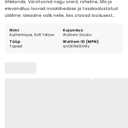
õhkkonda. Värvitoonid nagu oranž, roheline, lilla ja
elevandiluu loovad maalähedase ja tasakaalustatud
üldilme. Ideaalne valik neile, kes otsivad loodusest
inspireeritud seinalahendust.
Nimi
Kujundus:
Authentique, Soft Yellow
Wallism Studio
Tüüp
Wallism ID (MPN)
Tapeet
qnOE19e13G9y