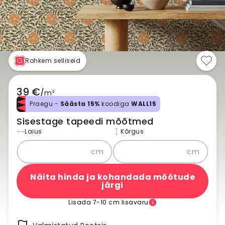
Rohkem selliseid
39 €
/
m²
Praegu -
Säästa 15%
koodiga
WALL15
Sisestage tapeedi mõõtmed
Laius
Kõrgus
cm
cm
Näita hinda ja kohandada mõõtude
järgi
Lisada 7-10 cm lisavaru