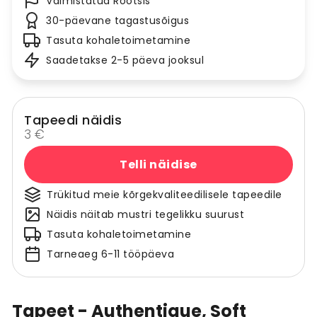
Valmistatud Rootsis
30-päevane tagastusõigus
Tasuta kohaletoimetamine
Saadetakse 2-5 päeva jooksul
Tapeedi näidis
3 €
Telli näidise
Trükitud meie kõrgekvaliteedilisele tapeedile
Näidis näitab mustri tegelikku suurust
Tasuta kohaletoimetamine
Tarneaeg 6-11 tööpäeva
Tapeet - Authentique, Soft