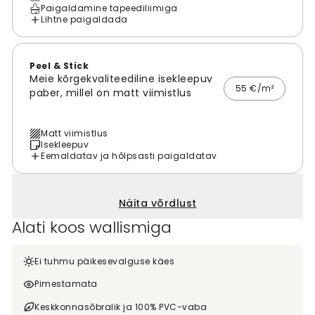
Paigaldamine tapeediliimiga
Lihtne paigaldada
Peel & Stick
Meie kõrgekvaliteediline isekleepuv
55 €/m²
paber, millel on matt viimistlus
Matt viimistlus
Isekleepuv
Eemaldatav ja hõlpsasti paigaldatav
Näita võrdlust
Alati koos wallismiga
Ei tuhmu päikesevalguse käes
Pimestamata
Keskkonnasõbralik ja 100% PVC-vaba