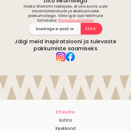
Liitu liikumisega
Hakka Wallismi toetajaks, et olla kursis uute
disainilahenduste ja eksklusiivsete
pakkumistega. Võite igal ajal tellimuse
tühistada.
Privaatsuspoliitika
Esita
Jälgi meid inspiratsiooni ja tulevaste
pakkumiste saamiseks
Ettevõte
kohta
Keskkond