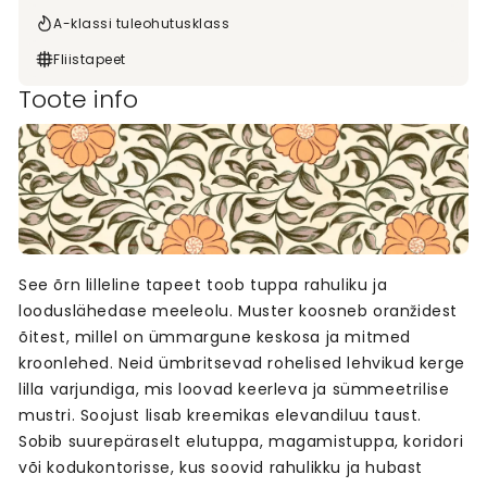
A-klassi tuleohutusklass
Fliistapeet
Toote info
See õrn lilleline tapeet toob tuppa rahuliku ja
looduslähedase meeleolu. Muster koosneb oranžidest
õitest, millel on ümmargune keskosa ja mitmed
kroonlehed. Neid ümbritsevad rohelised lehvikud kerge
lilla varjundiga, mis loovad keerleva ja sümmeetrilise
mustri. Soojust lisab kreemikas elevandiluu taust.
Sobib suurepäraselt elutuppa, magamistuppa, koridori
või kodukontorisse, kus soovid rahulikku ja hubast