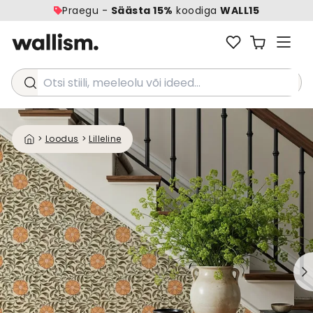
Praegu -
Säästa 15%
koodiga
WALL15
Otsi stiili, meeleolu või ideed...
>
Loodus
>
Lilleline