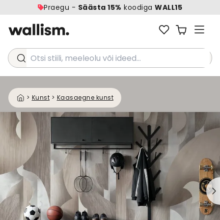
Praegu -
Säästa 15%
koodiga
WALL15
Otsi stiili, meeleolu või ideed...
>
Kunst
>
Kaasaegne kunst