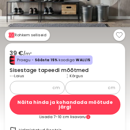
Rohkem selliseid
39 €
/
m²
Praegu -
Säästa 15%
koodiga
WALL15
Sisestage tapeedi mõõtmed
Laius
Kõrgus
cm
cm
Näita hinda ja kohandada mõõtude
järgi
Lisada 7-10 cm lisavaru