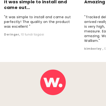
It was simple to install and
Amazing 
came out…
"It was simple to install and came out
"Tracked de
perfectly! The quality on the product
arrived reall
was excellent "
is very high
measure. Eas
Deringer
,
10 tundi tagasi
amazing. W
Wallism."
kimberley
,
1