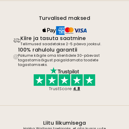
Turvalised maksed
Kiire ja tasuta saatmine
Tellimused saadetakse 2-5 päeva jooksul.
100% rahulolu garantii
Pakume kõigile oma klientidele 30-päevast
tagastamisõigust paigaldamata toodete
tagastamiseks.
TrustScore
4.8
Liitu liikumisega
Hakka Wallismi toetajaks, et olla kursis uute