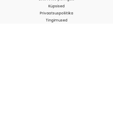
Küpsised
Privaatsuspoliitika
Tingimused
Klienditugi
Võtke meiega ühendust
Tagastused ja tagasimaksed
Laevandus
Kuidas mõõta oma seina
Kuidas riputada tapeeti
Kuidas paigaldada sekekleepuv
KKK
Tapeedi artiklid
Valige oma asukoht
Küpsiste seadete haldamine