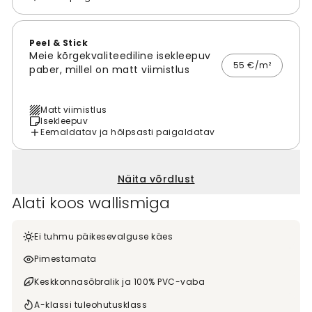
Peel & Stick
Meie kõrgekvaliteediline isekleepuv
55 €/m²
paber, millel on matt viimistlus
Matt viimistlus
Isekleepuv
Eemaldatav ja hõlpsasti paigaldatav
Näita võrdlust
Alati koos wallismiga
Ei tuhmu päikesevalguse käes
Pimestamata
Keskkonnasõbralik ja 100% PVC-vaba
A-klassi tuleohutusklass