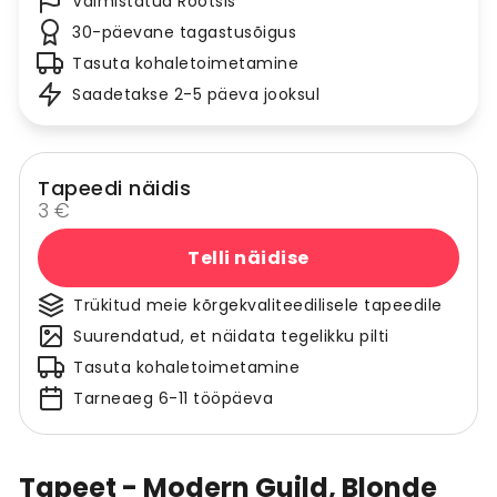
Valmistatud Rootsis
30-päevane tagastusõigus
Tasuta kohaletoimetamine
Saadetakse 2-5 päeva jooksul
Tapeedi näidis
3 €
Telli näidise
Trükitud meie kõrgekvaliteedilisele tapeedile
Suurendatud, et näidata tegelikku pilti
Tasuta kohaletoimetamine
Tarneaeg 6-11 tööpäeva
Tapeet - Modern Guild, Blonde