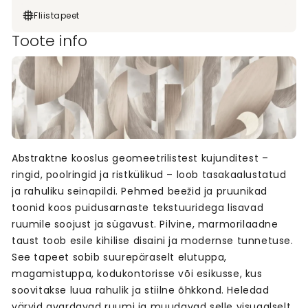
Fliistapeet
Toote info
Abstraktne kooslus geomeetrilistest kujunditest –
ringid, poolringid ja ristkülikud – loob tasakaalustatud
ja rahuliku seinapildi. Pehmed beežid ja pruunikad
toonid koos puidusarnaste tekstuuridega lisavad
ruumile soojust ja sügavust. Pilvine, marmorilaadne
taust toob esile kihilise disaini ja modernse tunnetuse.
See tapeet sobib suurepäraselt elutuppa,
magamistuppa, kodukontorisse või esikusse, kus
soovitakse luua rahulik ja stiilne õhkkond. Heledad
värvid avardavad ruumi ja muudavad selle visuaalselt