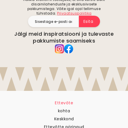
disainilahenduste ja eksklusiivsete
pakkumistega. Võite igal ajal tellimuse
tühistada.
Privaatsuspoliitika
Esita
Jälgi meid inspiratsiooni ja tulevaste
pakkumiste saamiseks
Ettevõte
kohta
Keskkond
Ettevõtte päringud