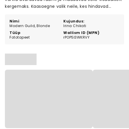
kergemaks. Kaasaegne valik neile, kes hindavad
minimalistlikku, kuid detailset kujundust.
Nimi
Kujundus:
Modern Guild, Blonde
Irina Chikati
Tüüp
Wallism ID (MPN)
Fototapeet
rPOP5l3WKRVY