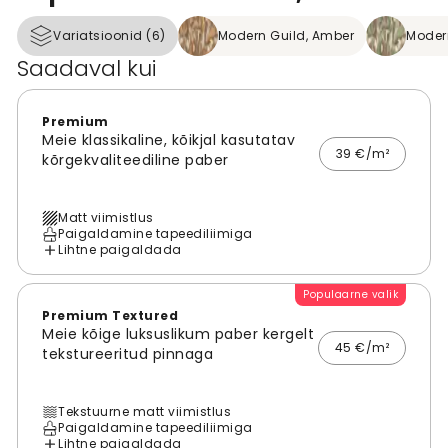
Variatsioonid (6)
Modern Guild, Amber
Modern
Saadaval kui
Premium
Meie klassikaline, kõikjal kasutatav
39 €/m²
kõrgekvaliteediline paber
Matt viimistlus
Paigaldamine tapeediliimiga
Lihtne paigaldada
Populaarne valik
Premium Textured
Meie kõige luksuslikum paber kergelt
45 €/m²
tekstureeritud pinnaga
Tekstuurne matt viimistlus
Paigaldamine tapeediliimiga
Lihtne paigaldada