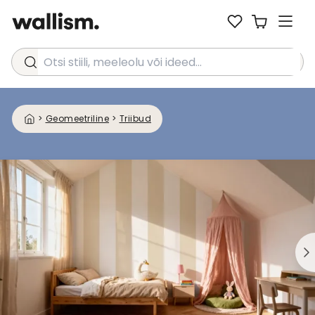
Otsi stiili, meeleolu või ideed...
>
Geomeetriline
>
Triibud