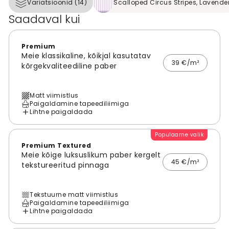
Variatsioonid (14)
Scalloped Circus Stripes, Lavende
Saadaval kui
Premium
Meie klassikaline, kõikjal kasutatav
39 €/m²
kõrgekvaliteediline paber
Matt viimistlus
Paigaldamine tapeediliimiga
Lihtne paigaldada
Populaarne valik
Premium Textured
Meie kõige luksuslikum paber kergelt
45 €/m²
tekstureeritud pinnaga
Tekstuurne matt viimistlus
Paigaldamine tapeediliimiga
Lihtne paigaldada