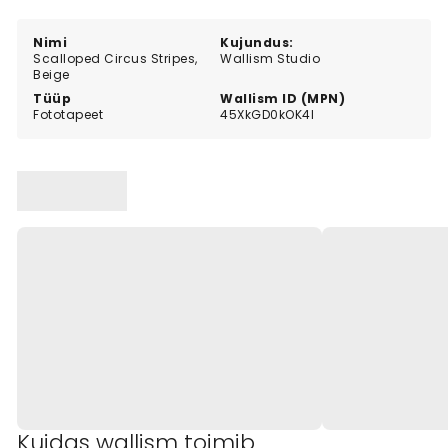
ruumile soojust ja visuaalset harmooniat.
Nimi
Kujundus:
Scalloped Circus Stripes,
Wallism Studio
Beige
Tüüp
Wallism ID (MPN)
Fototapeet
45XkGD0kOK4l
Kuidas wallism toimib