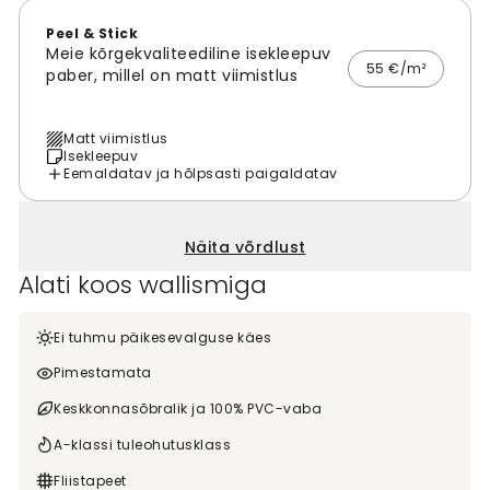
Peel & Stick
Meie kõrgekvaliteediline isekleepuv
55 €/m²
paber, millel on matt viimistlus
Matt viimistlus
Isekleepuv
Eemaldatav ja hõlpsasti paigaldatav
Näita võrdlust
Alati koos wallismiga
Ei tuhmu päikesevalguse käes
Pimestamata
Keskkonnasõbralik ja 100% PVC-vaba
A-klassi tuleohutusklass
Fliistapeet