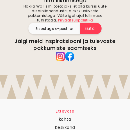
Hakka Wallismi toetajaks, et olla kursis uute
disainilahenduste ja eksklusiivsete
pakkumistega. Võite igal ajal tellimuse
tühistada.
Privaatsuspoliitika
Esita
Jälgi meid inspiratsiooni ja tulevaste
pakkumiste saamiseks
Ettevõte
kohta
Keskkond
Ettevõtte päringud