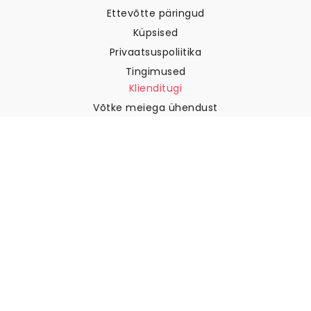
Küpsised
Privaatsuspoliitika
Tingimused
Klienditugi
Võtke meiega ühendust
Tagastused ja tagasimaksed
Laevandus
Kuidas mõõta oma seina
Kuidas riputada tapeeti
Kuidas paigaldada sekekleepuv
KKK
Tapeedi artiklid
Valige oma asukoht
Küpsiste seadete haldamine