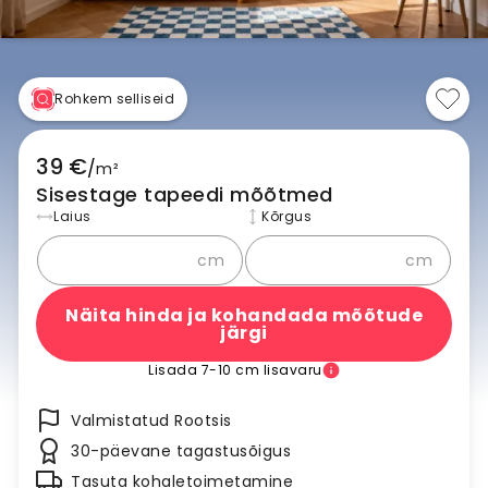
Rohkem selliseid
39 €
/
m²
Sisestage tapeedi mõõtmed
Laius
Kõrgus
cm
cm
Näita hinda ja kohandada mõõtude
järgi
Lisada 7-10 cm lisavaru
Valmistatud Rootsis
30-päevane tagastusõigus
Tasuta kohaletoimetamine