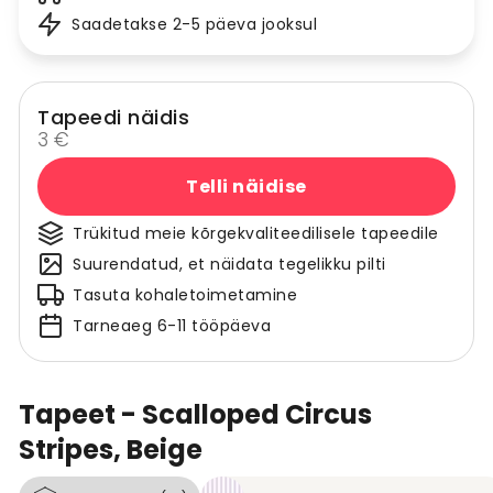
Saadetakse 2-5 päeva jooksul
Tapeedi näidis
3 €
Telli näidise
Trükitud meie kõrgekvaliteedilisele tapeedile
Suurendatud, et näidata tegelikku pilti
Tasuta kohaletoimetamine
Tarneaeg 6-11 tööpäeva
Tapeet - Scalloped Circus
Stripes, Beige