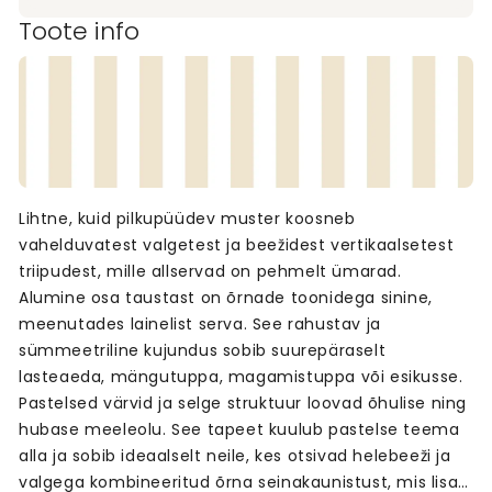
Toote info
Lihtne, kuid pilkupüüdev muster koosneb
vahelduvatest valgetest ja beežidest vertikaalsetest
triipudest, mille allservad on pehmelt ümarad.
Alumine osa taustast on õrnade toonidega sinine,
meenutades lainelist serva. See rahustav ja
sümmeetriline kujundus sobib suurepäraselt
lasteaeda, mängutuppa, magamistuppa või esikusse.
Pastelsed värvid ja selge struktuur loovad õhulise ning
hubase meeleolu. See tapeet kuulub pastelse teema
alla ja sobib ideaalselt neile, kes otsivad helebeeži ja
valgega kombineeritud õrna seinakaunistust, mis lisab