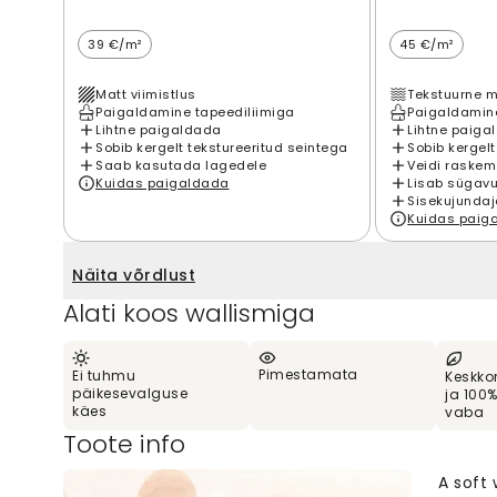
39 €/m²
45 €/m²
Matt viimistlus
Tekstuurne m
Paigaldamine tapeediliimiga
Paigaldamine
Lihtne paigaldada
Lihtne paiga
Sobib kergelt tekstureeritud seintega
Sobib kergelt
Saab kasutada lagedele
Veidi raskem
Kuidas paigaldada
Lisab sügavu
Sisekujundaj
Kuidas paig
Näita võrdlust
Alati koos wallismiga
Pimestamata
Ei tuhmu
Keskko
päikesevalguse
ja 100
käes
vaba
Toote info
A soft