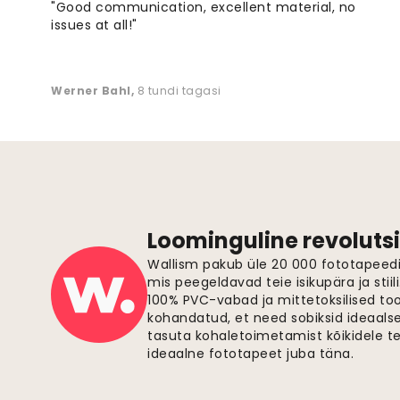
"Good communication, excellent material, no
issues at all!"
Werner Bahl
,
8 tundi tagasi
Loominguline revolutsi
Wallism pakub üle 20 000 fototapeedi,
mis peegeldavad teie isikupära ja stiil
100% PVC-vabad ja mittetoksilised to
kohandatud, et need sobiksid ideaalsel
tasuta kohaletoimetamist kõikidele t
ideaalne fototapeet juba täna.