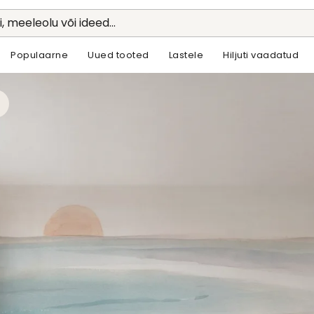
li, meeleolu või ideed...
Populaarne
Uued tooted
Lastele
Hiljuti vaadatud