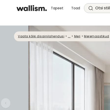
Otsi stii
Tapeet
Toad
Vaata kõiki disainilahendusi
>
...
>
Meri
>
Meremaastikud