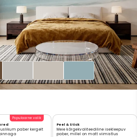
Populaarne valik
ured
Peel & Stick
suslikum paber kergelt
Meie kõrgekvaliteediline isekleepuv
 pinnaga
paber, millel on matt viimistlus