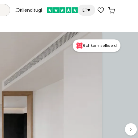
Klienditugi
ET
Rohkem selliseid