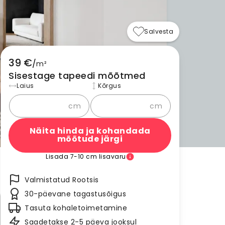
Salvesta
39 €
/
m²
Sisestage tapeedi mõõtmed
Laius
Kõrgus
cm
cm
Näita hinda ja kohandada
mõõtude järgi
Lisada 7-10 cm lisavaru
Valmistatud Rootsis
30-päevane tagastusõigus
Tasuta kohaletoimetamine
Saadetakse 2-5 päeva jooksul