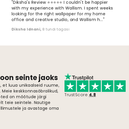
"Diksha's Review ⭐⭐⭐⭐⭐ I couldn't be happier
with my experience with Wallism. I spent weeks
looking for the right wallpaper for my home
office and creative studio, and Wallism h..."
Diksha Idnani
,
8 tundi tagasi
oon seinte jaoks
 et luua unikaalseid ruume,
i. Meie keskkonnasõbralikud,
TrustScore
4.8
oted on mõõtude järgi
t teie seintele. Nautige
ellimustele ja avastage oma