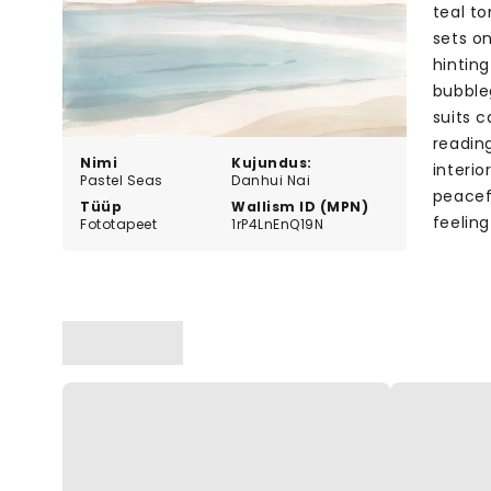
teal to
sets o
hinting
bubble
suits 
readin
Nimi
Kujundus:
interio
Pastel Seas
Danhui Nai
peacefu
Tüüp
Wallism ID (MPN)
feeling
Fototapeet
1rP4LnEnQ19N