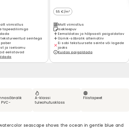
55 €/m²
att viimistlus
Matt viimistlus
 tapeediliimiga
Isekleepuv
ldada
Eemaldatav ja hõlpsasti paigaldatav
 tekstureeritud seintega
Üürnik-sõbralik alternatiiv
 paber
Ei sobi tekstuursete seinte või lagede
st ja iseloomu
jaoks
ad eelistavad
Kuidas paigaldada
aldada
nnasõbralik
A-klassi
Fliistapeet
% PVC-
tuleohutusklass
 watercolor seascape shows the ocean in gentle blue and