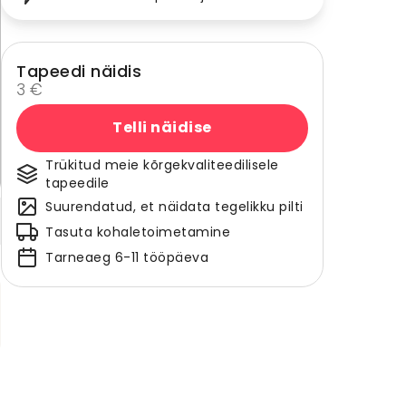
Tapeedi näidis
3 €
Telli näidise
Trükitud meie kõrgekvaliteedilisele
tapeedile
Suurendatud, et näidata tegelikku pilti
Tasuta kohaletoimetamine
Tarneaeg 6-11 tööpäeva