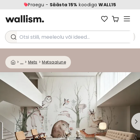
Praegu -
Säästa 15%
koodiga
WALL15
Otsi stiili, meeleolu või ideed...
>
...
>
Mets
>
Metsaalune