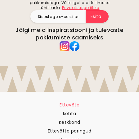
pakkumistega. Võite igal ajal tellimuse
tühistada.
Privaatsuspoliitika
Esita
Jälgi meid inspiratsiooni ja tulevaste
pakkumiste saamiseks
Ettevõte
kohta
Keskkond
Ettevõtte päringud