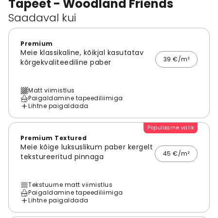
Tapeet - Woodland Friends
Saadaval kui
Premium
Meie klassikaline, kõikjal kasutatav
39 €/m²
kõrgekvaliteediline paber
Matt viimistlus
Paigaldamine tapeediliimiga
Lihtne paigaldada
Populaarne valik
Premium Textured
Meie kõige luksuslikum paber kergelt
45 €/m²
tekstureeritud pinnaga
Tekstuurne matt viimistlus
Paigaldamine tapeediliimiga
Lihtne paigaldada