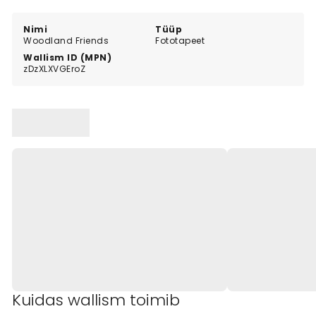
anyone who loves nature and forest animals.
Nimi
Tüüp
Woodland Friends
Fototapeet
Wallism ID (MPN)
zDzXLXVGEroZ
Kuidas wallism toimib