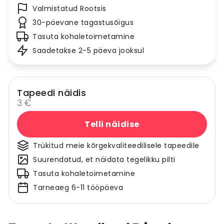
Valmistatud Rootsis
30-päevane tagastusõigus
Tasuta kohaletoimetamine
Saadetakse 2-5 päeva jooksul
Tapeedi näidis
3 €
Telli näidise
Trükitud meie kõrgekvaliteedilisele tapeedile
Suurendatud, et näidata tegelikku pilti
Tasuta kohaletoimetamine
Tarneaeg 6-11 tööpäeva