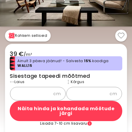
Rohkem selliseid
39 €
/
m²
Ainult 3 päeva jäänud! - Salvesta
15%
koodiga
WALL15
Sisestage tapeedi mõõtmed
Laius
Kõrgus
cm
cm
Näita hinda ja kohandada mõõtude
järgi
Lisada 7-10 cm lisavaru