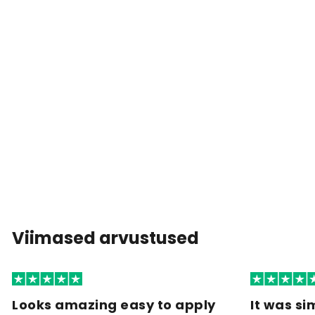
Viimased arvustused
Looks amazing easy to apply
It was si