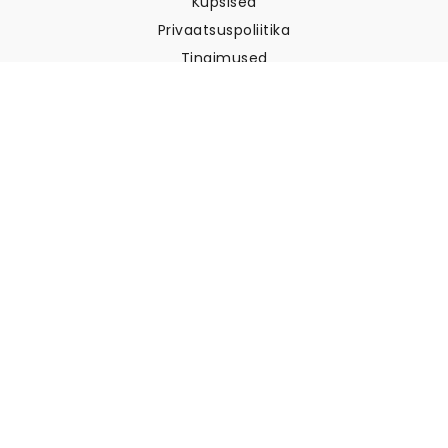
Küpsised
Privaatsuspoliitika
Tingimused
Klienditugi
Võtke meiega ühendust
Tagastused ja tagasimaksed
Laevandus
Kuidas mõõta oma seina
Kuidas riputada tapeeti
Kuidas paigaldada sekekleepuv
KKK
Tapeedi artiklid
Valige oma asukoht
Küpsiste seadete haldamine
© 2026 WALLISM, Rainbow bay AB. Kõik õigused kaitstud.