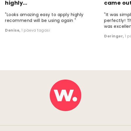
highly…
came ou
"Looks amazing easy to apply highly
"It was simp
recommend will be using again "
perfectly! T
was excellen
Denise
,
1 päeva tagasi
Deringer
,
1 