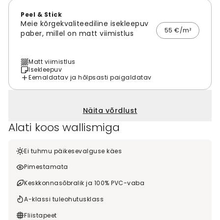
Peel & Stick
Meie kõrgekvaliteediline isekleepuv
55 €/m²
paber, millel on matt viimistlus
Matt viimistlus
Isekleepuv
Eemaldatav ja hõlpsasti paigaldatav
Näita võrdlust
Alati koos wallismiga
Ei tuhmu päikesevalguse käes
Pimestamata
Keskkonnasõbralik ja 100% PVC-vaba
A-klassi tuleohutusklass
Fliistapeet