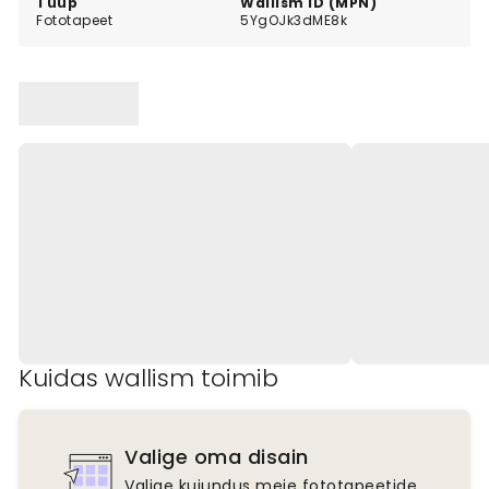
Tüüp
Wallism ID (MPN)
Fototapeet
5YgOJk3dME8k
Kuidas wallism toimib
Valige oma disain
Valige kujundus meie fototapeetide