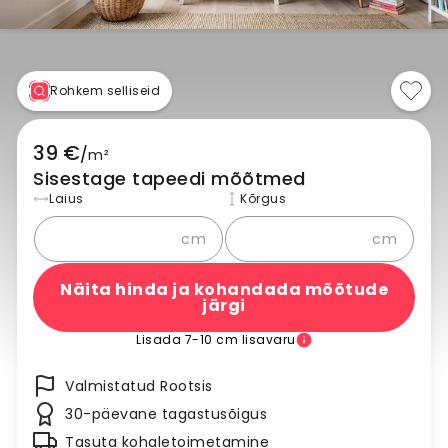
Rohkem selliseid
39 €
/
m²
Sisestage tapeedi mõõtmed
Laius
Kõrgus
cm
cm
Näita hinda ja kohandada mõõtude
järgi
Lisada 7-10 cm lisavaru
Valmistatud Rootsis
30-päevane tagastusõigus
Tasuta kohaletoimetamine