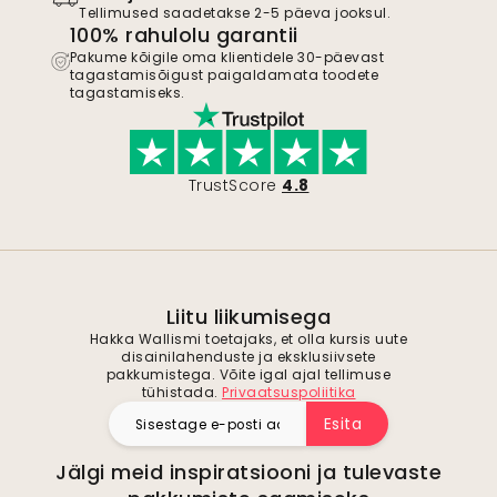
Tellimused saadetakse 2-5 päeva jooksul.
100% rahulolu garantii
Pakume kõigile oma klientidele 30-päevast
tagastamisõigust paigaldamata toodete
tagastamiseks.
TrustScore
4.8
Liitu liikumisega
Hakka Wallismi toetajaks, et olla kursis uute
disainilahenduste ja eksklusiivsete
pakkumistega. Võite igal ajal tellimuse
tühistada.
Privaatsuspoliitika
Esita
Jälgi meid inspiratsiooni ja tulevaste