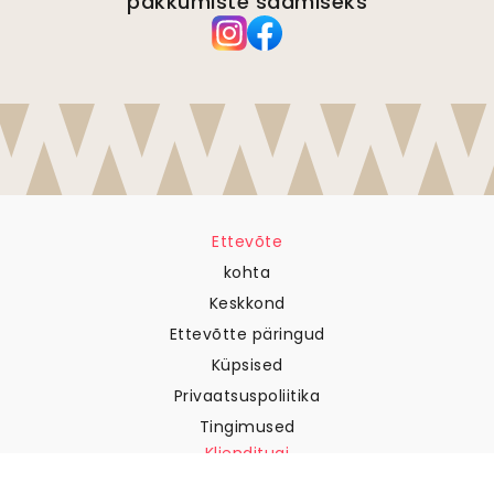
pakkumiste saamiseks
Ettevõte
kohta
Keskkond
Ettevõtte päringud
Küpsised
Privaatsuspoliitika
Tingimused
Klienditugi
Võtke meiega ühendust