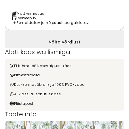
Matt viimistlus
Isekleepuv
Eemaldatav ja hõlpsasti paigaldatav
Näita võrdlust
Alati koos wallismiga
Ei tuhmu päikesevalguse käes
Pimestamata
Keskkonnasõbralik ja 100% PVC-vaba
A-klassi tuleohutusklass
Fliistapeet
Toote info