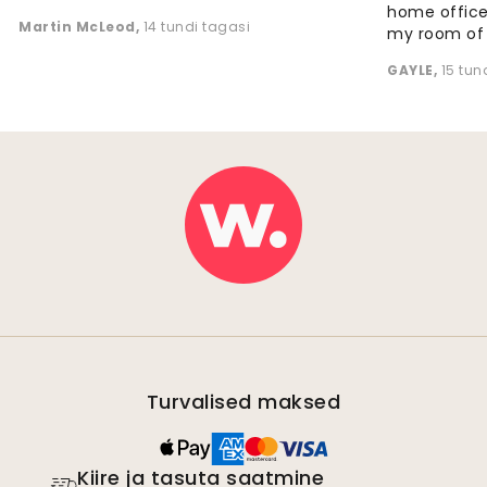
home office
Martin McLeod
,
14 tundi tagasi
my room of d
GAYLE
,
15 tun
Turvalised maksed
Kiire ja tasuta saatmine