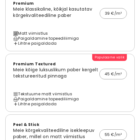
Premium
Meie klassikaline, kõikjal kasutatav
39 €/m²
kõrgekvaliteediline paber
Matt viimistlus
Paigaldamine tapeediliimiga
Lihtne paigaldada
Populaarne valik
Premium Textured
Meie kõige luksuslikum paber kergelt
45 €/m²
tekstureeritud pinnaga
Tekstuurne matt viimistlus
Paigaldamine tapeediliimiga
Lihtne paigaldada
Peel & Stick
Meie kõrgekvaliteediline isekleepuv
55 €/m²
paber, millel on matt viimistlus