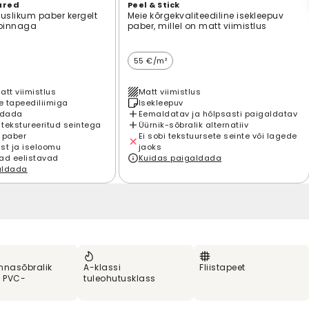
ured
Peel & Stick
suslikum paber kergelt
Meie kõrgekvaliteediline isekleepuv
 pinnaga
paber, millel on matt viimistlus
55 €/m²
att viimistlus
Matt viimistlus
 tapeediliimiga
Isekleepuv
ldada
Eemaldatav ja hõlpsasti paigaldatav
 tekstureeritud seintega
Üürnik-sõbralik alternatiiv
 paber
Ei sobi tekstuursete seinte või lagede
st ja iseloomu
jaoks
ad eelistavad
Kuidas paigaldada
aldada
nnasõbralik
A-klassi
Fliistapeet
% PVC-
tuleohutusklass