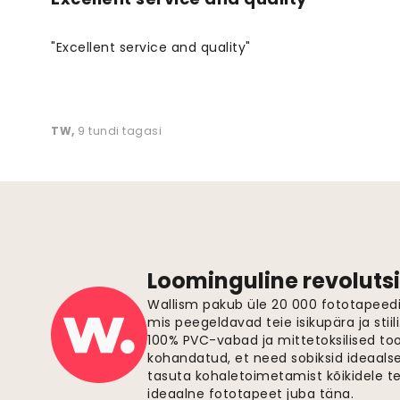
"Excellent service and quality"
TW
,
9 tundi tagasi
Loominguline revolutsi
Wallism pakub üle 20 000 fototapeedi,
mis peegeldavad teie isikupära ja stiil
100% PVC-vabad ja mittetoksilised to
kohandatud, et need sobiksid ideaalsel
tasuta kohaletoimetamist kõikidele t
ideaalne fototapeet juba täna.