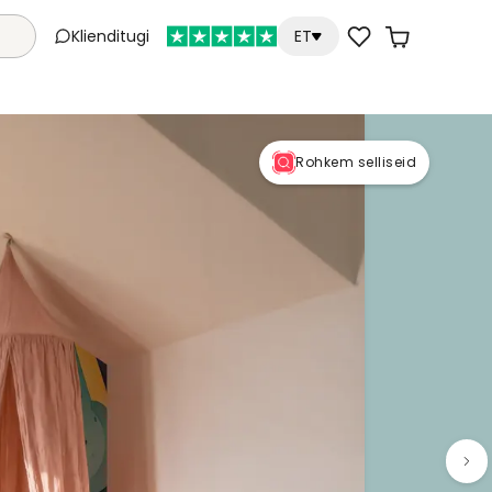
Klienditugi
ET
Rohkem selliseid