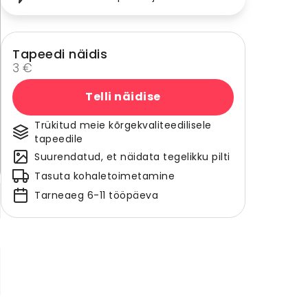
Tapeedi näidis
3 €
Telli näidise
Trükitud meie kõrgekvaliteedilisele
tapeedile
Suurendatud, et näidata tegelikku pilti
Tasuta kohaletoimetamine
Tarneaeg 6-11 tööpäeva