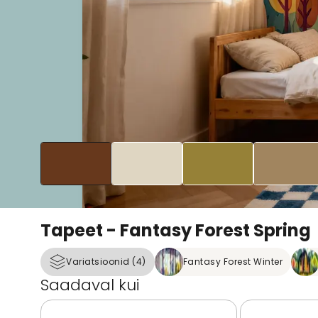
Tapeet - Fantasy Forest Spring
Variatsioonid (4)
Fantasy Forest Winter
Saadaval kui