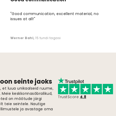
"Good communication, excellent material, no
issues at all!"
Werner Bahl
,
15 tundi tagasi
oon seinte jaoks
 et luua unikaalseid ruume,
i. Meie keskkonnasõbralikud,
TrustScore
4.8
oted on mõõtude järgi
t teie seintele. Nautige
ellimustele ja avastage oma