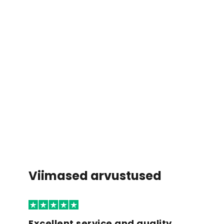
Viimased arvustused
Excellent service and quality