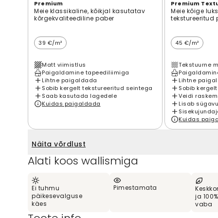
Premium
Premium Text
Meie klassikaline, kõikjal kasutatav
Meie kõige luk
kõrgekvaliteediline paber
tekstureeritud
39 €/m²
45 €/m²
Matt viimistlus
Tekstuurne m
Paigaldamine tapeediliimiga
Paigaldamine
Lihtne paigaldada
Lihtne paiga
Sobib kergelt tekstureeritud seintega
Sobib kergelt
Saab kasutada lagedele
Veidi raskem
Kuidas paigaldada
Lisab sügavu
Sisekujundaj
Kuidas paig
Näita võrdlust
Alati koos wallismiga
Pimestamata
Ei tuhmu
Keskko
päikesevalguse
ja 100
käes
vaba