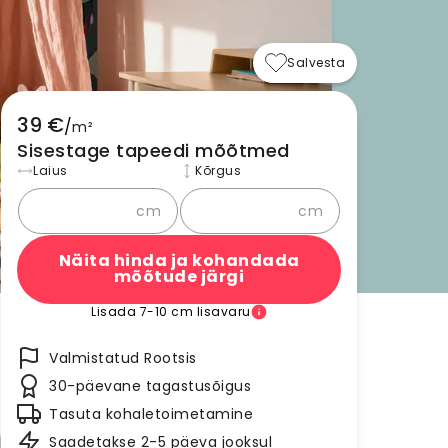
Salvesta
39 €
/
m²
Sisestage tapeedi mõõtmed
Laius
Kõrgus
cm
cm
Näita hinda ja kohandada
mõõtude järgi
Lisada 7-10 cm lisavaru
Valmistatud Rootsis
30-päevane tagastusõigus
Tasuta kohaletoimetamine
Saadetakse 2-5 päeva jooksul