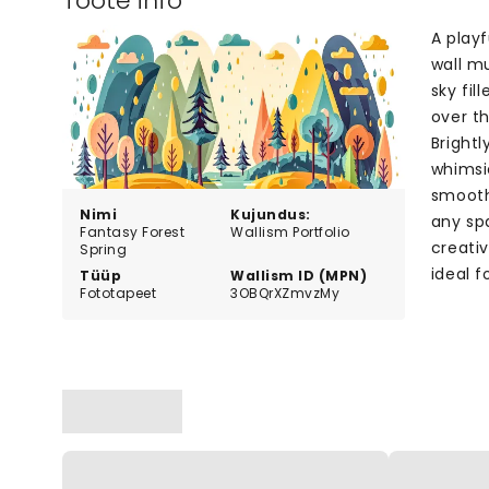
Toote info
A play
wall m
sky fil
over th
Brightl
whimsi
smooth
Nimi
Kujundus:
any spa
Fantasy Forest
Wallism Portfolio
creati
Spring
ideal 
Tüüp
Wallism ID (MPN)
Fototapeet
3OBQrXZmvzMy