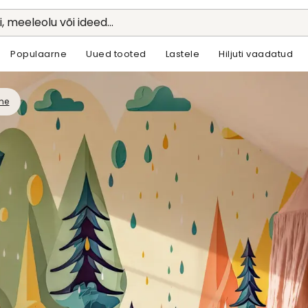
li, meeleolu või ideed...
Populaarne
Uued tooted
Lastele
Hiljuti vaadatud
ne