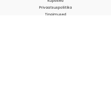
Küpsised
Privaatsuspoliitika
Tingimused
Klienditugi
Võtke meiega ühendust
Tagastused ja tagasimaksed
Laevandus
Kuidas mõõta oma seina
Kuidas riputada tapeeti
Kuidas paigaldada sekekleepuv
KKK
Tapeedi artiklid
Valige oma asukoht
Küpsiste seadete haldamine
© 2026 WALLISM, Rainbow bay AB. Kõik õigused kaitstud.