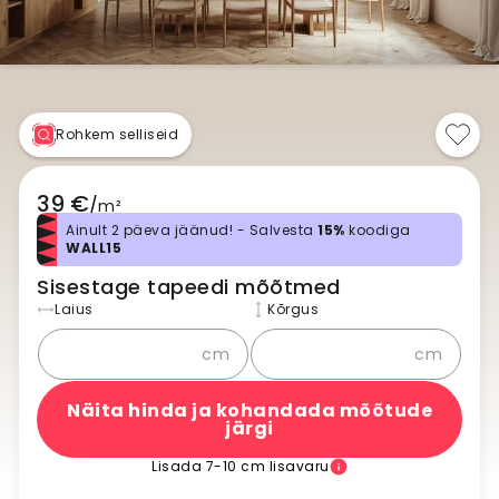
Rohkem selliseid
39 €
/
m²
Ainult 2 päeva jäänud! - Salvesta
15%
koodiga
WALL15
Sisestage tapeedi mõõtmed
Laius
Kõrgus
cm
cm
Näita hinda ja kohandada mõõtude
järgi
Lisada 7-10 cm lisavaru