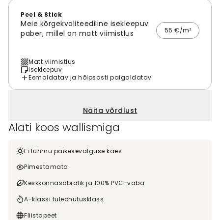
Peel & Stick
Meie kõrgekvaliteediline isekleepuv
55 €/m²
paber, millel on matt viimistlus
Matt viimistlus
Isekleepuv
Eemaldatav ja hõlpsasti paigaldatav
Näita võrdlust
Alati koos wallismiga
Ei tuhmu päikesevalguse käes
Pimestamata
Keskkonnasõbralik ja 100% PVC-vaba
A-klassi tuleohutusklass
Fliistapeet