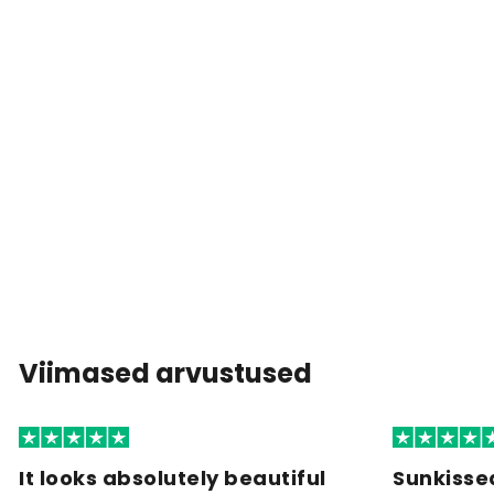
Viimased arvustused
It looks absolutely beautiful
Sunkisse