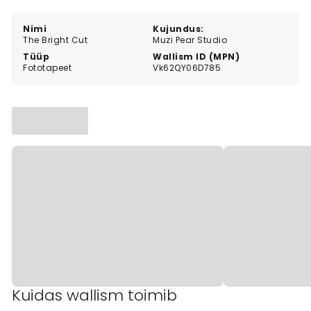
artistic texture.
Nimi
Kujundus:
The Bright Cut
Muzi Pear Studio
Tüüp
Wallism ID (MPN)
Fototapeet
Vk62QY06D785
Kuidas wallism toimib