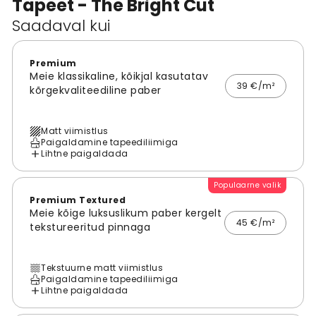
Tapeet - The Bright Cut
Saadaval kui
Premium
Meie klassikaline, kõikjal kasutatav
39 €/m²
kõrgekvaliteediline paber
Matt viimistlus
Paigaldamine tapeediliimiga
Lihtne paigaldada
Populaarne valik
Premium Textured
Meie kõige luksuslikum paber kergelt
45 €/m²
tekstureeritud pinnaga
Tekstuurne matt viimistlus
Paigaldamine tapeediliimiga
Lihtne paigaldada