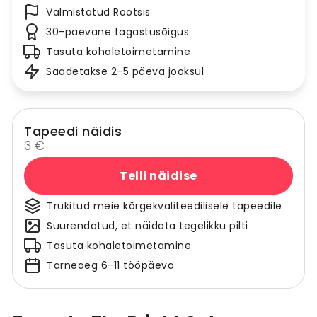
Valmistatud Rootsis
30-päevane tagastusõigus
Tasuta kohaletoimetamine
Saadetakse 2-5 päeva jooksul
Tapeedi näidis
3 €
Telli näidise
Trükitud meie kõrgekvaliteedilisele tapeedile
Suurendatud, et näidata tegelikku pilti
Tasuta kohaletoimetamine
Tarneaeg 6-11 tööpäeva