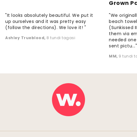
Grown P
"It looks absolutely beautiful. We put it
"We origina
up ourselves and it was pretty easy
beach towels
(follow the directions). We love it! "
(Sunkissed 
them via em
Ashley Trueblood
,
8 tundi tagasi
needed one
sent pictu...
MM
,
9 tundi 