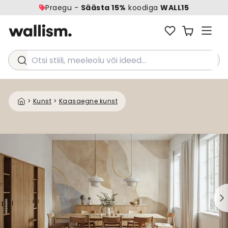
Praegu -
Säästa 15%
koodiga
WALL15
Otsi stiili, meeleolu või ideed...
>
Kunst
>
Kaasaegne kunst