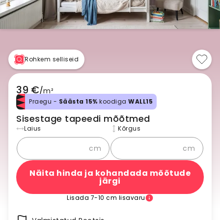
Rohkem selliseid
39 €
/
m²
Praegu -
Säästa 15%
koodiga
WALL15
Sisestage tapeedi mõõtmed
Laius
Kõrgus
cm
cm
Näita hinda ja kohandada mõõtude
järgi
Lisada 7-10 cm lisavaru