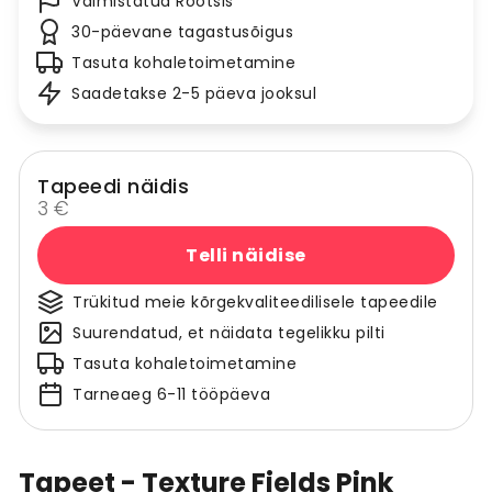
Valmistatud Rootsis
30-päevane tagastusõigus
Tasuta kohaletoimetamine
Saadetakse 2-5 päeva jooksul
Tapeedi näidis
3 €
Telli näidise
Trükitud meie kõrgekvaliteedilisele tapeedile
Suurendatud, et näidata tegelikku pilti
Tasuta kohaletoimetamine
Tarneaeg 6-11 tööpäeva
Tapeet - Texture Fields Pink