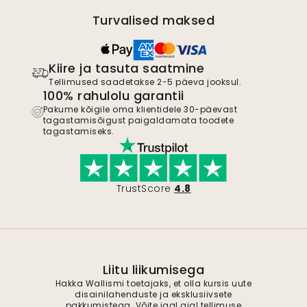
Turvalised maksed
Kiire ja tasuta saatmine
Tellimused saadetakse 2-5 päeva jooksul.
100% rahulolu garantii
Pakume kõigile oma klientidele 30-päevast
tagastamisõigust paigaldamata toodete
tagastamiseks.
TrustScore
4.8
Liitu liikumisega
Hakka Wallismi toetajaks, et olla kursis uute
disainilahenduste ja eksklusiivsete
pakkumistega. Võite igal ajal tellimuse