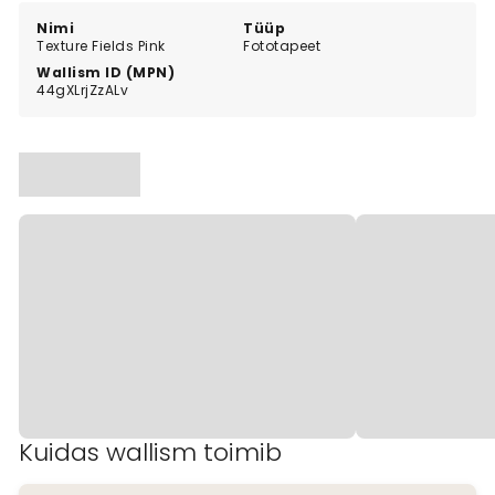
Nimi
Tüüp
Texture Fields Pink
Fototapeet
Wallism ID (MPN)
44gXLrjZzALv
Kuidas wallism toimib