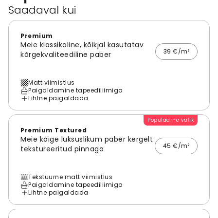
Saadaval kui
Premium
Meie klassikaline, kõikjal kasutatav
39 €/m²
kõrgekvaliteediline paber
Matt viimistlus
Paigaldamine tapeediliimiga
Lihtne paigaldada
Populaarne valik
Premium Textured
Meie kõige luksuslikum paber kergelt
45 €/m²
tekstureeritud pinnaga
Tekstuurne matt viimistlus
Paigaldamine tapeediliimiga
Lihtne paigaldada