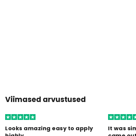
Viimased arvustused
Looks amazing easy to apply
It was si
highly…
came ou