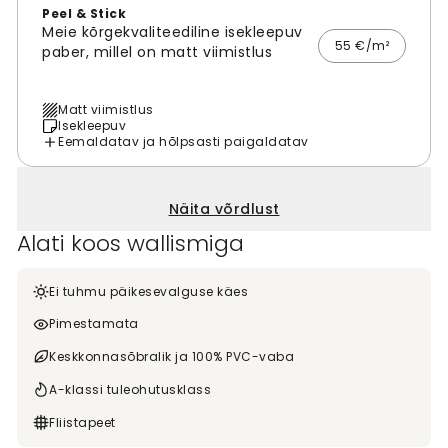
Peel & Stick
Meie kõrgekvaliteediline isekleepuv
55 €/m²
paber, millel on matt viimistlus
Matt viimistlus
Isekleepuv
Eemaldatav ja hõlpsasti paigaldatav
Näita võrdlust
Alati koos wallismiga
Ei tuhmu päikesevalguse käes
Pimestamata
Keskkonnasõbralik ja 100% PVC-vaba
A-klassi tuleohutusklass
Fliistapeet