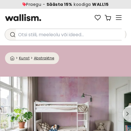
Praegu -
Säästa 15%
koodiga
WALL15
Otsi stiili, meeleolu või ideed...
>
Kunst
>
Abstraktne