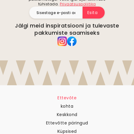
tühistada.
Privaatsuspoliitika
Esita
Jälgi meid inspiratsiooni ja tulevaste
pakkumiste saamiseks
Ettevõte
kohta
Keskkond
Ettevõtte päringud
Küpsised