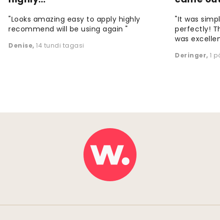
"Looks amazing easy to apply highly
"It was simp
recommend will be using again "
perfectly! T
was excellen
Denise
,
14 tundi tagasi
Deringer
,
1 