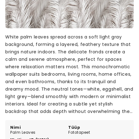
White palm leaves spread across a soft light gray
background, forming a layered, feathery texture that
brings nature indoors. The delicate fronds create a
calm and serene atmosphere, perfect for spaces
where relaxation matters most. This monochromatic
wallpaper suits bedrooms, living rooms, home offices,
and even bathrooms, thanks to its tranquil and
dreamy mood. The neutral tones—white, eggshell, and
light grey—blend smoothly with modern or minimalist
interiors. Ideal for creating a subtle yet stylish
backdrop that adds depth without overwhelming the
room. A beautiful choice for anyone seeking a
peaceful and natural wall design.
Nimi
Tüüp
Palm Leaves
Fototapeet