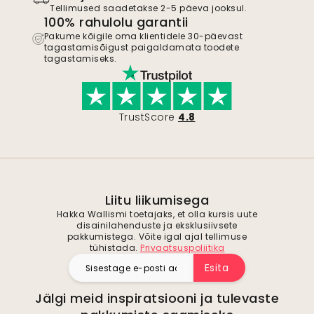
Tellimused saadetakse 2-5 päeva jooksul.
100% rahulolu garantii
Pakume kõigile oma klientidele 30-päevast
tagastamisõigust paigaldamata toodete
tagastamiseks.
TrustScore
4.8
Liitu liikumisega
Hakka Wallismi toetajaks, et olla kursis uute
disainilahenduste ja eksklusiivsete
pakkumistega. Võite igal ajal tellimuse
tühistada.
Privaatsuspoliitika
Esita
Jälgi meid inspiratsiooni ja tulevaste