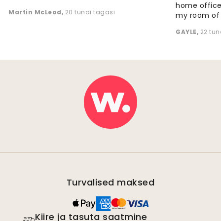
home office
Martin McLeod
,
20 tundi tagasi
my room of d
GAYLE
,
22 tun
Turvalised maksed
Kiire ja tasuta saatmine