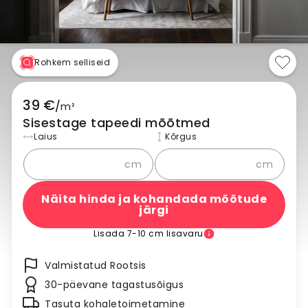
Rohkem selliseid
39 €
/
m²
Sisestage tapeedi mõõtmed
Laius
Kõrgus
cm
cm
Näita hinda ja kohandada mõõtude
järgi
Lisada 7-10 cm lisavaru
Valmistatud Rootsis
30-päevane tagastusõigus
Tasuta kohaletoimetamine