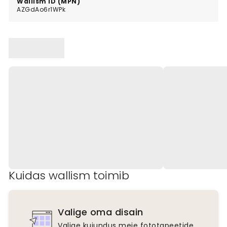
Wallism ID (MPN)
AZGdAo6r1WPk
Kuidas wallism toimib
Valige oma disain
Valige kujundus meie fototapeetide