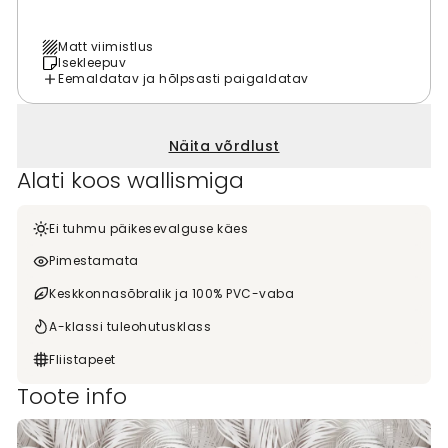
Matt viimistlus
Isekleepuv
Eemaldatav ja hõlpsasti paigaldatav
Näita võrdlust
Alati koos wallismiga
Ei tuhmu päikesevalguse käes
Pimestamata
Keskkonnasõbralik ja 100% PVC-vaba
A-klassi tuleohutusklass
Fliistapeet
Toote info