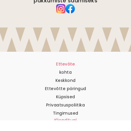
pakkumiste saamiseks
Ettevõte
kohta
Keskkond
Ettevõtte päringud
Küpsised
Privaatsuspoliitika
Tingimused
Klienditugi
Võtke meiega ühendust