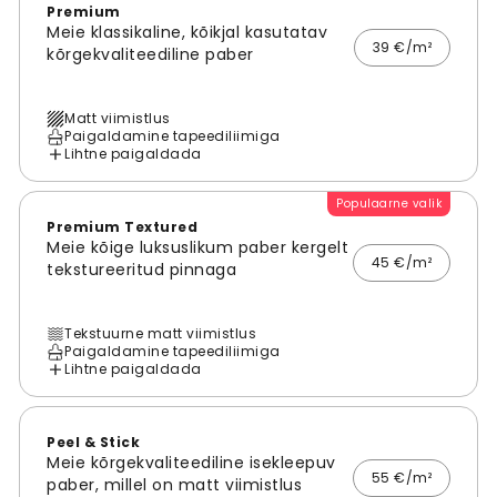
Premium
Meie klassikaline, kõikjal kasutatav
39 €/m²
kõrgekvaliteediline paber
Matt viimistlus
Paigaldamine tapeediliimiga
Lihtne paigaldada
Populaarne valik
Premium Textured
Meie kõige luksuslikum paber kergelt
45 €/m²
tekstureeritud pinnaga
Tekstuurne matt viimistlus
Paigaldamine tapeediliimiga
Lihtne paigaldada
Peel & Stick
Meie kõrgekvaliteediline isekleepuv
55 €/m²
paber, millel on matt viimistlus