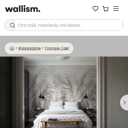
Otsi stiili, meeleolu või ideed...
>
Klassikaline
>
Trompe-l'œil