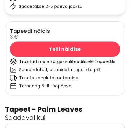
Saadetakse 2-5 päeva jooksul
Tapeedi näidis
3 €
Telli näidise
Trükitud meie kõrgekvaliteedilisele tapeedile
Suurendatud, et näidata tegelikku pilti
Tasuta kohaletoimetamine
Tarneaeg 6-11 tööpäeva
Tapeet - Palm Leaves
Saadaval kui