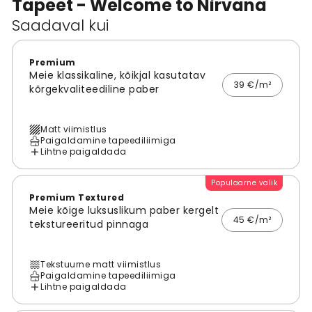
Tapeet - Welcome to Nirvana
Saadaval kui
Premium
Meie klassikaline, kõikjal kasutatav
39 €/m²
kõrgekvaliteediline paber
Matt viimistlus
Paigaldamine tapeediliimiga
Lihtne paigaldada
Populaarne valik
Premium Textured
Meie kõige luksuslikum paber kergelt
45 €/m²
tekstureeritud pinnaga
Tekstuurne matt viimistlus
Paigaldamine tapeediliimiga
Lihtne paigaldada