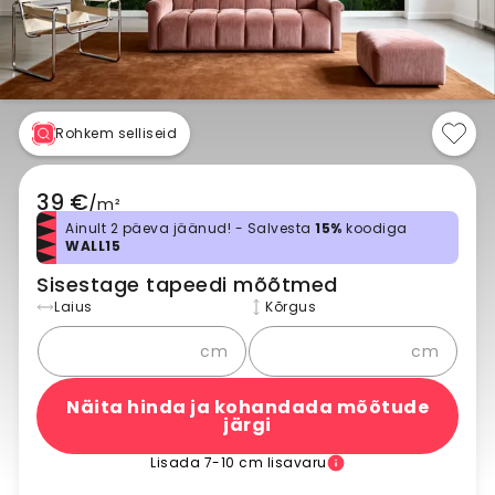
Rohkem selliseid
39 €
/
m²
Ainult 2 päeva jäänud! - Salvesta
15%
koodiga
WALL15
Sisestage tapeedi mõõtmed
Laius
Kõrgus
cm
cm
Näita hinda ja kohandada mõõtude
järgi
Lisada 7-10 cm lisavaru