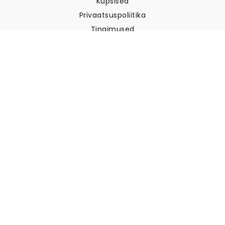
Küpsised
Privaatsuspoliitika
Tingimused
Klienditugi
Võtke meiega ühendust
Tagastused ja tagasimaksed
Laevandus
Kuidas mõõta oma seina
Kuidas riputada tapeeti
Kuidas paigaldada sekekleepuv
KKK
Tapeedi artiklid
Valige oma asukoht
Küpsiste seadete haldamine
© 2026 WALLISM, Rainbow bay AB. Kõik õigused kaitstud.