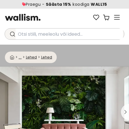
Praegu -
Säästa 15%
koodiga
WALL15
Otsi stiili, meeleolu või ideed...
>
...
>
Lehed
>
Lehed