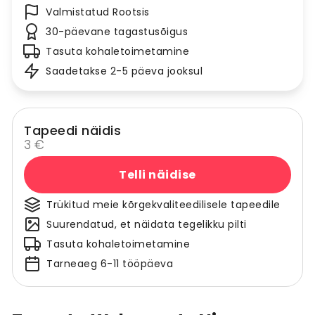
Valmistatud Rootsis
30-päevane tagastusõigus
Tasuta kohaletoimetamine
Saadetakse 2-5 päeva jooksul
Tapeedi näidis
3 €
Telli näidise
Trükitud meie kõrgekvaliteedilisele tapeedile
Suurendatud, et näidata tegelikku pilti
Tasuta kohaletoimetamine
Tarneaeg 6-11 tööpäeva