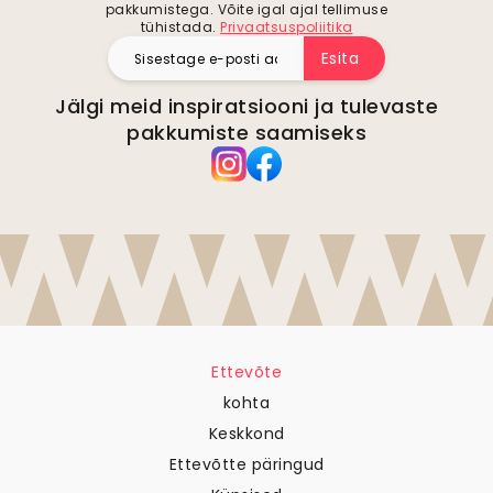
pakkumistega. Võite igal ajal tellimuse
tühistada.
Privaatsuspoliitika
Esita
Jälgi meid inspiratsiooni ja tulevaste
pakkumiste saamiseks
Ettevõte
kohta
Keskkond
Ettevõtte päringud