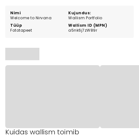
Nimi
Kujundus:
Welcome to Nirvana
Wallism Portfolio
Tüüp
Wallism ID (MPN)
Fototapeet
a5nk6j7zW89r
Kuidas wallism toimib