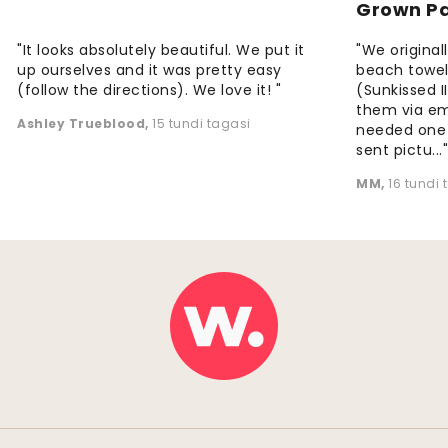
Grown P
"It looks absolutely beautiful. We put it
"We origina
up ourselves and it was pretty easy
beach towels
(follow the directions). We love it! "
(Sunkissed 
them via em
Ashley Trueblood
,
15 tundi tagasi
needed one
sent pictu...
MM
,
16 tundi 