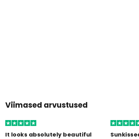
Viimased arvustused
It looks absolutely beautiful
Sunkisse