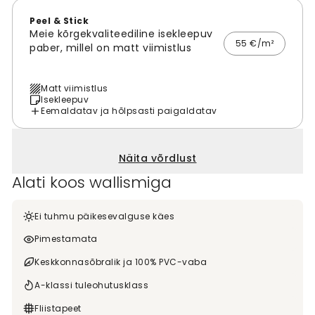
Peel & Stick
Meie kõrgekvaliteediline isekleepuv
55 €/m²
paber, millel on matt viimistlus
Matt viimistlus
Isekleepuv
Eemaldatav ja hõlpsasti paigaldatav
Näita võrdlust
Alati koos wallismiga
Ei tuhmu päikesevalguse käes
Pimestamata
Keskkonnasõbralik ja 100% PVC-vaba
A-klassi tuleohutusklass
Fliistapeet