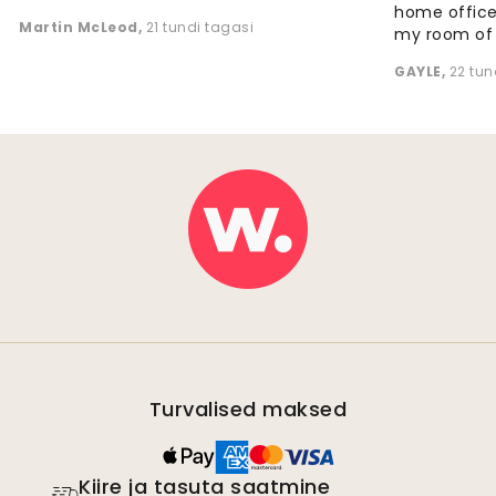
home office
Martin McLeod
,
21 tundi tagasi
my room of d
GAYLE
,
22 tun
Turvalised maksed
Kiire ja tasuta saatmine