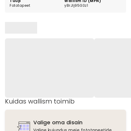
Tüüp
Wallism ID (MPN)
Fototapeet
yBrJlj95G3z1
Kuidas wallism toimib
Valige oma disain
Valige kujundus meie fototapeetide