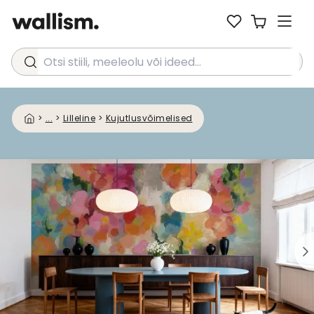
Otsi stiili, meeleolu või ideed...
>
...
>
Lilleline
>
Kujutlusvõimelised