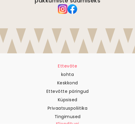
pakkumiste saamiseks
Ettevõte
kohta
Keskkond
Ettevõtte päringud
Küpsised
Privaatsuspoliitika
Tingimused
Klienditugi
Võtke meiega ühendust