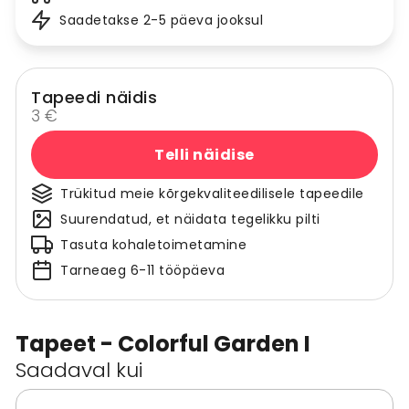
Saadetakse 2-5 päeva jooksul
Tapeedi näidis
3 €
Telli näidise
Trükitud meie kõrgekvaliteedilisele tapeedile
Suurendatud, et näidata tegelikku pilti
Tasuta kohaletoimetamine
Tarneaeg 6-11 tööpäeva
Tapeet - Colorful Garden I
Saadaval kui