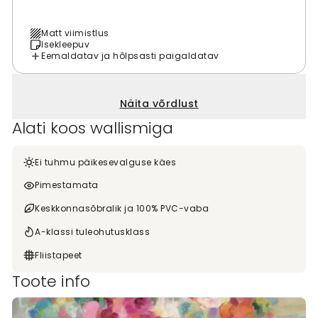
Matt viimistlus
Isekleepuv
Eemaldatav ja hõlpsasti paigaldatav
Näita võrdlust
Alati koos wallismiga
Ei tuhmu päikesevalguse käes
Pimestamata
Keskkonnasõbralik ja 100% PVC-vaba
A-klassi tuleohutusklass
Fliistapeet
Toote info