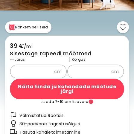
Rohkem selliseid
39 €
/
m²
Sisestage tapeedi mõõtmed
Laius
Kõrgus
cm
cm
Näita hinda ja kohandada mõõtude
järgi
Lisada 7-10 cm lisavaru
Valmistatud Rootsis
30-päevane tagastusõigus
Tasuta kohaletoimetamine