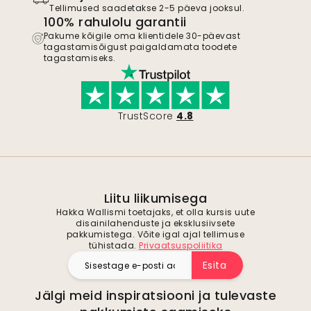
Tellimused saadetakse 2-5 päeva jooksul.
100% rahulolu garantii
Pakume kõigile oma klientidele 30-päevast
tagastamisõigust paigaldamata toodete
tagastamiseks.
TrustScore
4.8
Liitu liikumisega
Hakka Wallismi toetajaks, et olla kursis uute
disainilahenduste ja eksklusiivsete
pakkumistega. Võite igal ajal tellimuse
tühistada.
Privaatsuspoliitika
Esita
Jälgi meid inspiratsiooni ja tulevaste