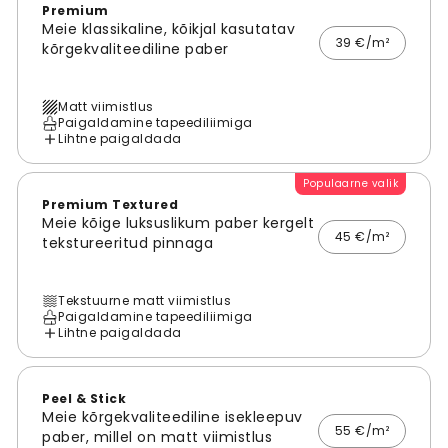
Premium
Meie klassikaline, kõikjal kasutatav
39 €/m²
kõrgekvaliteediline paber
Matt viimistlus
Paigaldamine tapeediliimiga
Lihtne paigaldada
Populaarne valik
Premium Textured
Meie kõige luksuslikum paber kergelt
45 €/m²
tekstureeritud pinnaga
Tekstuurne matt viimistlus
Paigaldamine tapeediliimiga
Lihtne paigaldada
Peel & Stick
Meie kõrgekvaliteediline isekleepuv
55 €/m²
paber, millel on matt viimistlus