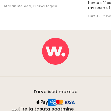
home office
Martin McLeod
,
10 tundi tagasi
my room of d
GAYLE
,
11 tun
Turvalised maksed
Kiire ja tasuta saatmine