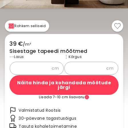
Rohkem selliseid
39 €
/
m²
Sisestage tapeedi mõõtmed
Laius
Kõrgus
cm
cm
Näita hinda ja kohandada mõõtude
järgi
Lisada 7-10 cm lisavaru
Valmistatud Rootsis
30-päevane tagastusõigus
Tasuta kohaletoimetamine