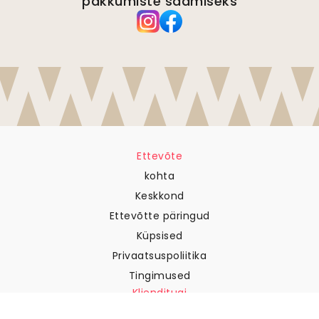
pakkumiste saamiseks
Ettevõte
kohta
Keskkond
Ettevõtte päringud
Küpsised
Privaatsuspoliitika
Tingimused
Klienditugi
Võtke meiega ühendust