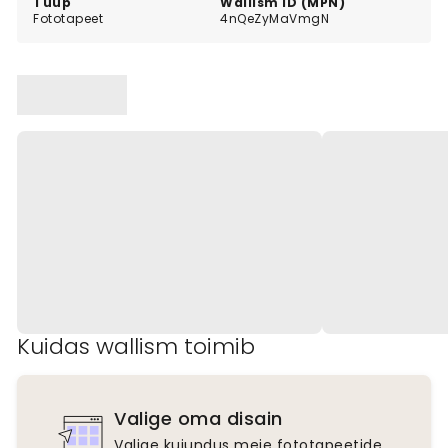
Tüüp
Wallism ID (MPN)
Fototapeet
4nQeZyMaVmgN
Kuidas wallism toimib
Valige oma disain
Valige kujundus meie fototapeetide