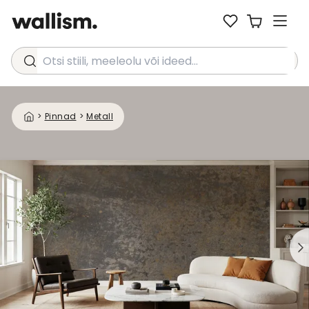
Otsi stiili, meeleolu või ideed...
>
Pinnad
>
Metall