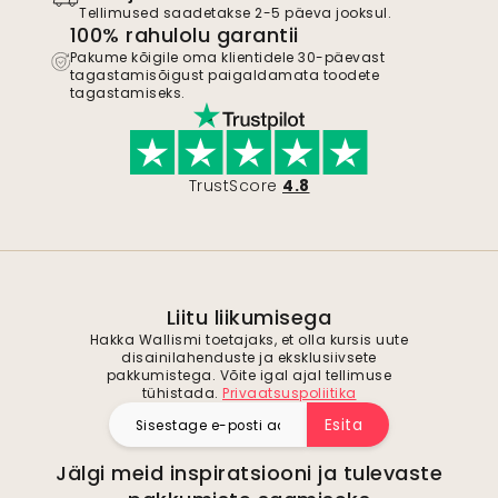
Tellimused saadetakse 2-5 päeva jooksul.
100% rahulolu garantii
Pakume kõigile oma klientidele 30-päevast
tagastamisõigust paigaldamata toodete
tagastamiseks.
TrustScore
4.8
Liitu liikumisega
Hakka Wallismi toetajaks, et olla kursis uute
disainilahenduste ja eksklusiivsete
pakkumistega. Võite igal ajal tellimuse
tühistada.
Privaatsuspoliitika
Esita
Jälgi meid inspiratsiooni ja tulevaste