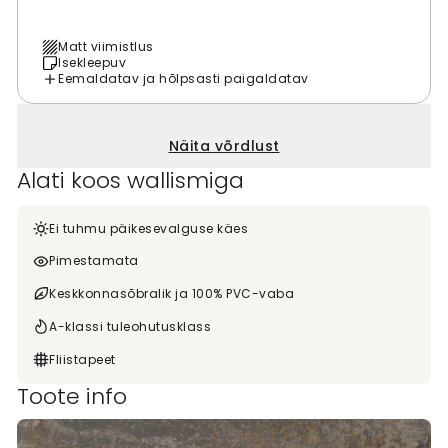
Matt viimistlus
Isekleepuv
Eemaldatav ja hõlpsasti paigaldatav
Näita võrdlust
Alati koos wallismiga
Ei tuhmu päikesevalguse käes
Pimestamata
Keskkonnasõbralik ja 100% PVC-vaba
A-klassi tuleohutusklass
Fliistapeet
Toote info