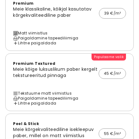
Premium
Meie klassikaline, kõikjal kasutatav
39 €/m²
kõrgekvaliteediline paber
Matt viimistlus
Paigaldamine tapeediliimiga
Lihtne paigaldada
Populaarne valik
Premium Textured
Meie kõige luksuslikum paber kergelt
45 €/m²
tekstureeritud pinnaga
Tekstuurne matt viimistlus
Paigaldamine tapeediliimiga
Lihtne paigaldada
Peel & Stick
Meie kõrgekvaliteediline isekleepuv
55 €/m²
paber, millel on matt viimistlus