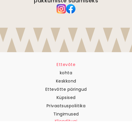
pakkumiste saamiseks
Ettevõte
kohta
Keskkond
Ettevõtte päringud
Küpsised
Privaatsuspoliitika
Tingimused
Klienditugi
Võtke meiega ühendust