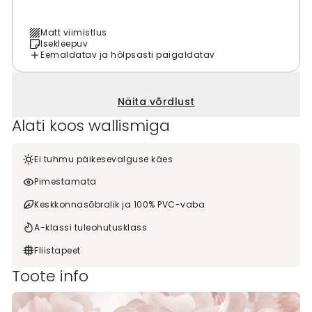
Matt viimistlus
Isekleepuv
Eemaldatav ja hõlpsasti paigaldatav
Näita võrdlust
Alati koos wallismiga
Ei tuhmu päikesevalguse käes
Pimestamata
Keskkonnasõbralik ja 100% PVC-vaba
A-klassi tuleohutusklass
Fliistapeet
Toote info