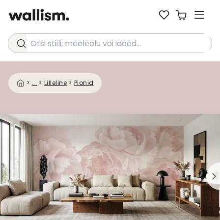
Otsi stiili, meeleolu või ideed...
>
...
>
Lilleline
>
Pionid