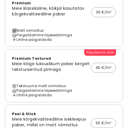
Premium
Meie klassikaline, kõikjal kasutatav
39 €/m²
kõrgekvaliteediline paber
Matt viimistlus
Paigaldamine tapeediliimiga
Lihtne paigaldada
Populaarne valik
Premium Textured
Meie kõige luksuslikum paber kergelt
45 €/m²
tekstureeritud pinnaga
Tekstuurne matt viimistlus
Paigaldamine tapeediliimiga
Lihtne paigaldada
Peel & Stick
Meie kõrgekvaliteediline isekleepuv
55 €/m²
paber, millel on matt viimistlus