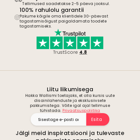
Tellimused saadetakse 2-5 päeva jooksul.
100% rahulolu garantii
Pakume kõigile oma klientidele 30-päevast
tagastamisõigust paigaldamata toodete
tagastamiseks.
TrustScore
4.8
Liitu liikumisega
Hakka Wallismi toetajaks, et olla kursis uute
disainilahenduste ja eksklusiivsete
pakkumistega. Võite igal ajal tellimuse
tühistada.
Privaatsuspoliitika
Esita
Jälgi meid inspiratsiooni ja tulevaste