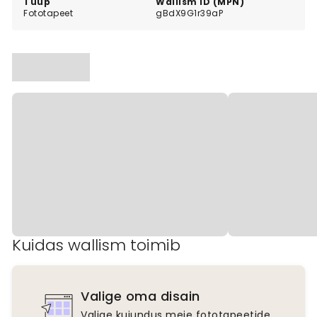
Tüüp
Wallism ID (MPN)
Fototapeet
gBdX9G1r39aP
Kuidas wallism toimib
Valige oma disain
Valige kujundus meie fototapeetide