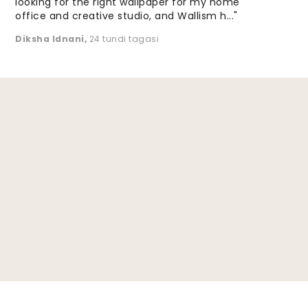
looking for the right wallpaper for my home
office and creative studio, and Wallism h..."
Diksha Idnani
,
24 tundi tagasi