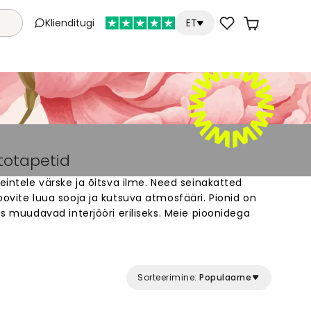
Klienditugi
ET
ototapetid
eintele värske ja õitsva ilme. Need seinakatted
oovite luua sooja ja kutsuva atmosfääri. Pionid on
is muudavad interjööri eriliseks. Meie pioonidega
es värvides ja stiilides. Valige oma lemmikdisain
 Tellimine on lihtne ja tapeet valmistatakse teie
Sorteerimine:
Populaarne