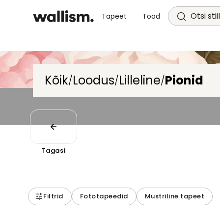
Otsi stii
Tapeet
Toad
Kõik
Loodus
Lilleline
Pionid
/
/
/
Tagasi
Filtrid
Fototapeedid
Mustriline tapeet