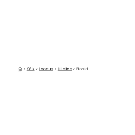
August Bloom
Spring Mo
39 €/m²
>
Kõik
>
Loodus
>
Lilleline
>
Pionid