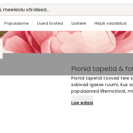
li, meeleolu või ideed...
Populaarne
Uued tooted
Lastele
Hiljuti vaadatud
Pionid tapetid & f
Pionid tapetid toovad teie s
sobivad igasse ruumi, kus s
populaarsed lillemotiivid, m
tapeedid on saadaval paljud
Loe edasi
ja muutke oma kodu ilusaks.
seinte mõõtude järgi.