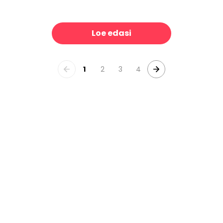
rning Bloom
Ms Adele
39 €/m²
39 €/m²
Loe edasi
1
2
3
4