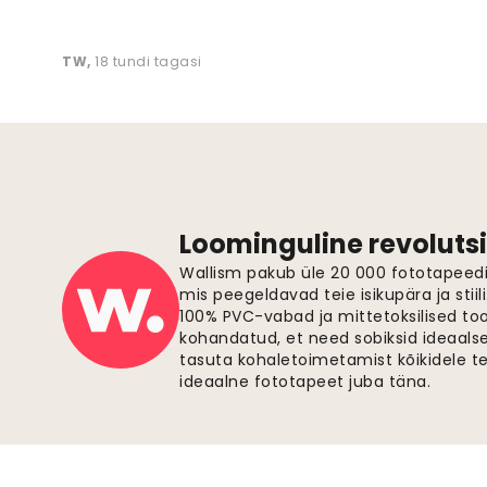
TW
,
18 tundi tagasi
Loominguline revolutsi
Wallism pakub üle 20 000 fototapeedi,
mis peegeldavad teie isikupära ja stiil
100% PVC-vabad ja mittetoksilised to
kohandatud, et need sobiksid ideaalsel
tasuta kohaletoimetamist kõikidele t
ideaalne fototapeet juba täna.