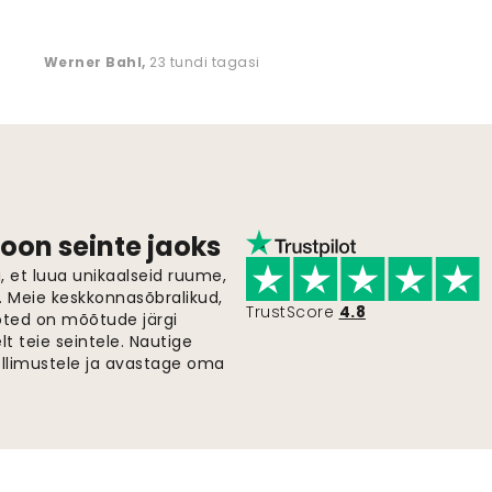
Werner Bahl
,
23 tundi tagasi
oon seinte jaoks
 et luua unikaalseid ruume,
i. Meie keskkonnasõbralikud,
TrustScore
4.8
oted on mõõtude järgi
t teie seintele. Nautige
ellimustele ja avastage oma