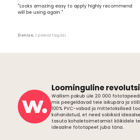
"Looks amazing easy to apply highly recommend
will be using again "
Denise
,
1 päeva tagasi
Loominguline revolutsi
Wallism pakub üle 20 000 fototapeedi,
mis peegeldavad teie isikupära ja stiil
100% PVC-vabad ja mittetoksilised to
kohandatud, et need sobiksid ideaalsel
tasuta kohaletoimetamist kõikidele t
ideaalne fototapeet juba täna.