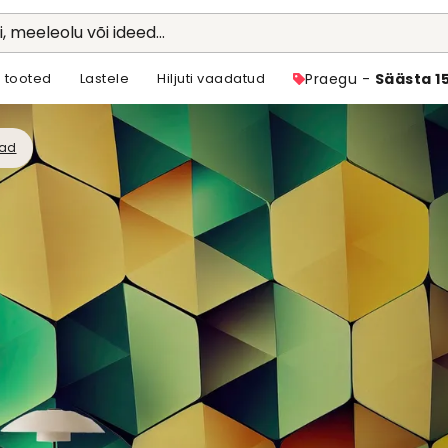
li, meeleolu või ideed...
 tooted
Lastele
Hiljuti vaadatud
Praegu -
Säästa 1
ad