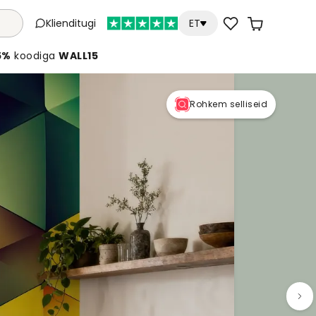
Klienditugi
ET
5%
koodiga
WALL15
Rohkem selliseid