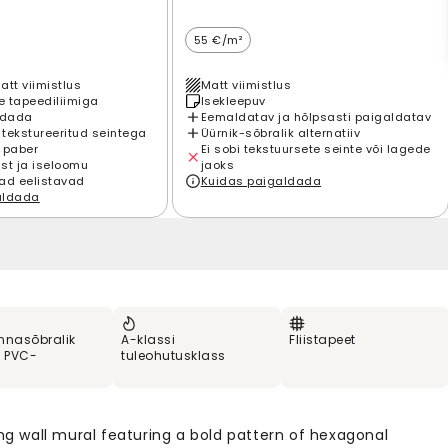
55 €/m²
att viimistlus
Matt viimistlus
 tapeediliimiga
Isekleepuv
ldada
Eemaldatav ja hõlpsasti paigaldatav
 tekstureeritud seintega
Üürnik-sõbralik alternatiiv
 paber
Ei sobi tekstuursete seinte või lagede
st ja iseloomu
jaoks
ad eelistavad
Kuidas paigaldada
aldada
nnasõbralik
A-klassi
Fliistapeet
% PVC-
tuleohutusklass
ing wall mural featuring a bold pattern of hexagonal