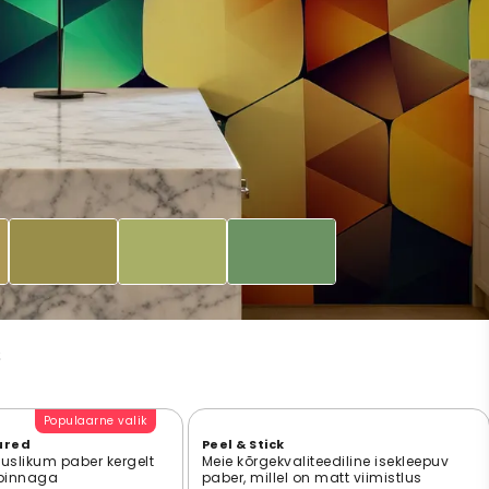
s
Populaarne valik
ured
Peel & Stick
suslikum paber kergelt
Meie kõrgekvaliteediline isekleepuv
 pinnaga
paber, millel on matt viimistlus