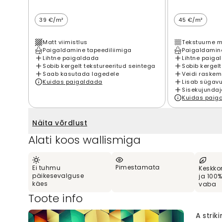
39 €/m²
45 €/m²
Matt viimistlus
Tekstuurne m
Paigaldamine tapeediliimiga
Paigaldamine
Lihtne paigaldada
Lihtne paiga
Sobib kergelt tekstureeritud seintega
Sobib kergelt
Saab kasutada lagedele
Veidi raskem
Kuidas paigaldada
Lisab sügavu
Sisekujundaj
Kuidas paig
Näita võrdlust
Alati koos wallismiga
Pimestamata
Ei tuhmu
Keskko
päikesevalguse
ja 100
käes
vaba
Toote info
A strik