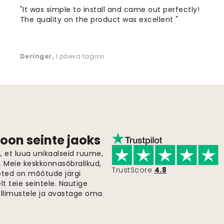
"It was simple to install and came out perfectly!
The quality on the product was excellent "
Deringer
,
1 päeva tagasi
oon seinte jaoks
 et luua unikaalseid ruume,
i. Meie keskkonnasõbralikud,
TrustScore
4.8
oted on mõõtude järgi
t teie seintele. Nautige
ellimustele ja avastage oma