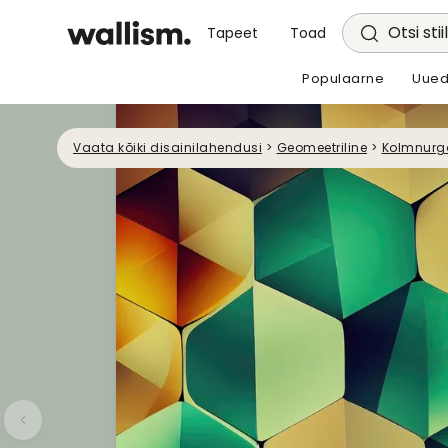
Otsi stii
Tapeet
Toad
Populaarne
Uued
Vaata kõiki disainilahendusi
>
Geomeetriline
>
Kolmnurg