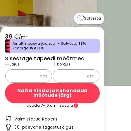
Salvesta
39 €
/
m²
Ainult 3 päeva jäänud! - Salvesta
15%
koodiga
WALL15
Sisestage tapeedi mõõtmed
Laius
Kõrgus
cm
cm
Näita hinda ja kohandada
mõõtude järgi
Lisada 7-10 cm lisavaru
Valmistatud Rootsis
30-päevane tagastusõigus