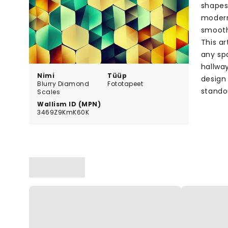
shapes,
modern
smooth
This a
any spa
hallwa
Nimi
Tüüp
design
Blurry Diamond
Fototapeet
standou
Scales
Wallism ID (MPN)
3469Z9KmK60K