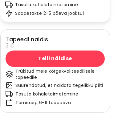
Tasuta kohaletoimetamine
Saadetakse 2-5 päeva jooksul
Tapeedi näidis
3 €
Telli näidise
Trükitud meie kõrgekvaliteedilisele
tapeedile
Suurendatud, et näidata tegelikku pilti
Tasuta kohaletoimetamine
Tarneaeg 6-11 tööpäeva