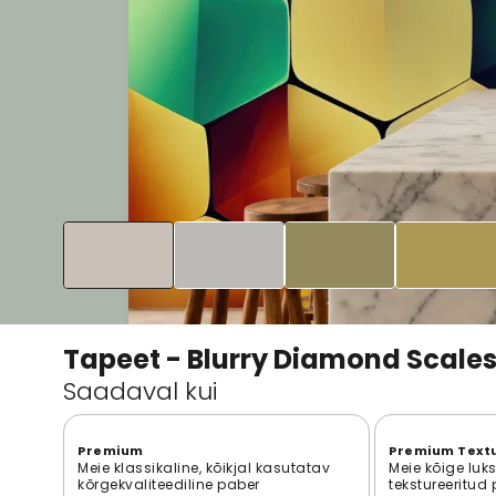
Tapeet - Blurry Diamond Scale
Saadaval kui
Premium
Premium Text
Meie klassikaline, kõikjal kasutatav
Meie kõige luk
kõrgekvaliteediline paber
tekstureeritud