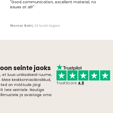
"Good communication, excellent material, no
issues at all!"
Werner Bahl
,
24 tundi tagasi
oon seinte jaoks
 et luua unikaalseid ruume,
i. Meie keskkonnasõbralikud,
TrustScore
4.8
oted on mõõtude järgi
t teie seintele. Nautige
ellimustele ja avastage oma