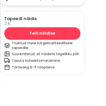
Tapeedi näidis
3 €
Telli näidise
Trükitud meie kõrgekvaliteedilisele
tapeedile
Suurendatud, et näidata tegelikku pilti
Tasuta kohaletoimetamine
Tarneaeg 6-11 tööpäeva