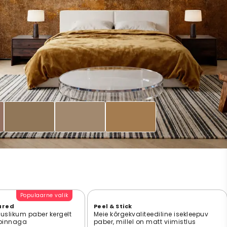
Populaarne valik
ured
Peel & Stick
suslikum paber kergelt
Meie kõrgekvaliteediline isekleepuv
 pinnaga
paber, millel on matt viimistlus