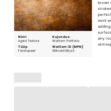
brown a
stroke
perfec
work we
adding 
surface
Nimi
Kujundus:
any ro
Aged Texture
Wallism Portfolio
atmosp
Tüüp
Wallism ID (MPN)
Fototapeet
lB8nzk00Byz0