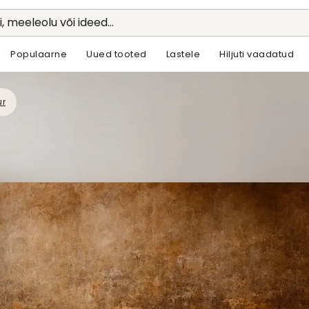
li, meeleolu või ideed...
Populaarne
Uued tooted
Lastele
Hiljuti vaadatud
ur