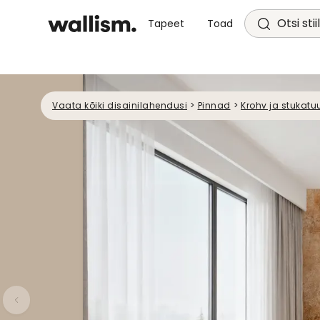
Otsi stii
Tapeet
Toad
Vaata kõiki disainilahendusi
>
Pinnad
>
Krohv ja stukatu