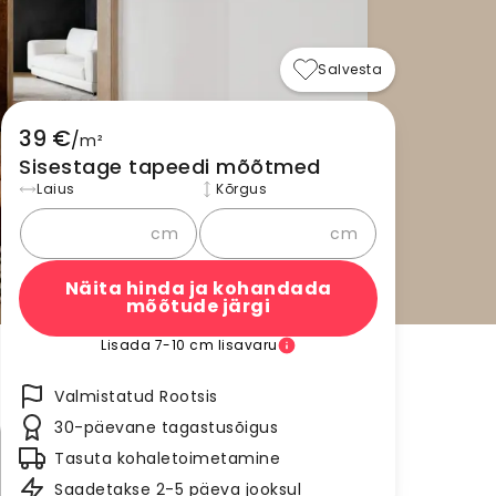
Salvesta
39 €
/
m²
Sisestage tapeedi mõõtmed
Laius
Kõrgus
cm
cm
Näita hinda ja kohandada
mõõtude järgi
Lisada 7-10 cm lisavaru
Valmistatud Rootsis
30-päevane tagastusõigus
Tasuta kohaletoimetamine
Saadetakse 2-5 päeva jooksul