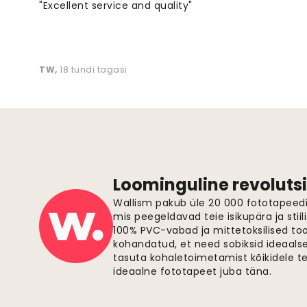
"Excellent service and quality"
TW
,
18 tundi tagasi
Loominguline revolutsi
Wallism pakub üle 20 000 fototapeedi,
mis peegeldavad teie isikupära ja stiil
100% PVC-vabad ja mittetoksilised to
kohandatud, et need sobiksid ideaalsel
tasuta kohaletoimetamist kõikidele t
ideaalne fototapeet juba täna.