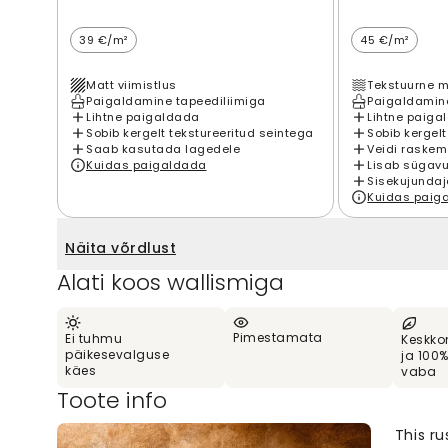
39 €/m²
45 €/m²
Matt viimistlus
Tekstuurne m
Paigaldamine tapeediliimiga
Paigaldamine
Lihtne paigaldada
Lihtne paiga
Sobib kergelt tekstureeritud seintega
Sobib kergelt
Saab kasutada lagedele
Veidi raskem
Kuidas paigaldada
Lisab sügavu
Sisekujundaj
Kuidas paig
Näita võrdlust
Alati koos wallismiga
Pimestamata
Ei tuhmu
Keskko
päikesevalguse
ja 100
käes
vaba
Toote info
This ru