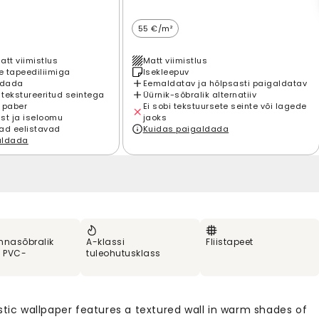
55 €/m²
att viimistlus
Matt viimistlus
 tapeediliimiga
Isekleepuv
ldada
Eemaldatav ja hõlpsasti paigaldatav
 tekstureeritud seintega
Üürnik-sõbralik alternatiiv
 paber
Ei sobi tekstuursete seinte või lagede
st ja iseloomu
jaoks
ad eelistavad
Kuidas paigaldada
aldada
nnasõbralik
A-klassi
Fliistapeet
% PVC-
tuleohutusklass
stic wallpaper features a textured wall in warm shades of