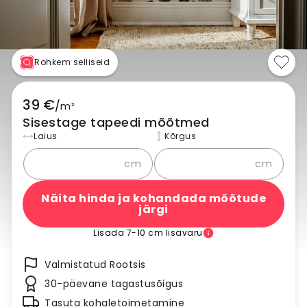
Rohkem selliseid
39 €
/
m²
Sisestage tapeedi mõõtmed
Laius
Kõrgus
cm
cm
Näita hinda ja kohandada mõõtude
järgi
Lisada 7-10 cm lisavaru
Valmistatud Rootsis
30-päevane tagastusõigus
Tasuta kohaletoimetamine