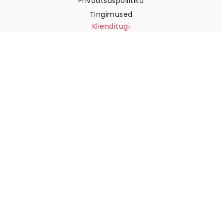
Privaatsuspoliitika
Tingimused
Klienditugi
Võtke meiega ühendust
Tagastused ja tagasimaksed
Laevandus
Kuidas mõõta oma seina
Kuidas riputada tapeeti
Kuidas paigaldada sekekleepuv
KKK
Tapeedi artiklid
Valige oma asukoht
Küpsiste seadete haldamine
© 2026 WALLISM, Rainbow bay AB. Kõik õigused kaitstud.
Stockholm, Sweden