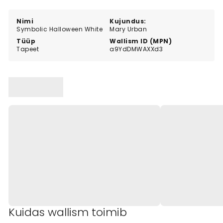
materials.
Nimi
Kujundus:
Symbolic Halloween White
Mary Urban
Tüüp
Wallism ID (MPN)
Tapeet
a9YdDMWAXXd3
Kuidas wallism toimib