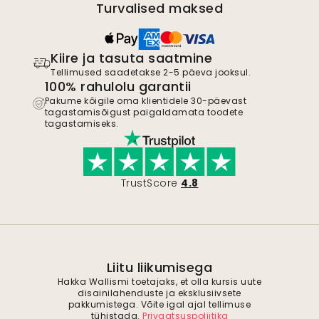
Turvalised maksed
Kiire ja tasuta saatmine
Tellimused saadetakse 2-5 päeva jooksul.
100% rahulolu garantii
Pakume kõigile oma klientidele 30-päevast
tagastamisõigust paigaldamata toodete
tagastamiseks.
TrustScore
4.8
Liitu liikumisega
Hakka Wallismi toetajaks, et olla kursis uute
disainilahenduste ja eksklusiivsete
pakkumistega. Võite igal ajal tellimuse
tühistada.
Privaatsuspoliitika