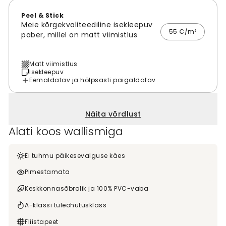
Peel & Stick
Meie kõrgekvaliteediline isekleepuv
55 €/m²
paber, millel on matt viimistlus
Matt viimistlus
Isekleepuv
Eemaldatav ja hõlpsasti paigaldatav
Näita võrdlust
Alati koos wallismiga
Ei tuhmu päikesevalguse käes
Pimestamata
Keskkonnasõbralik ja 100% PVC-vaba
A-klassi tuleohutusklass
Fliistapeet