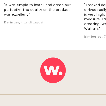
"It was simple to install and came out
"Tracked de
perfectly! The quality on the product
arrived reall
was excellent "
is very high
measure. Eas
Deringer
,
4 tundi tagasi
amazing. W
Wallism."
kimberley
,
7