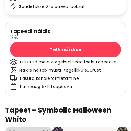
Saadetakse 2-5 päeva jooksul
Tapeedi näidis
3 €
Telli näidise
Trükitud meie kõrgekvaliteedilisele tapeedile
Näidis näitab mustri tegelikku suurust
Tasuta kohaletoimetamine
Tarneaeg 6-11 tööpäeva
Tapeet - Symbolic Halloween
White