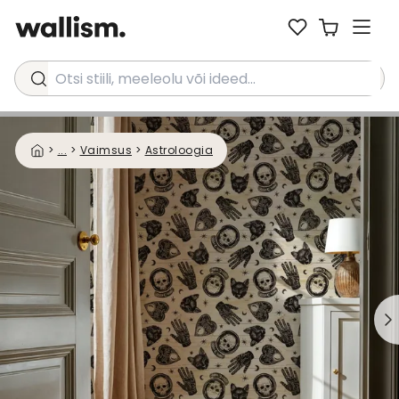
Otsi stiili, meeleolu või ideed...
>
...
>
Vaimsus
>
Astroloogia