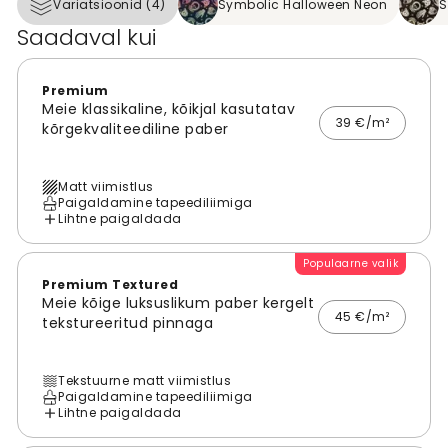
Variatsioonid (4)
Symbolic Halloween Neon
S
Saadaval kui
Premium
Meie klassikaline, kõikjal kasutatav
39 €/m²
kõrgekvaliteediline paber
Matt viimistlus
Paigaldamine tapeediliimiga
Lihtne paigaldada
Populaarne valik
Premium Textured
Meie kõige luksuslikum paber kergelt
45 €/m²
tekstureeritud pinnaga
Tekstuurne matt viimistlus
Paigaldamine tapeediliimiga
Lihtne paigaldada