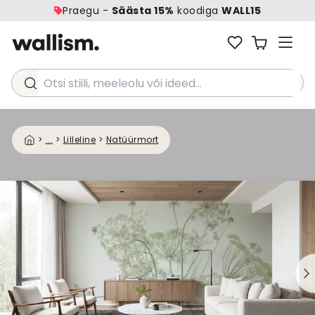
Praegu -
Säästa 15%
koodiga
WALL15
Otsi stiili, meeleolu või ideed...
>
...
>
Lilleline
>
Natüürmort