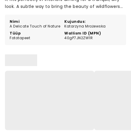
look. A subtle way to bring the beauty of wildflowers
indoors with a natural, decorative touch.
Nimi
Kujundus:
A Delicate Touch of Nature
Katarzyna Mrożewska
Tüüp
Wallism ID (MPN)
Fototapeet
40gP7JN2ZW1R