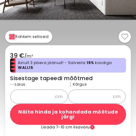
Rohkem selliseid
39 €
/
m²
Ainult 3 päeva jäänud! - Salvesta
15%
koodiga
WALL15
Sisestage tapeedi mõõtmed
Laius
Kõrgus
cm
cm
Näita hinda ja kohandada mõõtude
järgi
Lisada 7-10 cm lisavaru