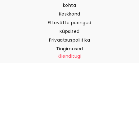
kohta
Keskkond
Ettevõtte päringud
Küpsised
Privaatsuspoliitika
Tingimused
Klienditugi
Võtke meiega ühendust
Tagastused ja tagasimaksed
Laevandus
Kuidas mõõta oma seina
Kuidas riputada tapeeti
Kuidas paigaldada sekekleepuv
KKK
Tapeedi artiklid