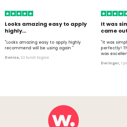
Looks amazing easy to apply
It was si
highly…
came ou
"Looks amazing easy to apply highly
"It was simp
recommend will be using again "
perfectly! T
was excellen
Denise
,
22 tundi tagasi
Deringer
,
1 