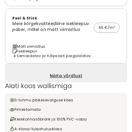
Peel & Stick
Meie kõrgekvaliteediline isekleepuv
55 €/m²
paber, millel on matt viimistlus
Matt viimistlus
Isekleepuv
Eemaldatav ja hõlpsasti paigaldatav
Näita võrdlust
Alati koos wallismiga
Ei tuhmu päikesevalguse käes
Pimestamata
Keskkonnasõbralik ja 100% PVC-vaba
A-klassi tuleohutusklass