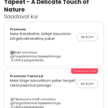
Tapeet - A Delicate Touch of
Nature
Saadaval kui
Premium
Meie klassikaline, kõikjal kasutatav
39 €/m²
kõrgekvaliteediline paber
Matt viimistlus
Paigaldamine tapeediliimiga
Lihtne paigaldada
Populaarne valik
Premium Textured
Meie kõige luksuslikum paber kergelt
45 €/m²
tekstureeritud pinnaga
Tekstuurne matt viimistlus
Paigaldamine tapeediliimiga
Lihtne paigaldada