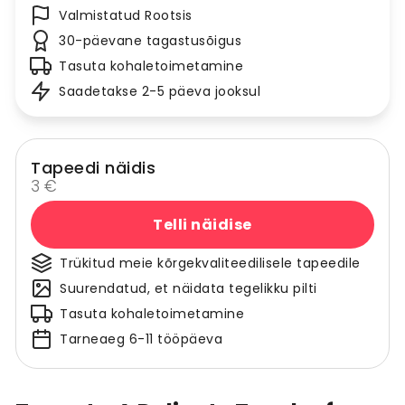
Valmistatud Rootsis
30-päevane tagastusõigus
Tasuta kohaletoimetamine
Saadetakse 2-5 päeva jooksul
Tapeedi näidis
3 €
Telli näidise
Trükitud meie kõrgekvaliteedilisele tapeedile
Suurendatud, et näidata tegelikku pilti
Tasuta kohaletoimetamine
Tarneaeg 6-11 tööpäeva