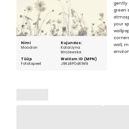
gently
green 
atmosp
your s
wallpap
corners
Nimi
Kujundus:
wall, m
Moodion
Katarzyna
enviro
Mrożewska
Tüüp
Wallism ID (MPN)
Fototapeet
J8Kz8POdK1M9