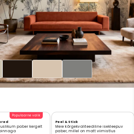
Populaarne valik
ured
Peel & Stick
suslikum paber kergelt
Meie kõrgekvaliteediline isekleepuv
 pinnaga
paber, millel on matt viimistlus