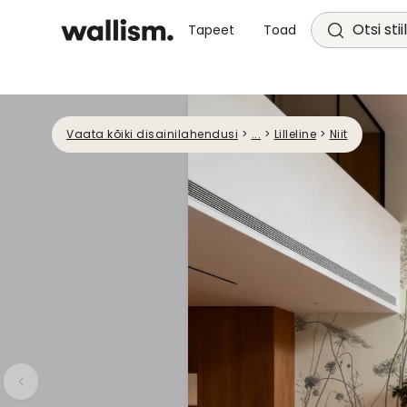
Otsi stii
Tapeet
Toad
Vaata kõiki disainilahendusi
>
...
>
Lilleline
>
Niit