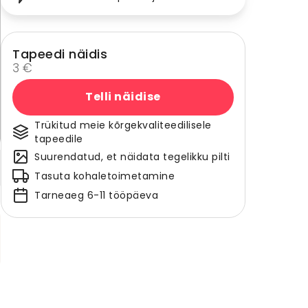
Tapeedi näidis
3 €
Telli näidise
Trükitud meie kõrgekvaliteedilisele
tapeedile
Suurendatud, et näidata tegelikku pilti
Tasuta kohaletoimetamine
Tarneaeg 6-11 tööpäeva