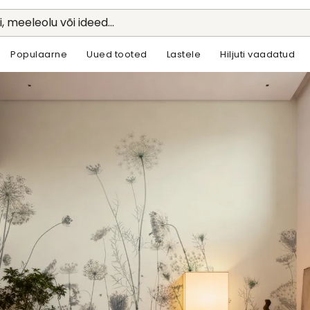
li, meeleolu või ideed...
Populaarne
Uued tooted
Lastele
Hiljuti vaadatud