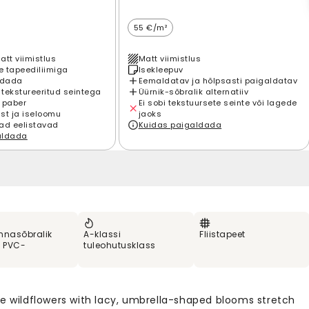
55 €/m²
att viimistlus
Matt viimistlus
 tapeediliimiga
Isekleepuv
ldada
Eemaldatav ja hõlpsasti paigaldatav
 tekstureeritud seintega
Üürnik-sõbralik alternatiiv
 paber
Ei sobi tekstuursete seinte või lagede
st ja iseloomu
jaoks
ad eelistavad
Kuidas paigaldada
aldada
nnasõbralik
A-klassi
Fliistapeet
% PVC-
tuleohutusklass
te wildflowers with lacy, umbrella-shaped blooms stretch