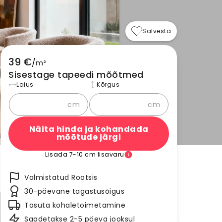
Salvesta
39 €
/
m²
Sisestage tapeedi mõõtmed
Laius
Kõrgus
cm
cm
Näita hinda ja kohandada
mõõtude järgi
Lisada 7-10 cm lisavaru
Valmistatud Rootsis
30-päevane tagastusõigus
Tasuta kohaletoimetamine
Saadetakse 2-5 päeva jooksul