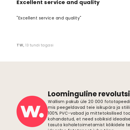
Excellent service and quality
"Excellent service and quality"
TW
,
13 tundi tagasi
Loominguline revolutsi
Wallism pakub üle 20 000 fototapeedi,
mis peegeldavad teie isikupära ja stiil
100% PVC-vabad ja mittetoksilised to
kohandatud, et need sobiksid ideaalsel
tasuta kohaletoimetamist kõikidele t