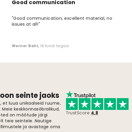
Good communication
"Good communication, excellent material, no
issues at all!"
Werner Bahl
,
18 tundi tagasi
oon seinte jaoks
 et luua unikaalseid ruume,
i. Meie keskkonnasõbralikud,
TrustScore
4.8
oted on mõõtude järgi
t teie seintele. Nautige
ellimustele ja avastage oma