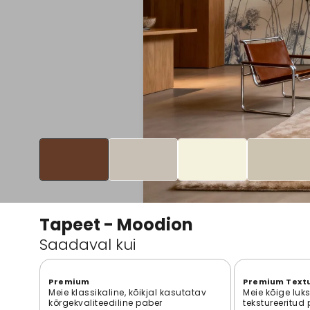
Tapeet - Moodion
Saadaval kui
Premium
Premium Text
Meie klassikaline, kõikjal kasutatav
Meie kõige luk
kõrgekvaliteediline paber
tekstureeritud