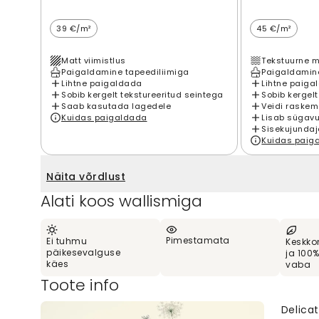
39 €/m²
45 €/m²
Matt viimistlus
Tekstuurne m
Paigaldamine tapeediliimiga
Paigaldamine
Lihtne paigaldada
Lihtne paiga
Sobib kergelt tekstureeritud seintega
Sobib kergelt
Saab kasutada lagedele
Veidi raskem
Kuidas paigaldada
Lisab sügavu
Sisekujundaj
Kuidas paig
Näita võrdlust
Alati koos wallismiga
Pimestamata
Ei tuhmu
Keskko
päikesevalguse
ja 100
käes
vaba
Toote info
Delica