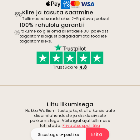
Kiire ja tasuta saatmine
Tellimused saadetakse 2-5 päeva jooksul.
100% rahulolu garantii
Pakume kõigile oma klientidele 30-päevast
tagastamisõigust paigaldamata toodete
tagastamiseks.
TrustScore
4.8
Liitu liikumisega
Hakka Wallismi toetajaks, et olla kursis uute
disainilahenduste ja eksklusiivsete
pakkumistega. Võite igal ajal tellimuse
tühistada.
Privaatsuspoliitika
Esita