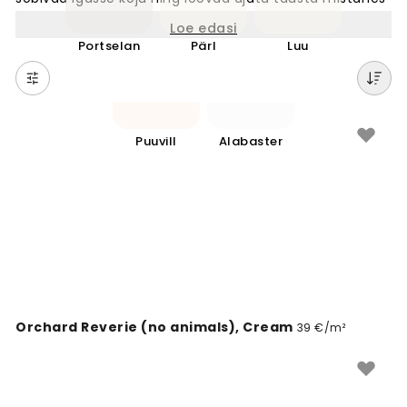
sisekujundusele. Valge on klassikaline värv, mis ei lähe
Loe edasi
kunagi moest ja pakub lõputuid
Portselan
Pärl
Luu
kombineerimisvõimalusi. Meie valge värvi tapeedid
lisavad seinale sügavust ja tekstuuri, muutes ruumi
õhulisemaks ja värskemaks. Ideaalne valik, kui soovite
luua rahulikku ja avarat atmosfääri. Sobib
suurepäraselt igasse tuppa, pakkudes puhast
Puuvill
Alabaster
aluspinda teie kodule.
Orchard Reverie (no animals), Cream
39 €/m²