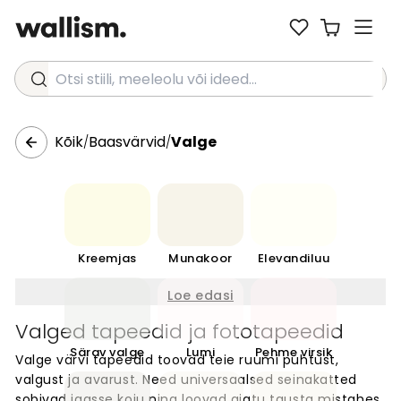
Otsi stiili, meeleolu või ideed...
Kõik
Baasvärvid
Valge
/
/
Kreemjas
Munakoor
Elevandiluu
Loe edasi
Valged tapeedid ja fototapeedid
Särav valge
Lumi
Pehme virsik
Valge värvi tapeedid toovad teie ruumi puhtust,
valgust ja avarust. Need universaalsed seinakatted
sobivad igasse koju ning loovad ajatu tausta mistahes