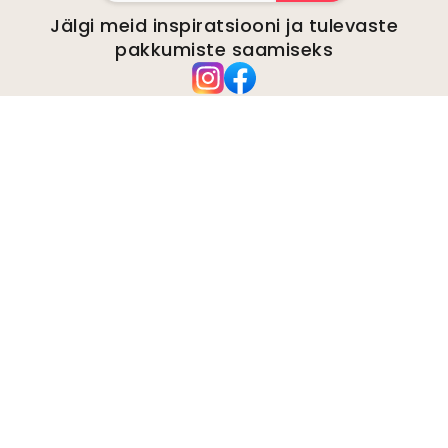
Jälgi meid inspiratsiooni ja tulevaste
pakkumiste saamiseks
Ettevõte
kohta
Keskkond
Ettevõtte päringud
Küpsised
Privaatsuspoliitika
Tingimused