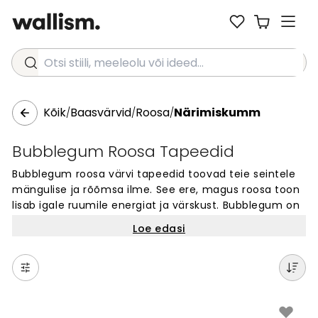
Otsi stiili, meeleolu või ideed...
Kõik
Baasvärvid
Roosa
Närimiskumm
/
/
/
Bubblegum Roosa Tapeedid
Bubblegum roosa värvi tapeedid toovad teie seintele
mängulise ja rõõmsa ilme. See ere, magus roosa toon
lisab igale ruumile energiat ja värskust. Bubblegum on
suurepärane valik nii lastetubadesse kui ka kõikjale, kus
Loe edasi
soovite luua julget ja positiivset meeleolu. See
trendikas roosa värv lisab teie kodule iseloomu ja stiili,
muutes seinad silmapaistvaks ja meeldejäävaks.
Ideaalne neile, kes otsivad oma kodule erilist ja
kaasaegset värvivalikut.