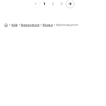
1
2
3
>
Kõik
>
Baasvärvid
>
Roosa
>
Närimiskumm