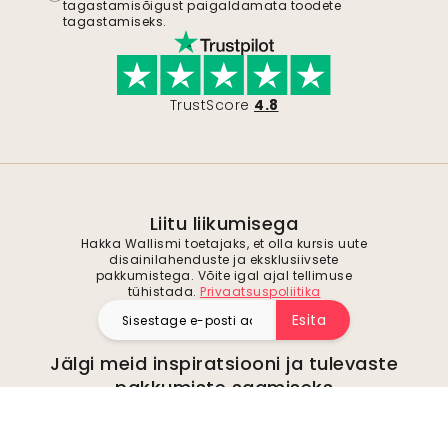
tagastamisõigust paigaldamata toodete
tagastamiseks.
TrustScore
4.8
Liitu liikumisega
Hakka Wallismi toetajaks, et olla kursis uute
disainilahenduste ja eksklusiivsete
pakkumistega. Võite igal ajal tellimuse
tühistada.
Privaatsuspoliitika
Esita
Jälgi meid inspiratsiooni ja tulevaste
pakkumiste saamiseks