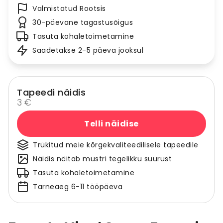
Valmistatud Rootsis
30-päevane tagastusõigus
Tasuta kohaletoimetamine
Saadetakse 2-5 päeva jooksul
Tapeedi näidis
3 €
Telli näidise
Trükitud meie kõrgekvaliteedilisele tapeedile
Näidis näitab mustri tegelikku suurust
Tasuta kohaletoimetamine
Tarneaeg 6-11 tööpäeva