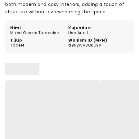
both modern and cosy interiors, adding a touch of
structure without overwhelming the space.
Nimi
Kujundus:
Mixed Greens Turqouise
Lisa Audit
Tüüp
Wallism ID (MPN)
Tapeet
a9NyWV8OKO9y