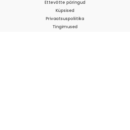
Ettevõtte päringud
Küpsised
Privaatsuspoliitika
Tingimused
Klienditugi
Võtke meiega ühendust
Tagastused ja tagasimaksed
Laevandus
Kuidas mõõta oma seina
Kuidas riputada tapeeti
Kuidas paigaldada sekekleepuv
KKK
Tapeedi artiklid
Valige oma asukoht