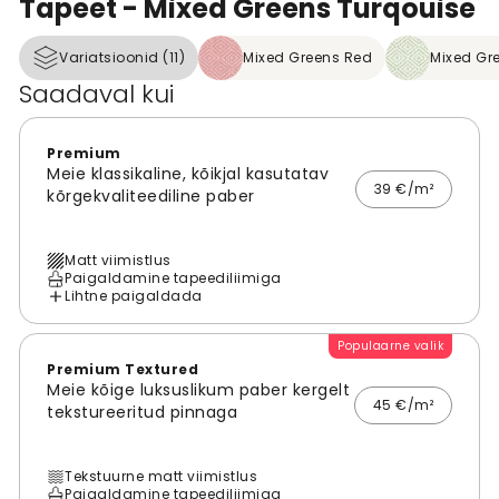
Tapeet - Mixed Greens Turqouise
Variatsioonid (11)
Mixed Greens Red
Mixed Gre
Saadaval kui
Premium
Meie klassikaline, kõikjal kasutatav
39 €/m²
kõrgekvaliteediline paber
Matt viimistlus
Paigaldamine tapeediliimiga
Lihtne paigaldada
Populaarne valik
Premium Textured
Meie kõige luksuslikum paber kergelt
45 €/m²
tekstureeritud pinnaga
Tekstuurne matt viimistlus
Paigaldamine tapeediliimiga