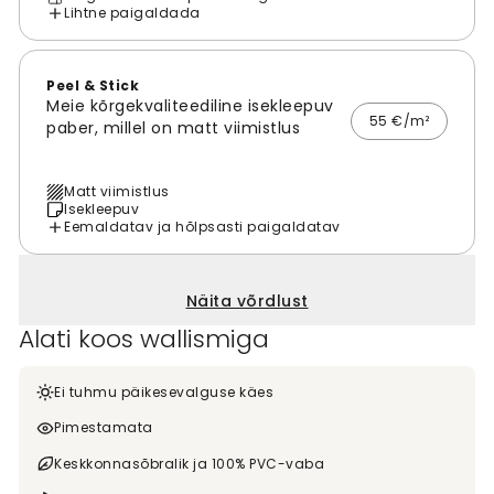
Lihtne paigaldada
Peel & Stick
Meie kõrgekvaliteediline isekleepuv
55 €/m²
paber, millel on matt viimistlus
Matt viimistlus
Isekleepuv
Eemaldatav ja hõlpsasti paigaldatav
Näita võrdlust
Alati koos wallismiga
Ei tuhmu päikesevalguse käes
Pimestamata
Keskkonnasõbralik ja 100% PVC-vaba