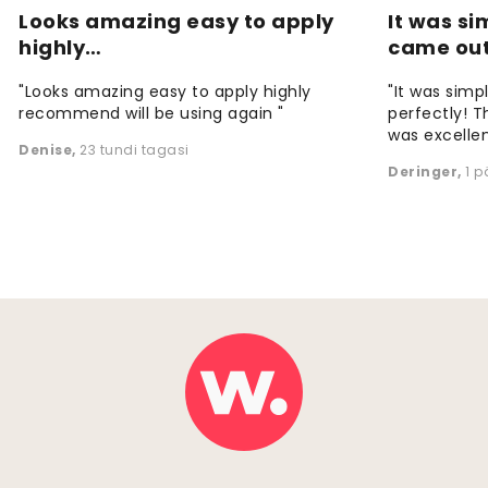
Looks amazing easy to apply
It was si
highly…
came ou
"Looks amazing easy to apply highly
"It was simp
recommend will be using again "
perfectly! T
was excellen
Denise
,
23 tundi tagasi
Deringer
,
1 