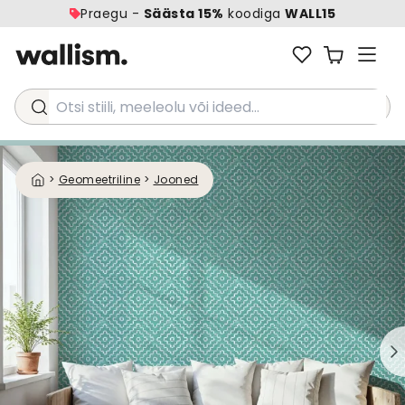
Praegu -
Säästa 15%
koodiga
WALL15
Otsi stiili, meeleolu või ideed...
>
Geomeetriline
>
Jooned