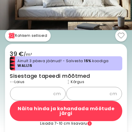
Rohkem selliseid
39 €
/
m²
Ainult 3 päeva jäänud! - Salvesta
15%
koodiga
WALL15
Sisestage tapeedi mõõtmed
Laius
Kõrgus
cm
cm
Näita hinda ja kohandada mõõtude
järgi
Lisada 7-10 cm lisavaru