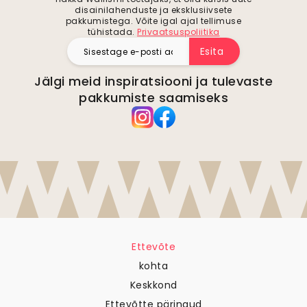
disainilahenduste ja eksklusiivsete
pakkumistega. Võite igal ajal tellimuse
tühistada.
Privaatsuspoliitika
Esita
Jälgi meid inspiratsiooni ja tulevaste
pakkumiste saamiseks
Ettevõte
kohta
Keskkond
Ettevõtte päringud