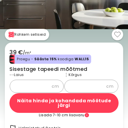
Rohkem selliseid
39 €
/
m²
Praegu -
Säästa 15%
koodiga
WALL15
Sisestage tapeedi mõõtmed
Laius
Kõrgus
cm
cm
Näita hinda ja kohandada mõõtude
järgi
Lisada 7-10 cm lisavaru