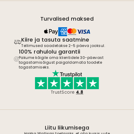
Turvalised maksed
Kiire ja tasuta saatmine
Tellimused saadetakse 2-5 päeva jooksul.
100% rahulolu garantii
Pakume kõigile oma klientidele 30-päevast
tagastamisõigust paigaldamata toodete
tagastamiseks.
TrustScore
4.8
Liitu liikumisega
Hakka Wallismi toetajaks, et olla kursis uute