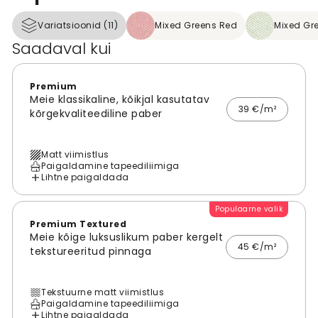
Variatsioonid (11)
Mixed Greens Red
Mixed Gre
Saadaval kui
Premium
Meie klassikaline, kõikjal kasutatav
39 €/m²
kõrgekvaliteediline paber
Matt viimistlus
Paigaldamine tapeediliimiga
Lihtne paigaldada
Populaarne valik
Premium Textured
Meie kõige luksuslikum paber kergelt
45 €/m²
tekstureeritud pinnaga
Tekstuurne matt viimistlus
Paigaldamine tapeediliimiga
Lihtne paigaldada