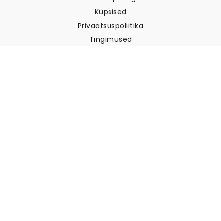
Küpsised
Privaatsuspoliitika
Tingimused
Klienditugi
Võtke meiega ühendust
Tagastused ja tagasimaksed
Laevandus
Kuidas mõõta oma seina
Kuidas riputada tapeeti
Kuidas paigaldada sekekleepuv
KKK
Tapeedi artiklid
Valige oma asukoht
Küpsiste seadete haldamine