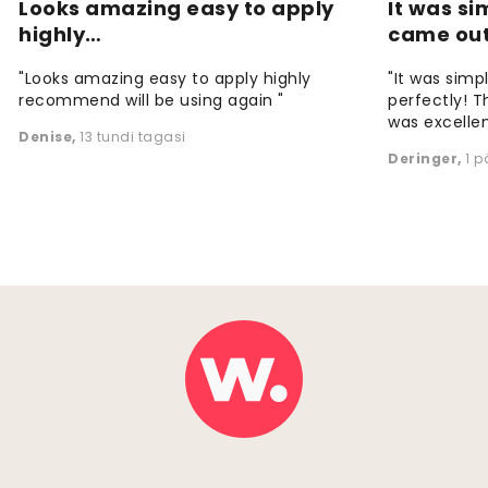
Looks amazing easy to apply
It was si
highly…
came ou
"Looks amazing easy to apply highly
"It was simp
recommend will be using again "
perfectly! T
was excellen
Denise
,
13 tundi tagasi
Deringer
,
1 