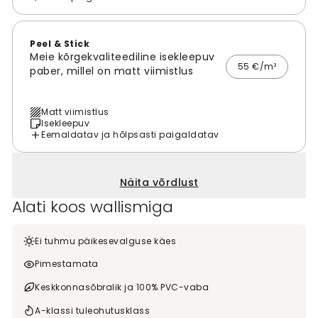
Peel & Stick
Meie kõrgekvaliteediline isekleepuv
55 €/m²
paber, millel on matt viimistlus
Matt viimistlus
Isekleepuv
Eemaldatav ja hõlpsasti paigaldatav
Näita võrdlust
Alati koos wallismiga
Ei tuhmu päikesevalguse käes
Pimestamata
Keskkonnasõbralik ja 100% PVC-vaba
A-klassi tuleohutusklass