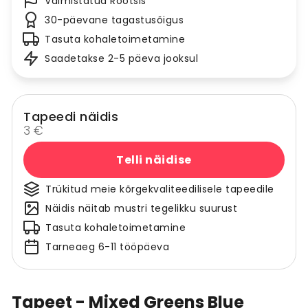
Valmistatud Rootsis
30-päevane tagastusõigus
Tasuta kohaletoimetamine
Saadetakse 2-5 päeva jooksul
Tapeedi näidis
3 €
Telli näidise
Trükitud meie kõrgekvaliteedilisele tapeedile
Näidis näitab mustri tegelikku suurust
Tasuta kohaletoimetamine
Tarneaeg 6-11 tööpäeva
Tapeet - Mixed Greens Blue