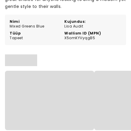
gentle style to their walls.
Nimi
Kujundus:
Mixed Greens Blue
Lisa Audit
Tüüp
Wallism ID (MPN)
Tapeet
X5omKYVyqgB5