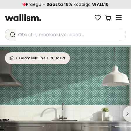
Praegu -
Säästa 15%
koodiga
WALL15
Otsi stiili, meeleolu või ideed...
>
Geomeetriline
>
Ruudud