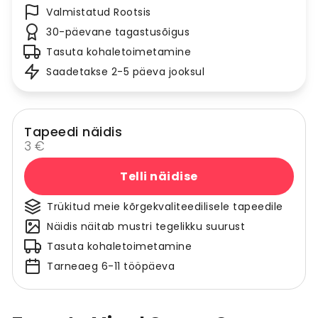
Valmistatud Rootsis
30-päevane tagastusõigus
Tasuta kohaletoimetamine
Saadetakse 2-5 päeva jooksul
Tapeedi näidis
3 €
Telli näidise
Trükitud meie kõrgekvaliteedilisele tapeedile
Näidis näitab mustri tegelikku suurust
Tasuta kohaletoimetamine
Tarneaeg 6-11 tööpäeva