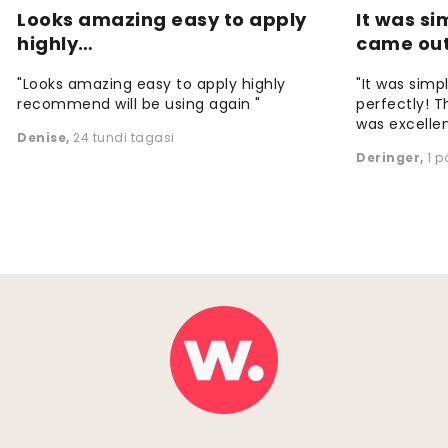
Looks amazing easy to apply
It was si
highly…
came ou
"Looks amazing easy to apply highly
"It was simp
recommend will be using again "
perfectly! T
was excellen
Denise
,
24 tundi tagasi
Deringer
,
1 