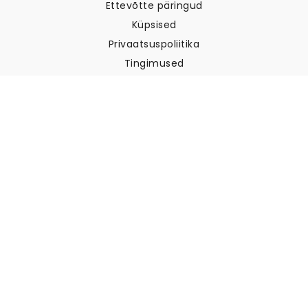
Ettevõtte päringud
Küpsised
Privaatsuspoliitika
Tingimused
Klienditugi
Võtke meiega ühendust
Tagastused ja tagasimaksed
Laevandus
Kuidas mõõta oma seina
Kuidas riputada tapeeti
Kuidas paigaldada sekekleepuv
KKK
Tapeedi artiklid
Valige oma asukoht