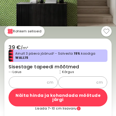
Rohkem selliseid
39 €
/
m²
Ainult 3 päeva jäänud! - Salvesta
15%
koodiga
WALL15
Sisestage tapeedi mõõtmed
Laius
Kõrgus
cm
cm
Näita hinda ja kohandada mõõtude
järgi
Lisada 7-10 cm lisavaru