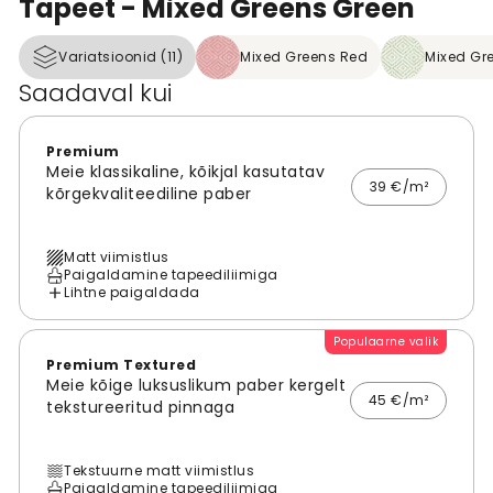
Tapeet - Mixed Greens Green
Variatsioonid (11)
Mixed Greens Red
Mixed Gre
Saadaval kui
Premium
Meie klassikaline, kõikjal kasutatav
39 €/m²
kõrgekvaliteediline paber
Matt viimistlus
Paigaldamine tapeediliimiga
Lihtne paigaldada
Populaarne valik
Premium Textured
Meie kõige luksuslikum paber kergelt
45 €/m²
tekstureeritud pinnaga
Tekstuurne matt viimistlus
Paigaldamine tapeediliimiga