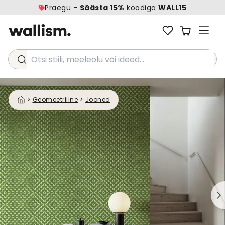
Praegu -
Säästa 15%
koodiga
WALL15
Otsi stiili, meeleolu või ideed...
>
Geomeetriline
>
Jooned