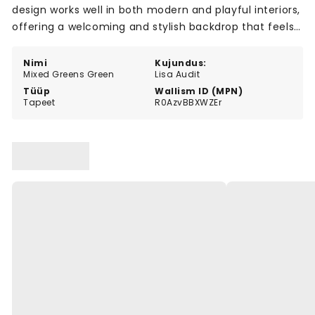
design works well in both modern and playful interiors,
offering a welcoming and stylish backdrop that feels
both natural and inviting.
Nimi
Kujundus:
Mixed Greens Green
Lisa Audit
Tüüp
Wallism ID (MPN)
Tapeet
R0AzvBBXWZEr