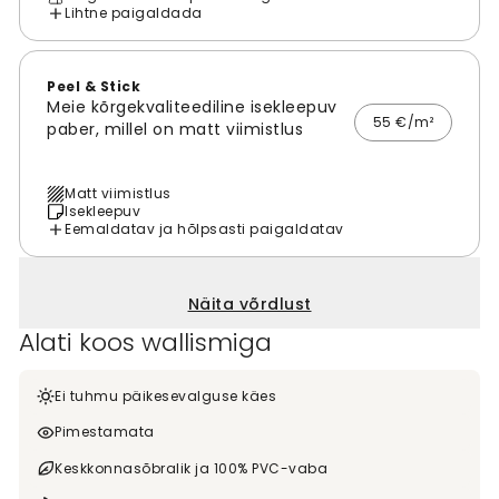
Lihtne paigaldada
Peel & Stick
Meie kõrgekvaliteediline isekleepuv
55 €/m²
paber, millel on matt viimistlus
Matt viimistlus
Isekleepuv
Eemaldatav ja hõlpsasti paigaldatav
Näita võrdlust
Alati koos wallismiga
Ei tuhmu päikesevalguse käes
Pimestamata
Keskkonnasõbralik ja 100% PVC-vaba