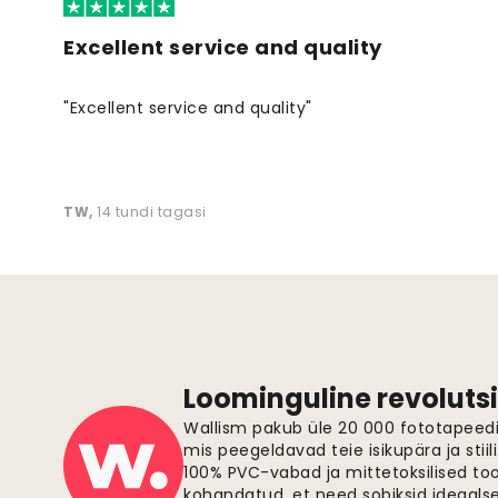
Excellent service and quality
"Excellent service and quality"
TW
,
14 tundi tagasi
Loominguline revolutsi
Wallism pakub üle 20 000 fototapeedi,
mis peegeldavad teie isikupära ja stiil
100% PVC-vabad ja mittetoksilised to
kohandatud, et need sobiksid ideaalsel