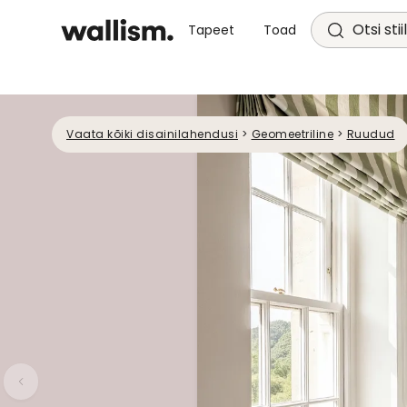
Otsi stii
Tapeet
Toad
Vaata kõiki disainilahendusi
>
Geomeetriline
>
Ruudud