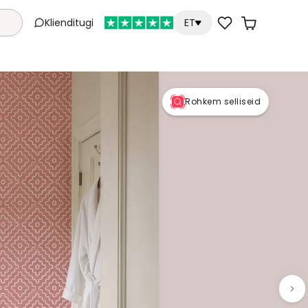
Klienditugi
ET
Rohkem selliseid