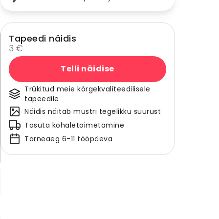
Tapeedi näidis
3 €
Telli näidise
Trükitud meie kõrgekvaliteedilisele
tapeedile
Näidis näitab mustri tegelikku suurust
Tasuta kohaletoimetamine
Tarneaeg 6-11 tööpäeva