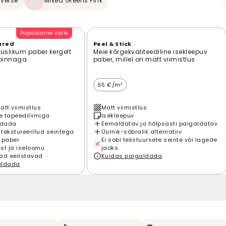
nverse
Mixed Greens Pink
Populaarne valik
ured
Peel & Stick
suslikum paber kergelt
Meie kõrgekvaliteediline isekleepuv
 pinnaga
paber, millel on matt viimistlus
55 €/m²
att viimistlus
Matt viimistlus
 tapeediliimiga
Isekleepuv
ldada
Eemaldatav ja hõlpsasti paigaldatav
 tekstureeritud seintega
Üürnik-sõbralik alternatiiv
 paber
Ei sobi tekstuursete seinte või lagede
st ja iseloomu
jaoks
ad eelistavad
Kuidas paigaldada
aldada