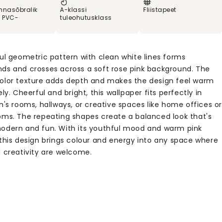
nnasõbralik
A-klassi
Fliistapeet
% PVC-
tuleohutusklass
ful geometric pattern with clean white lines forms
ds and crosses across a soft rose pink background. The
olor texture adds depth and makes the design feel warm
ely. Cheerful and bright, this wallpaper fits perfectly in
n's rooms, hallways, or creative spaces like home offices o
oms. The repeating shapes create a balanced look that's
odern and fun. With its youthful mood and warm pink
 this design brings colour and energy into any space where
d creativity are welcome.