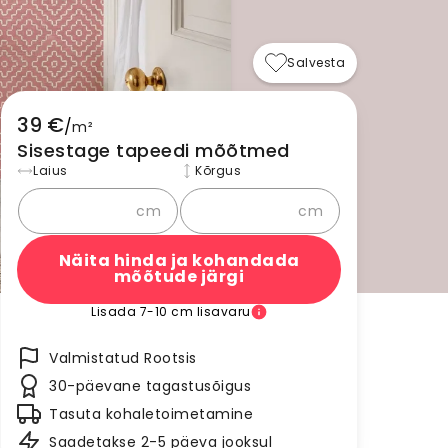
Salvesta
39 €
/
m²
Sisestage tapeedi mõõtmed
Laius
Kõrgus
cm
cm
Näita hinda ja kohandada
mõõtude järgi
Lisada 7-10 cm lisavaru
Valmistatud Rootsis
30-päevane tagastusõigus
Tasuta kohaletoimetamine
Saadetakse 2-5 päeva jooksul