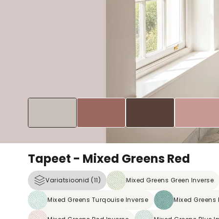
Tapeet - Mixed Greens Red
Variatsioonid (11)
Mixed Greens Green Inverse
Mixed Greens Turqouise Inverse
Mixed Greens 