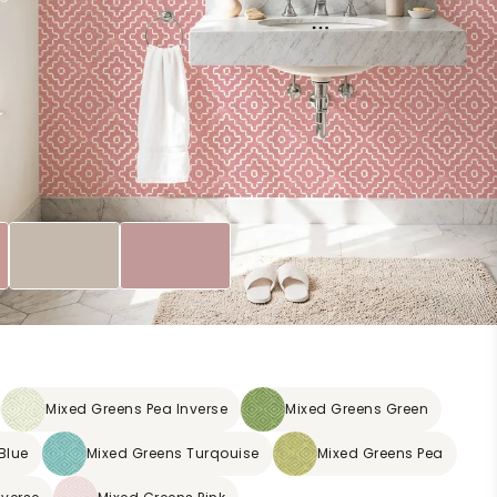
Mixed Greens Pea Inverse
Mixed Greens Green
Blue
Mixed Greens Turqouise
Mixed Greens Pea