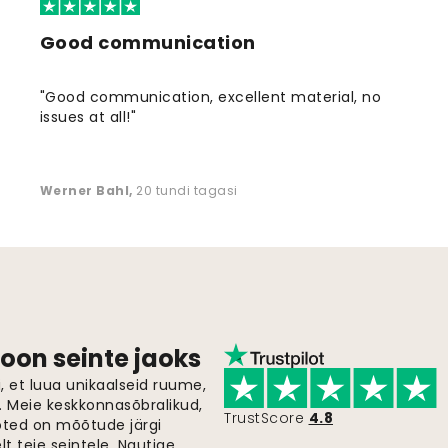
Good communication
"Good communication, excellent material, no
issues at all!"
Werner Bahl
,
20 tundi tagasi
oon seinte jaoks
 et luua unikaalseid ruume,
i. Meie keskkonnasõbralikud,
TrustScore
4.8
oted on mõõtude järgi
t teie seintele. Nautige