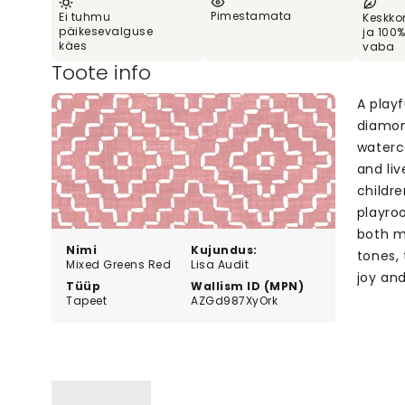
Pimestamata
Ei tuhmu
Keskko
päikesevalguse
ja 100
käes
vaba
Toote info
A play
diamon
waterc
and liv
childre
playro
both m
Nimi
Kujundus:
tones,
Mixed Greens Red
Lisa Audit
joy an
Tüüp
Wallism ID (MPN)
Tapeet
AZGd987XyOrk