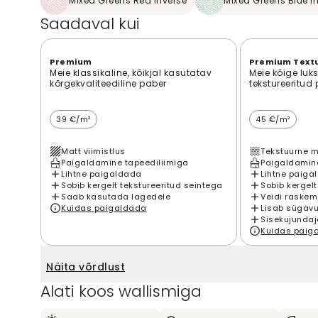
Mixed Greens Red Inverse
Mixed Greens Blue I
Saadaval kui
Premium
Premium Text
Meie klassikaline, kõikjal kasutatav
Meie kõige luk
kõrgekvaliteediline paber
tekstureeritud
39 €/m²
45 €/m²
Matt viimistlus
Tekstuurne m
Paigaldamine tapeediliimiga
Paigaldamine
Lihtne paigaldada
Lihtne paiga
Sobib kergelt tekstureeritud seintega
Sobib kergelt
Saab kasutada lagedele
Veidi raskem
Kuidas paigaldada
Lisab sügavu
Sisekujundaj
Kuidas paig
Näita võrdlust
Alati koos wallismiga