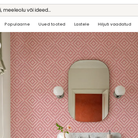
li, meeleolu või ideed...
Populaarne
Uued tooted
Lastele
Hiljuti vaadatud