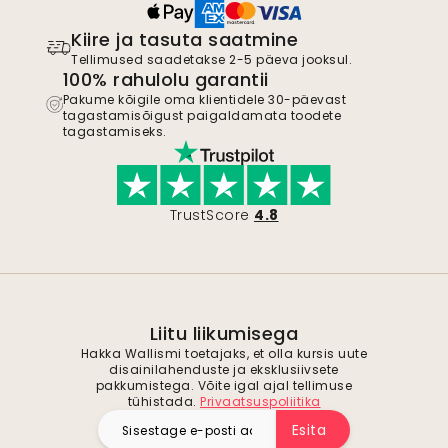
Kiire ja tasuta saatmine
Tellimused saadetakse 2-5 päeva jooksul.
100% rahulolu garantii
Pakume kõigile oma klientidele 30-päevast
tagastamisõigust paigaldamata toodete
tagastamiseks.
TrustScore
4.8
Liitu liikumisega
Hakka Wallismi toetajaks, et olla kursis uute
disainilahenduste ja eksklusiivsete
pakkumistega. Võite igal ajal tellimuse
tühistada.
Privaatsuspoliitika
Esita