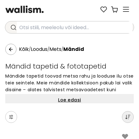
Otsi stiili, meeleolu või ideed...
Kõik
Loodus
Mets
Mändid
/
/
/
Mändid tapetid & fototapetid
Mändide tapetid toovad metsa rahu ja looduse ilu otse
teie seintele. Meie mändide kollektsioon pakub lai valik
disaine – alates talvistest metsavaadetest kuni
suviste mändipuudeni. Tapetid sobivad kõikidesse
Loe edasi
kodudesse ja ruumidesse, luues rahuliku ja
looduslähedase atmosfääri. Iga disain on valmistatud
kvaliteetsest materjalist ja tehtud teie seinte
mõõtude järgi. Valige oma lemmik mändimotiiv ja
muutke oma ruum ainulaadseks. Lihtne tellida, lihtne
paigaldada.