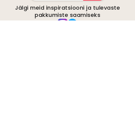
Jälgi meid inspiratsiooni ja tulevaste
pakkumiste saamiseks
Ettevõte
kohta
Keskkond
Ettevõtte päringud
Küpsised
Privaatsuspoliitika
Tingimused