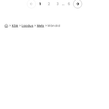
1
2
3
...
6
>
Kõik
>
Loodus
>
Mets
>
Mändid