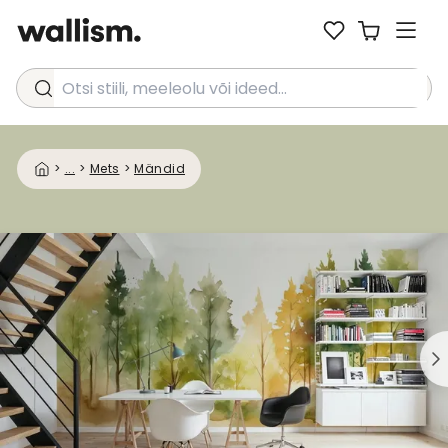
Otsi stiili, meeleolu või ideed...
>
...
>
Mets
>
Mändid