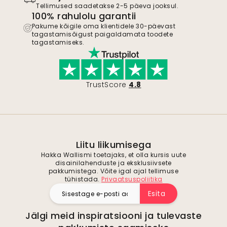
Tellimused saadetakse 2-5 päeva jooksul.
100% rahulolu garantii
Pakume kõigile oma klientidele 30-päevast
tagastamisõigust paigaldamata toodete
tagastamiseks.
TrustScore
4.8
Liitu liikumisega
Hakka Wallismi toetajaks, et olla kursis uute
disainilahenduste ja eksklusiivsete
pakkumistega. Võite igal ajal tellimuse
tühistada.
Privaatsuspoliitika
Esita
Jälgi meid inspiratsiooni ja tulevaste