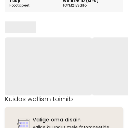
Tüüp
Wallism ID (MPN)
Fototapeet
1OYM21E3dllo
Kuidas wallism toimib
Valige oma disain
Valige kujundus meie fototapeetide