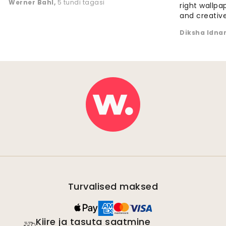
Werner Bahl
,
5 tundi tagasi
right wallp
and creative
Diksha Idna
Turvalised maksed
Kiire ja tasuta saatmine