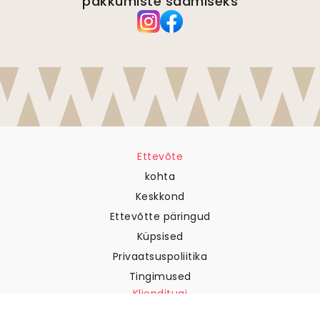
pakkumiste saamiseks
Ettevõte
kohta
Keskkond
Ettevõtte päringud
Küpsised
Privaatsuspoliitika
Tingimused
Klienditugi
Võtke meiega ühendust