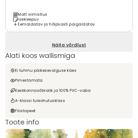
Matt viimistlus
Isekleepuv
Eemaldatav ja hõlpsasti paigaldatav
Näita võrdlust
Alati koos wallismiga
Ei tuhmu päikesevalguse käes
Pimestamata
Keskkonnasõbralik ja 100% PVC-vaba
A-klassi tuleohutusklass
Fliistapeet
Toote info