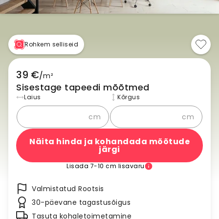
Rohkem selliseid
39 €
/
m²
Sisestage tapeedi mõõtmed
Laius
Kõrgus
cm
cm
Näita hinda ja kohandada mõõtude
järgi
Lisada 7-10 cm lisavaru
Valmistatud Rootsis
30-päevane tagastusõigus
Tasuta kohaletoimetamine