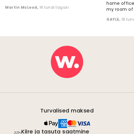
home office
Martin McLeod
,
16 tundi tagasi
my room of d
GAYLE
,
18 tun
Turvalised maksed
Kiire ja tasuta saatmine