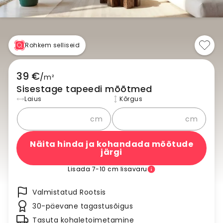
Rohkem selliseid
39 €
/
m²
Sisestage tapeedi mõõtmed
Laius
Kõrgus
cm
cm
Näita hinda ja kohandada mõõtude
järgi
Lisada 7-10 cm lisavaru
Valmistatud Rootsis
30-päevane tagastusõigus
Tasuta kohaletoimetamine