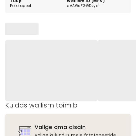
Tüüp
Wallism ID (MPN)
Fototapeet
aAAGeZGGDzyd
Kuidas wallism toimib
Valige oma disain
Valige kujundus meie fototapeetide