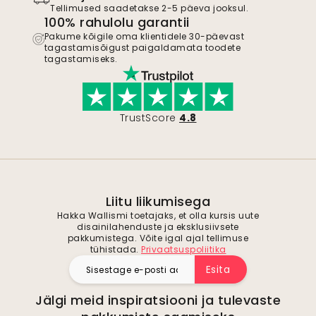
Tellimused saadetakse 2-5 päeva jooksul.
100% rahulolu garantii
Pakume kõigile oma klientidele 30-päevast
tagastamisõigust paigaldamata toodete
tagastamiseks.
TrustScore
4.8
Liitu liikumisega
Hakka Wallismi toetajaks, et olla kursis uute
disainilahenduste ja eksklusiivsete
pakkumistega. Võite igal ajal tellimuse
tühistada.
Privaatsuspoliitika
Esita
Jälgi meid inspiratsiooni ja tulevaste