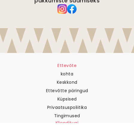
pakkumiste saamiseks
Ettevõte
kohta
Keskkond
Ettevõtte päringud
Küpsised
Privaatsuspoliitika
Tingimused
Klienditugi
Võtke meiega ühendust