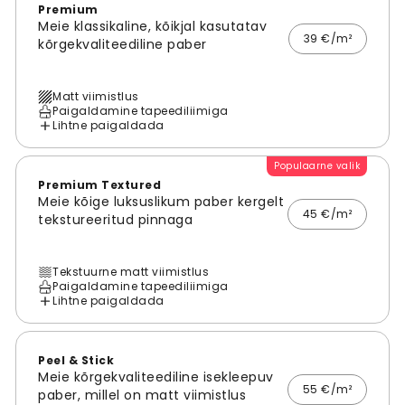
Premium
Meie klassikaline, kõikjal kasutatav
39 €/m²
kõrgekvaliteediline paber
Matt viimistlus
Paigaldamine tapeediliimiga
Lihtne paigaldada
Populaarne valik
Premium Textured
Meie kõige luksuslikum paber kergelt
45 €/m²
tekstureeritud pinnaga
Tekstuurne matt viimistlus
Paigaldamine tapeediliimiga
Lihtne paigaldada
Peel & Stick
Meie kõrgekvaliteediline isekleepuv
55 €/m²
paber, millel on matt viimistlus