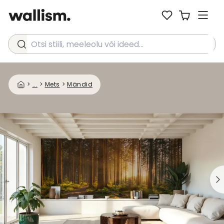
Otsi stiili, meeleolu või ideed...
>
...
>
Mets
>
Mändid