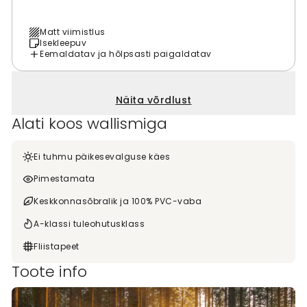
Matt viimistlus
Isekleepuv
Eemaldatav ja hõlpsasti paigaldatav
Näita võrdlust
Alati koos wallismiga
Ei tuhmu päikesevalguse käes
Pimestamata
Keskkonnasõbralik ja 100% PVC-vaba
A-klassi tuleohutusklass
Fliistapeet
Toote info