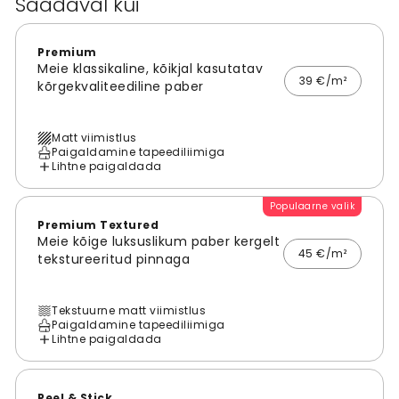
Saadaval kui
Premium
Meie klassikaline, kõikjal kasutatav
39 €/m²
kõrgekvaliteediline paber
Matt viimistlus
Paigaldamine tapeediliimiga
Lihtne paigaldada
Populaarne valik
Premium Textured
Meie kõige luksuslikum paber kergelt
45 €/m²
tekstureeritud pinnaga
Tekstuurne matt viimistlus
Paigaldamine tapeediliimiga
Lihtne paigaldada
Peel & Stick