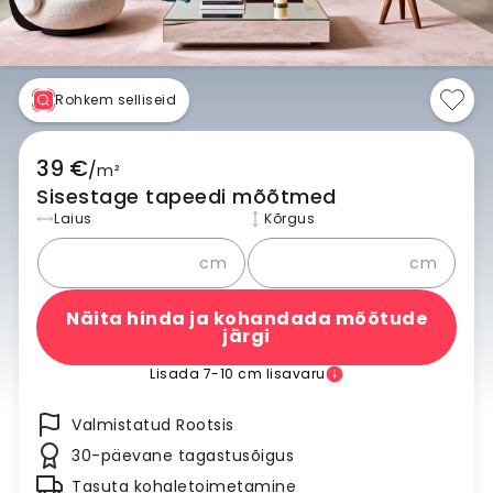
Rohkem selliseid
39 €
/
m²
Sisestage tapeedi mõõtmed
Laius
Kõrgus
cm
cm
Näita hinda ja kohandada mõõtude
järgi
Lisada 7-10 cm lisavaru
Valmistatud Rootsis
30-päevane tagastusõigus
Tasuta kohaletoimetamine