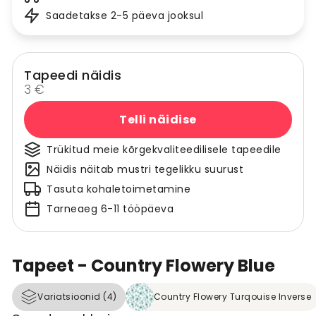
Saadetakse 2-5 päeva jooksul
Tapeedi näidis
3 €
Telli näidise
Trükitud meie kõrgekvaliteedilisele tapeedile
Näidis näitab mustri tegelikku suurust
Tasuta kohaletoimetamine
Tarneaeg 6-11 tööpäeva
Tapeet - Country Flowery Blue
Variatsioonid (4)
Country Flowery Turqouise Inverse