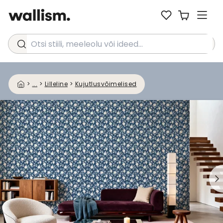
Otsi stiili, meeleolu või ideed...
>
...
>
Lilleline
>
Kujutlusvõimelised