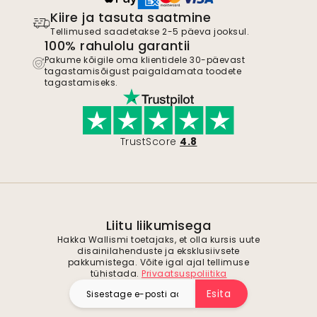
Kiire ja tasuta saatmine
Tellimused saadetakse 2-5 päeva jooksul.
100% rahulolu garantii
Pakume kõigile oma klientidele 30-päevast
tagastamisõigust paigaldamata toodete
tagastamiseks.
TrustScore
4.8
Liitu liikumisega
Hakka Wallismi toetajaks, et olla kursis uute
disainilahenduste ja eksklusiivsete
pakkumistega. Võite igal ajal tellimuse
tühistada.
Privaatsuspoliitika
Esita