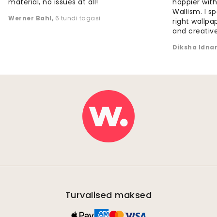
material, no issues at all!"
happier wit
Wallism. I s
Werner Bahl
,
6 tundi tagasi
right wallp
and creative
Diksha Idna
Turvalised maksed