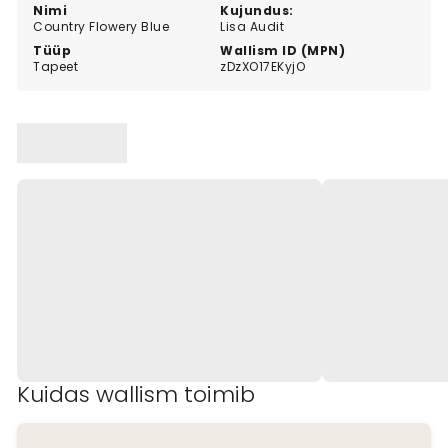
Nimi
Kujundus:
Country Flowery Blue
Lisa Audit
Tüüp
Wallism ID (MPN)
Tapeet
zDzXO17EKyjO
Kuidas wallism toimib