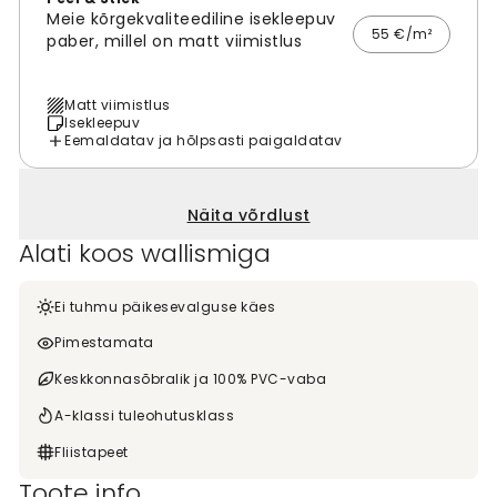
Meie kõrgekvaliteediline isekleepuv
55 €/m²
paber, millel on matt viimistlus
Matt viimistlus
Isekleepuv
Eemaldatav ja hõlpsasti paigaldatav
Näita võrdlust
Alati koos wallismiga
Ei tuhmu päikesevalguse käes
Pimestamata
Keskkonnasõbralik ja 100% PVC-vaba
A-klassi tuleohutusklass
Fliistapeet
Toote info