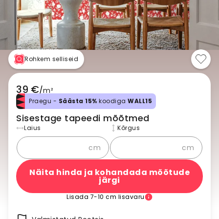
Rohkem selliseid
39 €
/
m²
Praegu -
Säästa 15%
koodiga
WALL15
Sisestage tapeedi mõõtmed
Laius
Kõrgus
cm
cm
Näita hinda ja kohandada mõõtude
järgi
Lisada 7-10 cm lisavaru