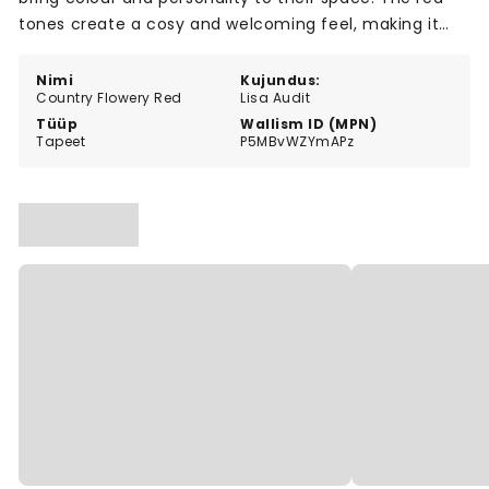
tones create a cosy and welcoming feel, making it
easy to match with both rustic and modern décor.
Nimi
Kujundus:
Country Flowery Red
Lisa Audit
Tüüp
Wallism ID (MPN)
Tapeet
P5MBvWZYmAPz