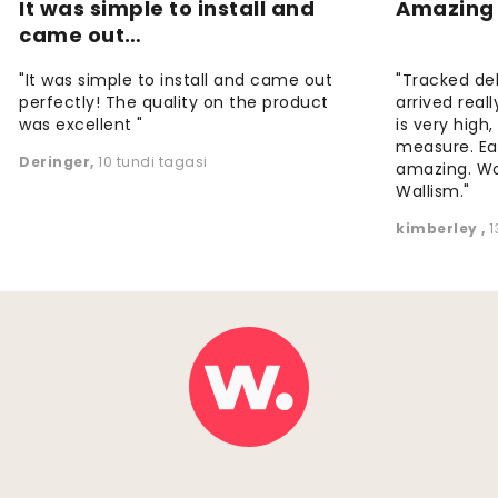
It was simple to install and
Amazing 
came out…
"It was simple to install and came out
"Tracked de
perfectly! The quality on the product
arrived reall
was excellent "
is very high
measure. Eas
Deringer
,
10 tundi tagasi
amazing. W
Wallism."
kimberley
,
1