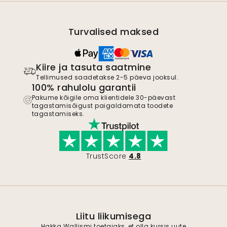
Turvalised maksed
Kiire ja tasuta saatmine
Tellimused saadetakse 2-5 päeva jooksul.
100% rahulolu garantii
Pakume kõigile oma klientidele 30-päevast
tagastamisõigust paigaldamata toodete
tagastamiseks.
TrustScore
4.8
Liitu liikumisega
Hakka Wallismi toetajaks, et olla kursis uute