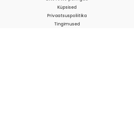
Küpsised
Privaatsuspoliitika
Tingimused
Klienditugi
Võtke meiega ühendust
Tagastused ja tagasimaksed
Laevandus
Kuidas mõõta oma seina
Kuidas riputada tapeeti
Kuidas paigaldada sekekleepuv
KKK
Tapeedi artiklid
Valige oma asukoht
Küpsiste seadete haldamine