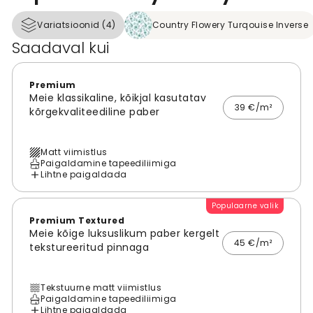
Variatsioonid (4)
Country Flowery Turqouise Inverse
Saadaval kui
Premium
Meie klassikaline, kõikjal kasutatav
39 €/m²
kõrgekvaliteediline paber
Matt viimistlus
Paigaldamine tapeediliimiga
Lihtne paigaldada
Populaarne valik
Premium Textured
Meie kõige luksuslikum paber kergelt
45 €/m²
tekstureeritud pinnaga
Tekstuurne matt viimistlus
Paigaldamine tapeediliimiga
Lihtne paigaldada