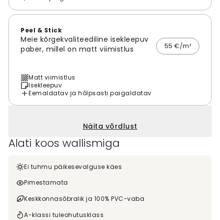
Peel & Stick
Meie kõrgekvaliteediline isekleepuv
55 €/m²
paber, millel on matt viimistlus
Matt viimistlus
Isekleepuv
Eemaldatav ja hõlpsasti paigaldatav
Näita võrdlust
Alati koos wallismiga
Ei tuhmu päikesevalguse käes
Pimestamata
Keskkonnasõbralik ja 100% PVC-vaba
A-klassi tuleohutusklass