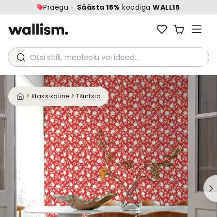
Praegu -
Säästa 15%
koodiga
WALL15
Otsi stiili, meeleolu või ideed...
>
Klassikaline
>
Tšintsid