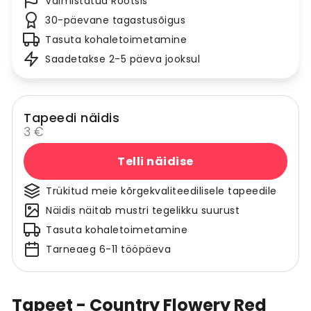
Valmistatud Rootsis
30-päevane tagastusõigus
Tasuta kohaletoimetamine
Saadetakse 2-5 päeva jooksul
Tapeedi näidis
3 €
Telli näidise
Trükitud meie kõrgekvaliteedilisele tapeedile
Näidis näitab mustri tegelikku suurust
Tasuta kohaletoimetamine
Tarneaeg 6-11 tööpäeva
Tapeet - Country Flowery Red