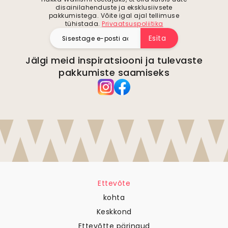
disainilahenduste ja eksklusiivsete
pakkumistega. Võite igal ajal tellimuse
tühistada.
Privaatsuspoliitika
Esita
Jälgi meid inspiratsiooni ja tulevaste
pakkumiste saamiseks
Ettevõte
kohta
Keskkond
Ettevõtte päringud