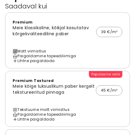
Saadaval kui
Premium
Meie klassikaline, kõikjal kasutatav
39 €/m²
kõrgekvaliteediline paber
Matt viimistlus
Paigaldamine tapeediliimiga
Lihtne paigaldada
Populaarne valik
Premium Textured
Meie kõige luksuslikum paber kergelt
45 €/m²
tekstureeritud pinnaga
Tekstuurne matt viimistlus
Paigaldamine tapeediliimiga
Lihtne paigaldada