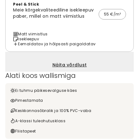
Peel & Stick
Meie kõrgekvaliteediline isekleepuv
55 €/m²
paber, millel on matt viimistlus
Matt viimistlus
Isekleepuv
Eemaldatav ja hõlpsasti paigaldatav
Näita võrdlust
Alati koos wallismiga
Ei tuhmu päikesevalguse käes
Pimestamata
Keskkonnasõbralik ja 100% PVC-vaba
A-klassi tuleohutusklass
Fliistapeet