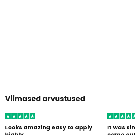
Viimased arvustused
Looks amazing easy to apply
It was si
highly…
came ou