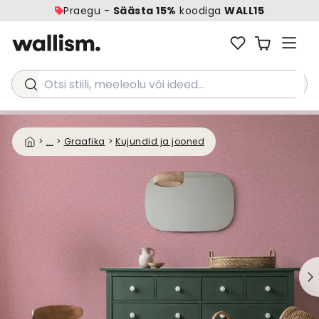
Praegu -
Säästa 15%
koodiga
WALL15
Otsi stiili, meeleolu või ideed...
>
...
>
Graafika
>
Kujundid ja jooned