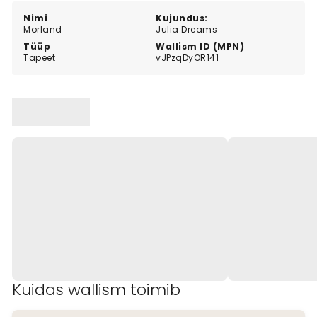
modern design.
Nimi
Kujundus:
Morland
Julia Dreams
Tüüp
Wallism ID (MPN)
Tapeet
vJPzqDyOR141
Kuidas wallism toimib