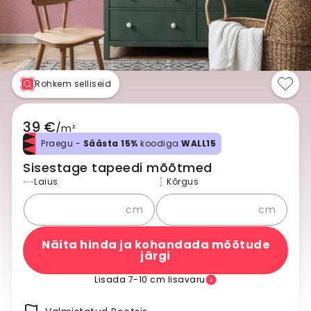
Rohkem selliseid
39 €
/
m²
Praegu -
Säästa 15%
koodiga
WALL15
Sisestage tapeedi mõõtmed
Laius
Kõrgus
cm
cm
Näita hinda ja kohandada mõõtude
järgi
Lisada 7-10 cm lisavaru