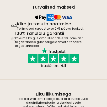
Turvalised maksed
Kiire ja tasuta saatmine
Tellimused saadetakse 2-5 päeva jooksul.
100% rahulolu garantii
Pakume kõigile oma klientidele 30-päevast
tagastamisõigust paigaldamata toodete
tagastamiseks.
TrustScore
4.8
Liitu liikumisega
Hakka Wallismi toetajaks, et olla kursis uute
disainilahenduste ja eksklusiivsete
pakkumistega. Võite igal ajal tellimuse