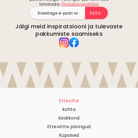
tühistada.
Privaatsuspoliitika
Esita
Jälgi meid inspiratsiooni ja tulevaste
pakkumiste saamiseks
Ettevõte
kohta
Keskkond
Ettevõtte päringud
Küpsised