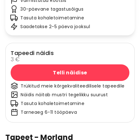
Valmistatud Rootsis
30-päevane tagastusõigus
Tasuta kohaletoimetamine
Saadetakse 2-5 päeva jooksul
Tapeedi näidis
3 €
Telli näidise
Trükitud meie kõrgekvaliteedilisele tapeedile
Näidis näitab mustri tegelikku suurust
Tasuta kohaletoimetamine
Tarneaeg 6-11 tööpäeva
Tapeet - Morland