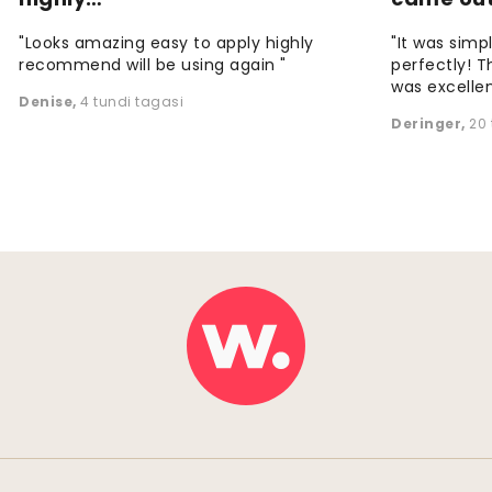
"Looks amazing easy to apply highly
"It was simp
recommend will be using again "
perfectly! T
was excellen
Denise
,
4 tundi tagasi
Deringer
,
20 