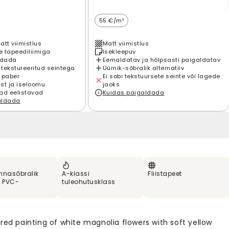
55 €/m²
att viimistlus
Matt viimistlus
 tapeediliimiga
Isekleepuv
ldada
Eemaldatav ja hõlpsasti paigaldatav
 tekstureeritud seintega
Üürnik-sõbralik alternatiiv
 paber
Ei sobi tekstuursete seinte või lagede
st ja iseloomu
jaoks
ad eelistavad
Kuidas paigaldada
aldada
nnasõbralik
A-klassi
Fliistapeet
% PVC-
tuleohutusklass
red painting of white magnolia flowers with soft yellow