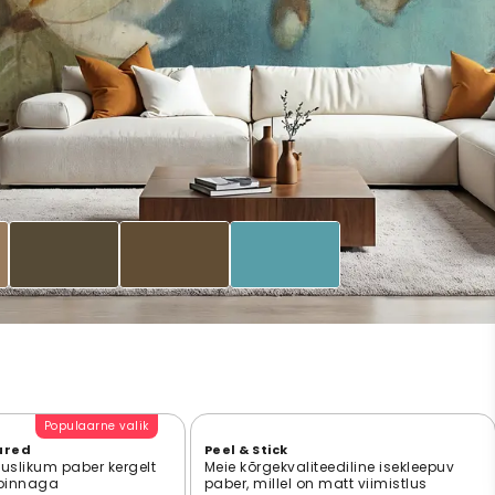
Populaarne valik
ured
Peel & Stick
suslikum paber kergelt
Meie kõrgekvaliteediline isekleepuv
 pinnaga
paber, millel on matt viimistlus