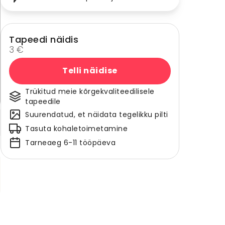
Tapeedi näidis
3 €
Telli näidise
Trükitud meie kõrgekvaliteedilisele
tapeedile
Suurendatud, et näidata tegelikku pilti
Tasuta kohaletoimetamine
Tarneaeg 6-11 tööpäeva