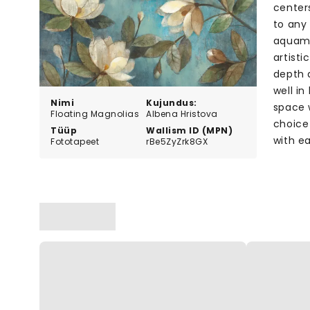
center
to any
aquama
artist
depth 
well i
Nimi
Kujundus:
space w
Floating Magnolias
Albena Hristova
choice 
Tüüp
Wallism ID (MPN)
with e
Fototapeet
rBe5ZyZrk8GX