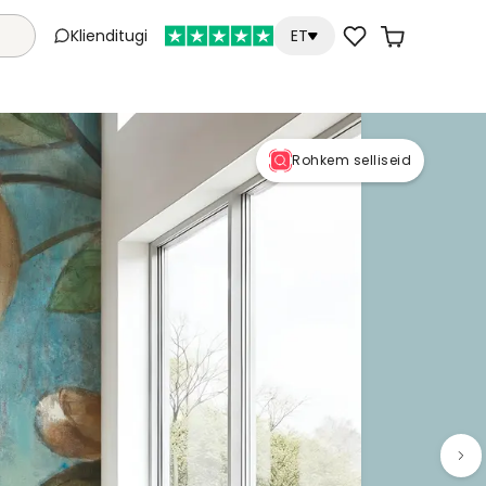
Klienditugi
ET
Rohkem selliseid