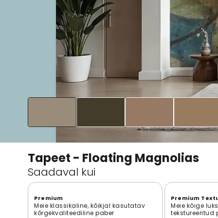
Tapeet - Floating Magnolias
Saadaval kui
Premium
Premium Text
Meie klassikaline, kõikjal kasutatav
Meie kõige luk
kõrgekvaliteediline paber
tekstureeritud