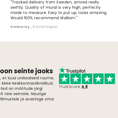
"Tracked delivery from Sweden, arrived really
swiftly. Quality of mural is very high, perfectly
made to measure. Easy to put up, looks amazing.
Would 100% recommend Wallism."
kimberley
,
8 tundi tagasi
oon seinte jaoks
 et luua unikaalseid ruume,
i. Meie keskkonnasõbralikud,
TrustScore
4.8
oted on mõõtude järgi
t teie seintele. Nautige
ellimustele ja avastage oma