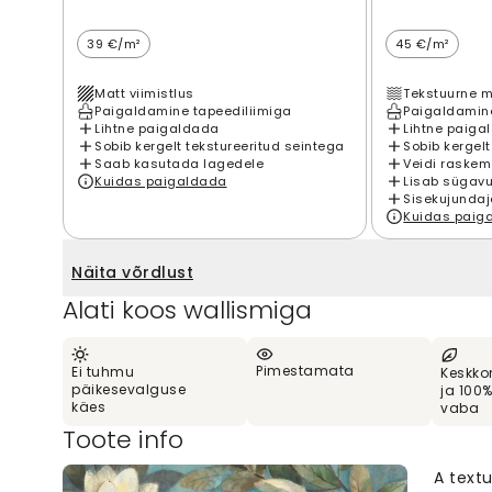
39 €/m²
45 €/m²
Matt viimistlus
Tekstuurne m
Paigaldamine tapeediliimiga
Paigaldamine
Lihtne paigaldada
Lihtne paiga
Sobib kergelt tekstureeritud seintega
Sobib kergelt
Saab kasutada lagedele
Veidi raskem
Kuidas paigaldada
Lisab sügavu
Sisekujundaj
Kuidas paig
Näita võrdlust
Alati koos wallismiga
Pimestamata
Ei tuhmu
Keskko
päikesevalguse
ja 100
käes
vaba
Toote info
A textu