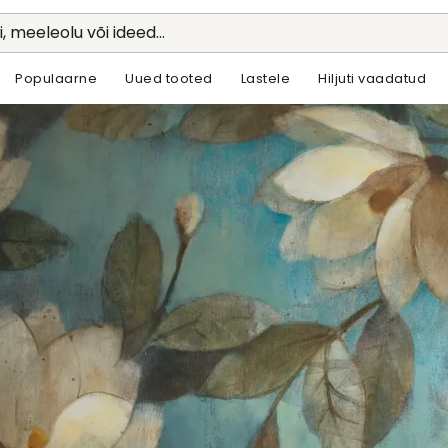
li, meeleolu või ideed...
Populaarne
Uued tooted
Lastele
Hiljuti vaadatud