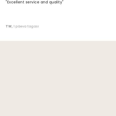
"Excellent service and quality"
TW
,
1 päeva tagasi