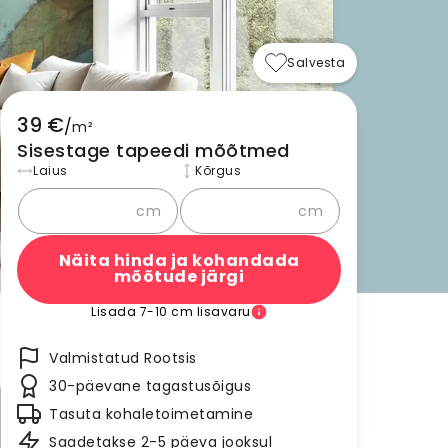
Salvesta
39 €
/
m²
Sisestage tapeedi mõõtmed
Laius
Kõrgus
cm
cm
Näita hinda ja kohandada
mõõtude järgi
Lisada 7-10 cm lisavaru
Valmistatud Rootsis
30-päevane tagastusõigus
Tasuta kohaletoimetamine
Saadetakse 2-5 päeva jooksul