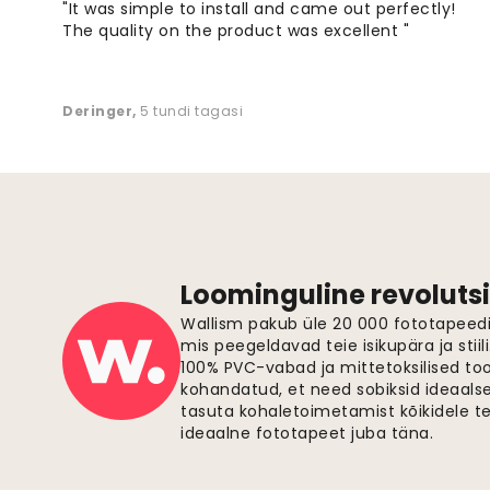
"It was simple to install and came out perfectly!
The quality on the product was excellent "
Deringer
,
5 tundi tagasi
Loominguline revolutsi
Wallism pakub üle 20 000 fototapeedi,
mis peegeldavad teie isikupära ja stiil
100% PVC-vabad ja mittetoksilised to
kohandatud, et need sobiksid ideaalsel
tasuta kohaletoimetamist kõikidele t
ideaalne fototapeet juba täna.