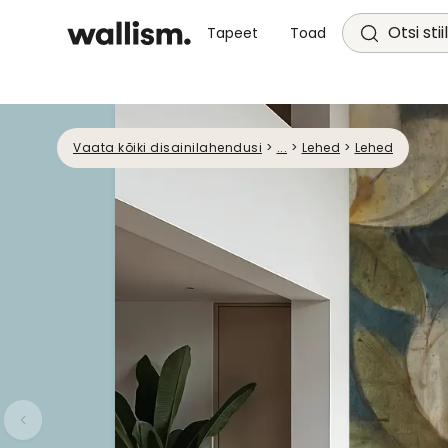
Otsi stii
Tapeet
Toad
Vaata kõiki disainilahendusi
>
...
>
Lehed
>
Lehed