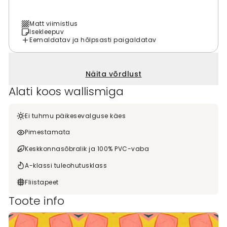
Matt viimistlus
Isekleepuv
Eemaldatav ja hõlpsasti paigaldatav
Näita võrdlust
Alati koos wallismiga
Ei tuhmu päikesevalguse käes
Pimestamata
Keskkonnasõbralik ja 100% PVC-vaba
A-klassi tuleohutusklass
Fliistapeet
Toote info