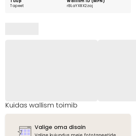
Tüüp
Wallism ID (MPN)
Tapeet
rBLaYX8X2zaj
Kuidas wallism toimib
Valige oma disain
Valige kujundus meie fototapeetide