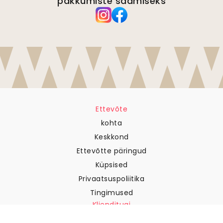
pakkumiste saamiseks
Ettevõte
kohta
Keskkond
Ettevõtte päringud
Küpsised
Privaatsuspoliitika
Tingimused
Klienditugi
Võtke meiega ühendust