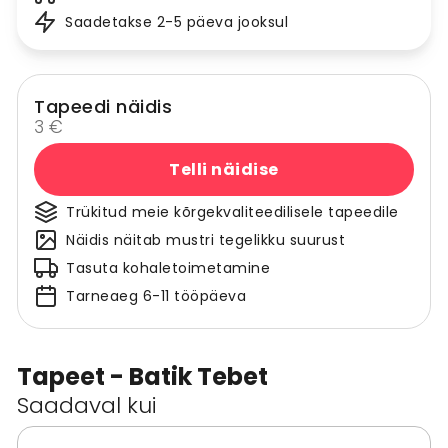
Saadetakse 2-5 päeva jooksul
Tapeedi näidis
3 €
Telli näidise
Trükitud meie kõrgekvaliteedilisele tapeedile
Näidis näitab mustri tegelikku suurust
Tasuta kohaletoimetamine
Tarneaeg 6-11 tööpäeva
Tapeet - Batik Tebet
Saadaval kui