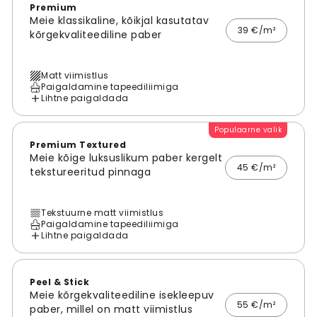
Premium
Meie klassikaline, kõikjal kasutatav
39 €/m²
kõrgekvaliteediline paber
Matt viimistlus
Paigaldamine tapeediliimiga
Lihtne paigaldada
Populaarne valik
Premium Textured
Meie kõige luksuslikum paber kergelt
45 €/m²
tekstureeritud pinnaga
Tekstuurne matt viimistlus
Paigaldamine tapeediliimiga
Lihtne paigaldada
Peel & Stick
Meie kõrgekvaliteediline isekleepuv
55 €/m²
paber, millel on matt viimistlus