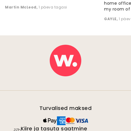
home office
Martin McLeod
,
1 päeva tagasi
my room of d
GAYLE
,
1 päev
Turvalised maksed
Kiire ja tasuta saatmine