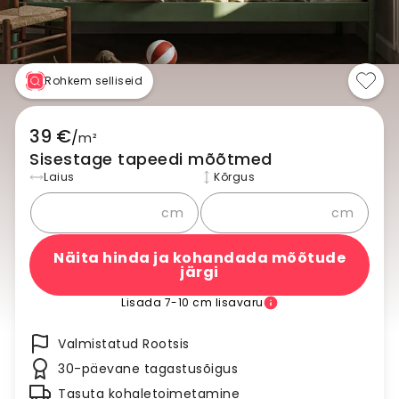
Rohkem selliseid
39 €
/
m²
Sisestage tapeedi mõõtmed
Laius
Kõrgus
cm
cm
Näita hinda ja kohandada mõõtude
järgi
Lisada 7-10 cm lisavaru
Valmistatud Rootsis
30-päevane tagastusõigus
Tasuta kohaletoimetamine