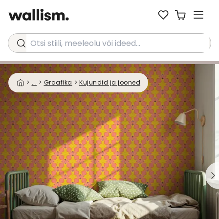
Otsi stiili, meeleolu või ideed...
>
...
>
Graafika
>
Kujundid ja jooned