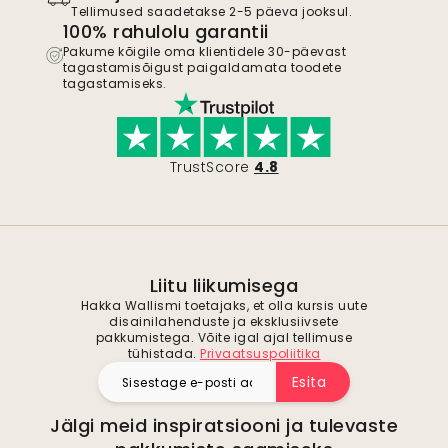
Tellimused saadetakse 2-5 päeva jooksul.
100% rahulolu garantii
Pakume kõigile oma klientidele 30-päevast
tagastamisõigust paigaldamata toodete
tagastamiseks.
TrustScore
4.8
Liitu liikumisega
Hakka Wallismi toetajaks, et olla kursis uute
disainilahenduste ja eksklusiivsete
pakkumistega. Võite igal ajal tellimuse
tühistada.
Privaatsuspoliitika
Esita
Jälgi meid inspiratsiooni ja tulevaste