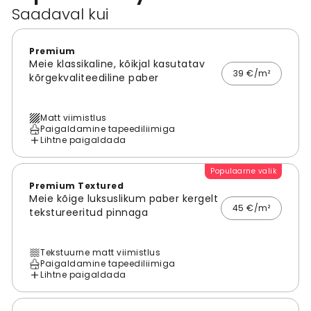
Saadaval kui
Premium
Meie klassikaline, kõikjal kasutatav
39 €/m²
kõrgekvaliteediline paber
Matt viimistlus
Paigaldamine tapeediliimiga
Lihtne paigaldada
Populaarne valik
Premium Textured
Meie kõige luksuslikum paber kergelt
45 €/m²
tekstureeritud pinnaga
Tekstuurne matt viimistlus
Paigaldamine tapeediliimiga
Lihtne paigaldada