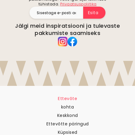
tühistada.
Privaatsuspoliitika
Esita
Jälgi meid inspiratsiooni ja tulevaste
pakkumiste saamiseks
Ettevõte
kohta
Keskkond
Ettevõtte päringud
Küpsised