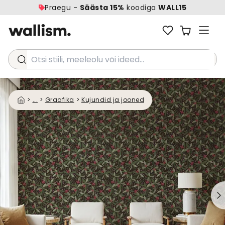
Praegu -
Säästa 15%
koodiga
WALL15
Otsi stiili, meeleolu või ideed...
>
...
>
Graafika
>
Kujundid ja jooned