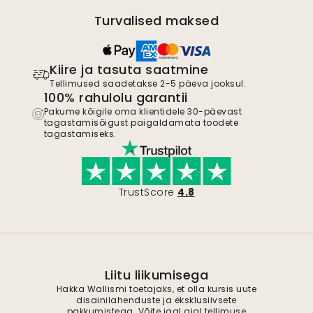
Turvalised maksed
Kiire ja tasuta saatmine
Tellimused saadetakse 2-5 päeva jooksul.
100% rahulolu garantii
Pakume kõigile oma klientidele 30-päevast
tagastamisõigust paigaldamata toodete
tagastamiseks.
TrustScore
4.8
Liitu liikumisega
Hakka Wallismi toetajaks, et olla kursis uute
disainilahenduste ja eksklusiivsete
pakkumistega. Võite igal ajal tellimuse