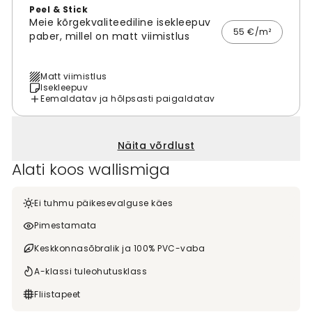
Peel & Stick
Meie kõrgekvaliteediline isekleepuv
55 €/m²
paber, millel on matt viimistlus
Matt viimistlus
Isekleepuv
Eemaldatav ja hõlpsasti paigaldatav
Näita võrdlust
Alati koos wallismiga
Ei tuhmu päikesevalguse käes
Pimestamata
Keskkonnasõbralik ja 100% PVC-vaba
A-klassi tuleohutusklass
Fliistapeet