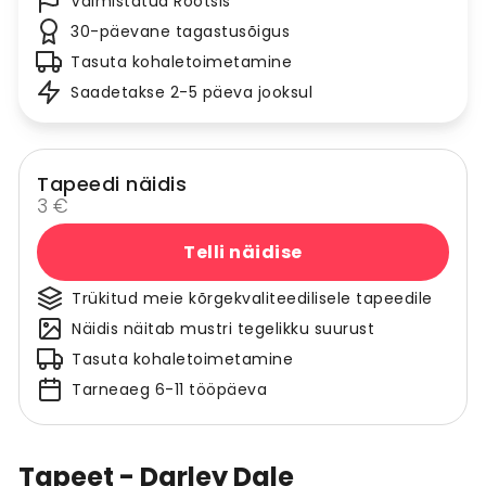
Valmistatud Rootsis
30-päevane tagastusõigus
Tasuta kohaletoimetamine
Saadetakse 2-5 päeva jooksul
Tapeedi näidis
3 €
Telli näidise
Trükitud meie kõrgekvaliteedilisele tapeedile
Näidis näitab mustri tegelikku suurust
Tasuta kohaletoimetamine
Tarneaeg 6-11 tööpäeva
Tapeet - Darley Dale