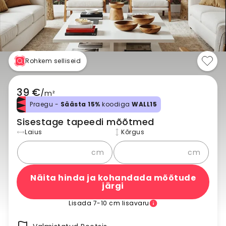
Rohkem selliseid
39 €
/
m²
Praegu -
Säästa 15%
koodiga
WALL15
Sisestage tapeedi mõõtmed
Laius
Kõrgus
cm
cm
Näita hinda ja kohandada mõõtude
järgi
Lisada 7-10 cm lisavaru