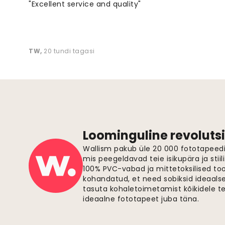
"Excellent service and quality"
TW
,
20 tundi tagasi
Loominguline revolutsi
Wallism pakub üle 20 000 fototapeedi,
mis peegeldavad teie isikupära ja stiil
100% PVC-vabad ja mittetoksilised to
kohandatud, et need sobiksid ideaalsel
tasuta kohaletoimetamist kõikidele t
ideaalne fototapeet juba täna.