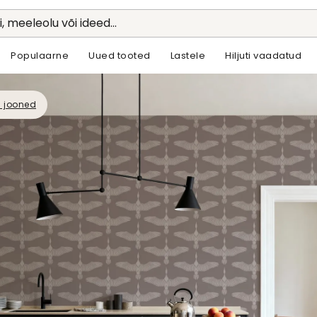
li, meeleolu või ideed...
Populaarne
Uued tooted
Lastele
Hiljuti vaadatud
a jooned