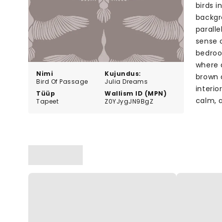
birds i
backgr
paralle
sense o
bedroo
where 
Nimi
Kujundus:
brown 
Bird Of Passage
Julia Dreams
interio
Tüüp
Wallism ID (MPN)
calm, a
Tapeet
Z0YJygJN9BgZ