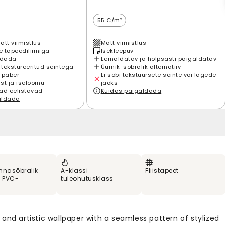
55 €/m²
att viimistlus
Matt viimistlus
 tapeediliimiga
Isekleepuv
ldada
Eemaldatav ja hõlpsasti paigaldatav
 tekstureeritud seintega
Üürnik-sõbralik alternatiiv
 paber
Ei sobi tekstuursete seinte või lagede
st ja iseloomu
jaoks
ad eelistavad
Kuidas paigaldada
aldada
nnasõbralik
A-klassi
Fliistapeet
% PVC-
tuleohutusklass
and artistic wallpaper with a seamless pattern of stylized