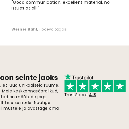
"Good communication, excellent material, no
issues at all!"
Werner Bahl
,
1 päeva tagasi
oon seinte jaoks
 et luua unikaalseid ruume,
i. Meie keskkonnasõbralikud,
TrustScore
4.8
oted on mõõtude järgi
t teie seintele. Nautige
ellimustele ja avastage oma