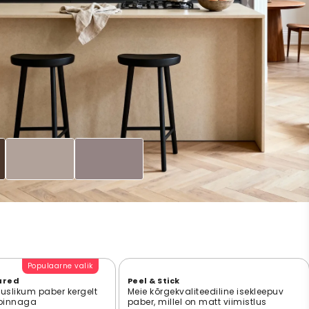
Populaarne valik
ured
Peel & Stick
suslikum paber kergelt
Meie kõrgekvaliteediline isekleepuv
 pinnaga
paber, millel on matt viimistlus