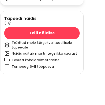
Tapeedi näidis
3 €
Telli näidise
Trükitud meie kõrgekvaliteedilisele
tapeedile
Näidis näitab mustri tegelikku suurust
Tasuta kohaletoimetamine
Tarneaeg 6-11 tööpäeva