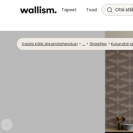
Otsi stii
Tapeet
Toad
Vaata kõiki disainilahendusi
>
...
>
Graafika
>
Kujundid j