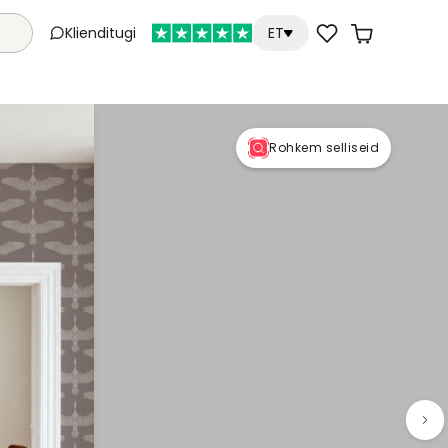
Klienditugi
ET
Rohkem selliseid