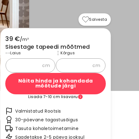
Salvesta
39 €
/
m²
Sisestage tapeedi mõõtmed
Laius
Kõrgus
cm
cm
Näita hinda ja kohandada
mõõtude järgi
Lisada 7-10 cm lisavaru
Valmistatud Rootsis
30-päevane tagastusõigus
Tasuta kohaletoimetamine
Saadetakse 2-5 päeva jooksul