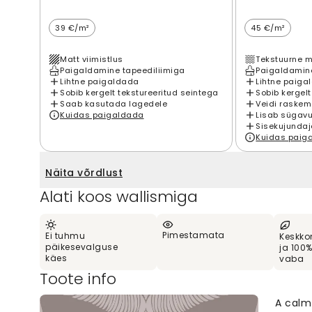
39 €/m²
45 €/m²
Matt viimistlus
Tekstuurne m
Paigaldamine tapeediliimiga
Paigaldamine
Lihtne paigaldada
Lihtne paiga
Sobib kergelt tekstureeritud seintega
Sobib kergelt
Saab kasutada lagedele
Veidi raskem
Kuidas paigaldada
Lisab sügavu
Sisekujundaj
Kuidas paig
Näita võrdlust
Alati koos wallismiga
Pimestamata
Ei tuhmu
Keskko
päikesevalguse
ja 100
käes
vaba
Toote info
A calm 