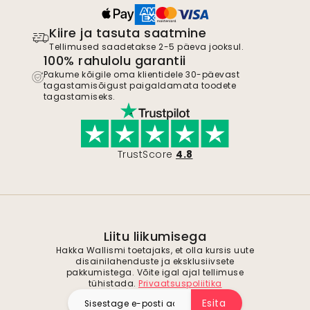
Kiire ja tasuta saatmine
Tellimused saadetakse 2-5 päeva jooksul.
100% rahulolu garantii
Pakume kõigile oma klientidele 30-päevast
tagastamisõigust paigaldamata toodete
tagastamiseks.
TrustScore
4.8
Liitu liikumisega
Hakka Wallismi toetajaks, et olla kursis uute
disainilahenduste ja eksklusiivsete
pakkumistega. Võite igal ajal tellimuse
tühistada.
Privaatsuspoliitika
Esita