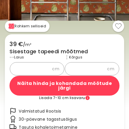
Rohkem selliseid
39 €
/
m²
Sisestage tapeedi mõõtmed
Laius
Kõrgus
cm
cm
Näita hinda ja kohandada mõõtude
järgi
Lisada 7-10 cm lisavaru
Valmistatud Rootsis
30-päevane tagastusõigus
Tasuta kohaletoimetamine