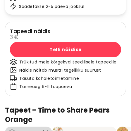
Saadetakse 2-5 päeva jooksul
Tapeedi näidis
3 €
Telli näidise
Trükitud meie kõrgekvaliteedilisele tapeedile
Näidis näitab mustri tegelikku suurust
Tasuta kohaletoimetamine
Tarneaeg 6-11 tööpäeva
Tapeet - Time to Share Pears
Orange