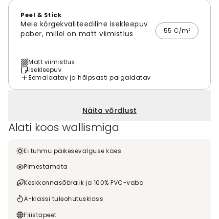
Peel & Stick
Meie kõrgekvaliteediline isekleepuv
55 €/m²
paber, millel on matt viimistlus
Matt viimistlus
Isekleepuv
Eemaldatav ja hõlpsasti paigaldatav
Näita võrdlust
Alati koos wallismiga
Ei tuhmu päikesevalguse käes
Pimestamata
Keskkonnasõbralik ja 100% PVC-vaba
A-klassi tuleohutusklass
Fliistapeet