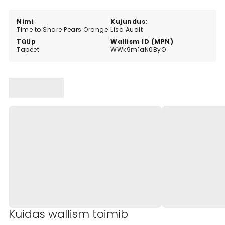
for anyone who loves fruit patterns and artistic wall
décor.
Nimi
Kujundus:
Time to Share Pears Orange
Lisa Audit
Tüüp
Wallism ID (MPN)
Tapeet
WWk9m1aN0ByO
Kuidas wallism toimib