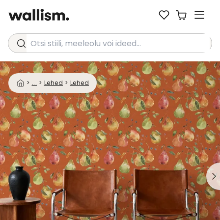
Otsi stiili, meeleolu või ideed...
>
...
>
Lehed
>
Lehed