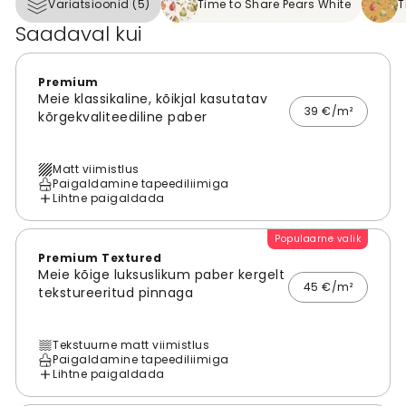
Variatsioonid (5)
Time to Share Pears White
T
Saadaval kui
Premium
Meie klassikaline, kõikjal kasutatav
39 €/m²
kõrgekvaliteediline paber
Matt viimistlus
Paigaldamine tapeediliimiga
Lihtne paigaldada
Populaarne valik
Premium Textured
Meie kõige luksuslikum paber kergelt
45 €/m²
tekstureeritud pinnaga
Tekstuurne matt viimistlus
Paigaldamine tapeediliimiga
Lihtne paigaldada