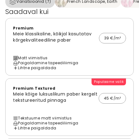
Variatsioonid (7)
French Landscape, Earth
Fr
Saadaval kui
Premium
Meie klassikaline, kõikjal kasutatav
39 €/m²
kõrgekvaliteediline paber
Matt viimistlus
Paigaldamine tapeediliimiga
Lihtne paigaldada
Populaarne valik
Premium Textured
Meie kõige luksuslikum paber kergelt
45 €/m²
tekstureeritud pinnaga
Tekstuurne matt viimistlus
Paigaldamine tapeediliimiga
Lihtne paigaldada