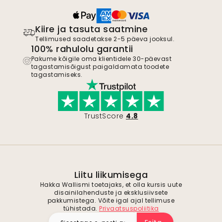
Kiire ja tasuta saatmine
Tellimused saadetakse 2-5 päeva jooksul.
100% rahulolu garantii
Pakume kõigile oma klientidele 30-päevast
tagastamisõigust paigaldamata toodete
tagastamiseks.
TrustScore
4.8
Liitu liikumisega
Hakka Wallismi toetajaks, et olla kursis uute
disainilahenduste ja eksklusiivsete
pakkumistega. Võite igal ajal tellimuse
tühistada.
Privaatsuspoliitika