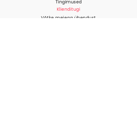
Tingimused
Klienditugi
Võtke meiega ühendust
Tagastused ja tagasimaksed
Laevandus
Kuidas mõõta oma seina
Kuidas riputada tapeeti
Kuidas paigaldada sekekleepuv
KKK
Tapeedi artiklid
Valige oma asukoht
Küpsiste seadete haldamine
© 2026 WALLISM, Rainbow bay AB. Kõik õigused kaitstud.
Stockholm, Sweden