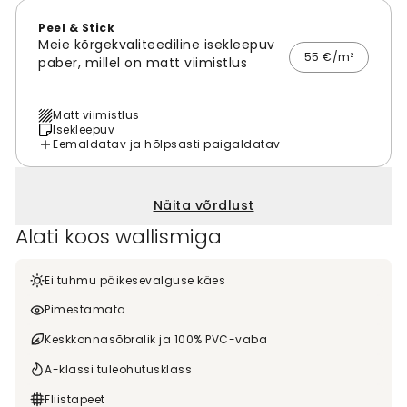
Peel & Stick
Meie kõrgekvaliteediline isekleepuv
55 €/m²
paber, millel on matt viimistlus
Matt viimistlus
Isekleepuv
Eemaldatav ja hõlpsasti paigaldatav
Näita võrdlust
Alati koos wallismiga
Ei tuhmu päikesevalguse käes
Pimestamata
Keskkonnasõbralik ja 100% PVC-vaba
A-klassi tuleohutusklass
Fliistapeet