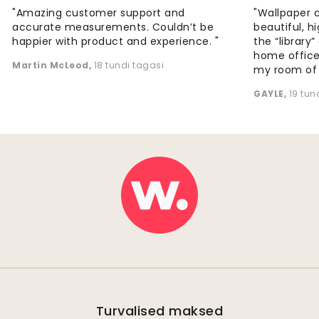
"Amazing customer support and
"Wallpaper 
accurate measurements. Couldn’t be
beautiful, h
happier with product and experience. "
the “library
home office
Martin McLeod
,
18 tundi tagasi
my room of d
GAYLE
,
19 tun
Turvalised maksed