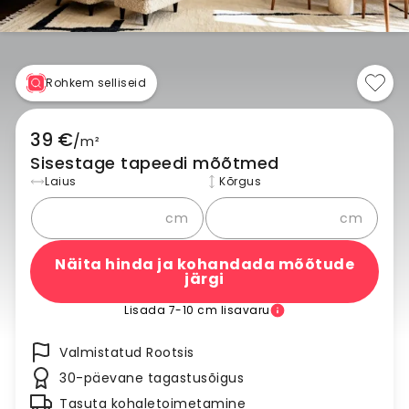
Rohkem selliseid
39 €
/
m²
Sisestage tapeedi mõõtmed
Laius
Kõrgus
cm
cm
Näita hinda ja kohandada mõõtude
järgi
Lisada 7-10 cm lisavaru
Valmistatud Rootsis
30-päevane tagastusõigus
Tasuta kohaletoimetamine