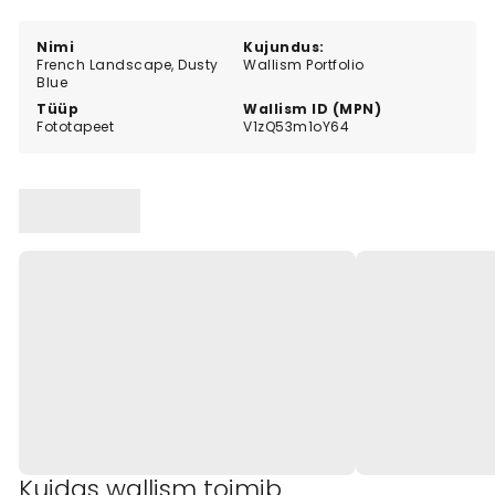
atmosphere to your walls.
Nimi
Kujundus:
French Landscape, Dusty
Wallism Portfolio
Blue
Tüüp
Wallism ID (MPN)
Fototapeet
V1zQ53m1oY64
Kuidas wallism toimib