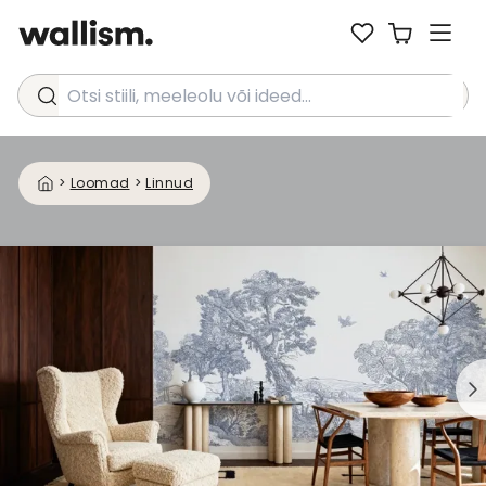
Otsi stiili, meeleolu või ideed...
>
Loomad
>
Linnud