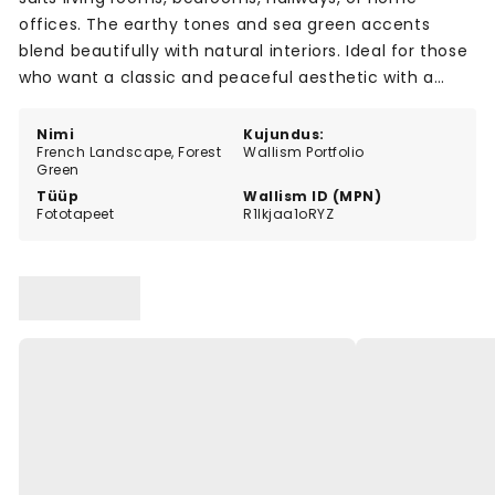
offices. The earthy tones and sea green accents
blend beautifully with natural interiors. Ideal for those
who want a classic and peaceful aesthetic with a
touch of nature in their space.
Nimi
Kujundus:
French Landscape, Forest
Wallism Portfolio
Green
Tüüp
Wallism ID (MPN)
Fototapeet
R1lkjaa1oRYZ