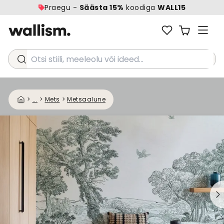
Praegu -
Säästa 15%
koodiga
WALL15
Otsi stiili, meeleolu või ideed...
>
...
>
Mets
>
Metsaalune