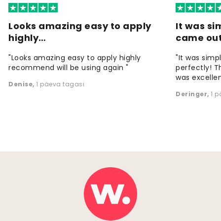
Looks amazing easy to apply
It was si
highly…
came ou
"Looks amazing easy to apply highly
"It was simp
recommend will be using again "
perfectly! T
was excellen
Denise
,
1 päeva tagasi
Deringer
,
1 