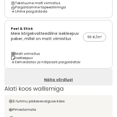
Tekstuurne matt viimistlus
Paigaldamine tapeediliimiga
Lihtne paigaldada
Peel & Stick
Meie kõrgekvaliteediline isekleepuv
55 €/m²
paber, millel on matt viimistlus
Matt viimistlus
Isekleepuv
Eemaldatav ja hõlpsasti paigaldatav
Näita võrdlust
Alati koos wallismiga
Ei tuhmu päikesevalguse käes
Pimestamata