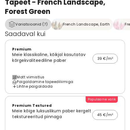
Tapeet - French Landscape,
Forest Green
Variatsioonid (7)
French Landscape, Earth
Fr
Saadaval kui
Premium
Meie klassikaline, kõikjal kasutatav
39 €/m²
kõrgekvaliteediline paber
Matt viimistlus
Paigaldamine tapeediliimiga
Lihtne paigaldada
Populaarne valik
Premium Textured
Meie kõige luksuslikum paber kergelt
45 €/m²
tekstureeritud pinnaga