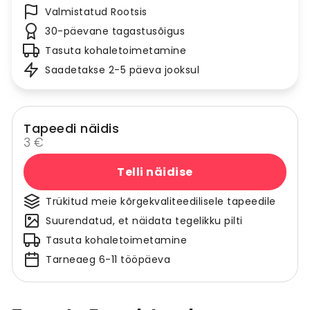
Valmistatud Rootsis
30-päevane tagastusõigus
Tasuta kohaletoimetamine
Saadetakse 2-5 päeva jooksul
Tapeedi näidis
3 €
Telli näidise
Trükitud meie kõrgekvaliteedilisele tapeedile
Suurendatud, et näidata tegelikku pilti
Tasuta kohaletoimetamine
Tarneaeg 6-11 tööpäeva