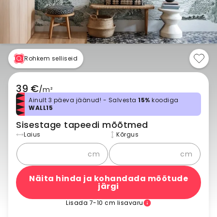
Rohkem selliseid
39 €
/
m²
Ainult 3 päeva jäänud! - Salvesta
15%
koodiga
WALL15
Sisestage tapeedi mõõtmed
Laius
Kõrgus
cm
cm
Näita hinda ja kohandada mõõtude
järgi
Lisada 7-10 cm lisavaru