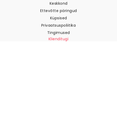
Keskkond
Ettevõtte päringud
Küpsised
Privaatsuspoliitika
Tingimused
Klienditugi
Võtke meiega ühendust
Tagastused ja tagasimaksed
Laevandus
Kuidas mõõta oma seina
Kuidas riputada tapeeti
Kuidas paigaldada sekekleepuv
KKK
Tapeedi artiklid
Valige oma asukoht