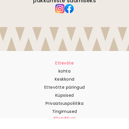
pakkumiste saamiseks
Ettevõte
kohta
Keskkond
Ettevõtte päringud
Küpsised
Privaatsuspoliitika
Tingimused
Klienditugi
Võtke meiega ühendust