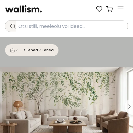
Otsi stiili, meeleolu või ideed...
>
...
>
Lehed
>
Lehed