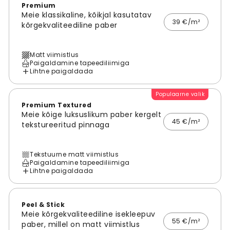
Premium
Meie klassikaline, kõikjal kasutatav
39 €/m²
kõrgekvaliteediline paber
Matt viimistlus
Paigaldamine tapeediliimiga
Lihtne paigaldada
Populaarne valik
Premium Textured
Meie kõige luksuslikum paber kergelt
45 €/m²
tekstureeritud pinnaga
Tekstuurne matt viimistlus
Paigaldamine tapeediliimiga
Lihtne paigaldada
Peel & Stick
Meie kõrgekvaliteediline isekleepuv
55 €/m²
paber, millel on matt viimistlus