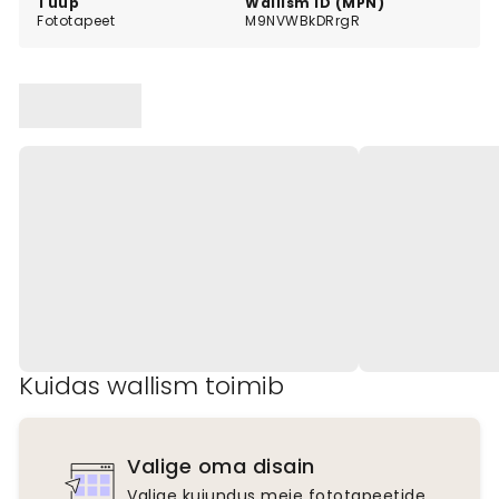
Tüüp
Wallism ID (MPN)
Fototapeet
M9NVWBkDRrgR
Kuidas wallism toimib
Valige oma disain
Valige kujundus meie fototapeetide