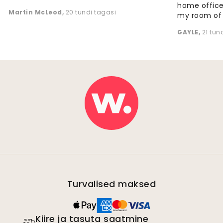
home office
Martin McLeod
,
20 tundi tagasi
my room of d
GAYLE
,
21 tun
Turvalised maksed
Kiire ja tasuta saatmine