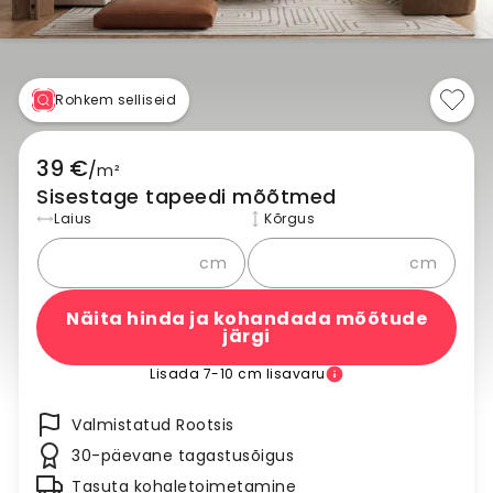
Rohkem selliseid
39 €
/
m²
Sisestage tapeedi mõõtmed
Laius
Kõrgus
cm
cm
Näita hinda ja kohandada mõõtude
järgi
Lisada 7-10 cm lisavaru
Valmistatud Rootsis
30-päevane tagastusõigus
Tasuta kohaletoimetamine