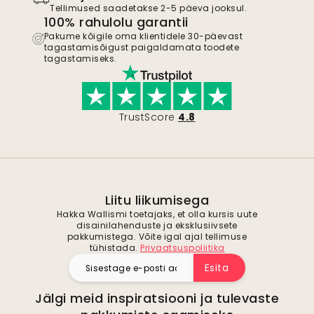
Tellimused saadetakse 2-5 päeva jooksul.
100% rahulolu garantii
Pakume kõigile oma klientidele 30-päevast
tagastamisõigust paigaldamata toodete
tagastamiseks.
TrustScore
4.8
Liitu liikumisega
Hakka Wallismi toetajaks, et olla kursis uute
disainilahenduste ja eksklusiivsete
pakkumistega. Võite igal ajal tellimuse
tühistada.
Privaatsuspoliitika
Esita
Jälgi meid inspiratsiooni ja tulevaste