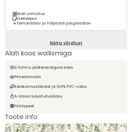
Matt viimistlus
Isekleepuv
Eemaldatav ja hõlpsasti paigaldatav
Näita võrdlust
Alati koos wallismiga
Ei tuhmu päikesevalguse käes
Pimestamata
Keskkonnasõbralik ja 100% PVC-vaba
A-klassi tuleohutusklass
Fliistapeet
Toote info