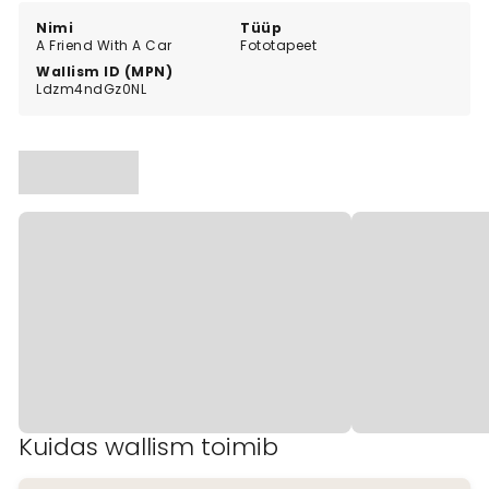
Nimi
Tüüp
A Friend With A Car
Fototapeet
Wallism ID (MPN)
Ldzm4ndGz0NL
Kuidas wallism toimib