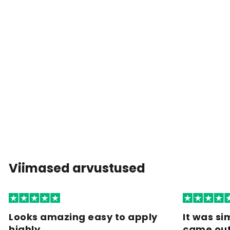
Viimased arvustused
Looks amazing easy to apply
It was si
highly…
came ou