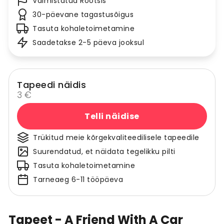
Valmistatud Rootsis
30-päevane tagastusõigus
Tasuta kohaletoimetamine
Saadetakse 2-5 päeva jooksul
Tapeedi näidis
3 €
Telli näidise
Trükitud meie kõrgekvaliteedilisele tapeedile
Suurendatud, et näidata tegelikku pilti
Tasuta kohaletoimetamine
Tarneaeg 6-11 tööpäeva
Tapeet - A Friend With A Car