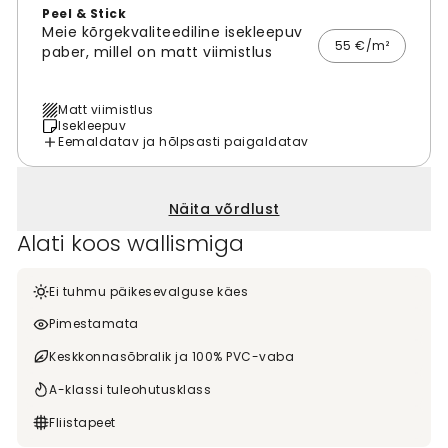
Peel & Stick
Meie kõrgekvaliteediline isekleepuv
55 €/m²
paber, millel on matt viimistlus
Matt viimistlus
Isekleepuv
Eemaldatav ja hõlpsasti paigaldatav
Näita võrdlust
Alati koos wallismiga
Ei tuhmu päikesevalguse käes
Pimestamata
Keskkonnasõbralik ja 100% PVC-vaba
A-klassi tuleohutusklass
Fliistapeet