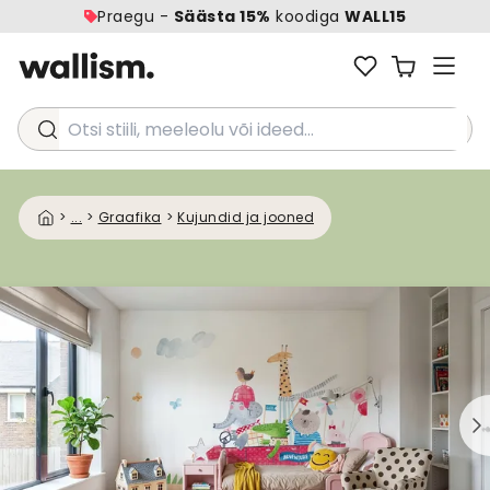
Praegu -
Säästa 15%
koodiga
WALL15
Otsi stiili, meeleolu või ideed...
>
...
>
Graafika
>
Kujundid ja jooned