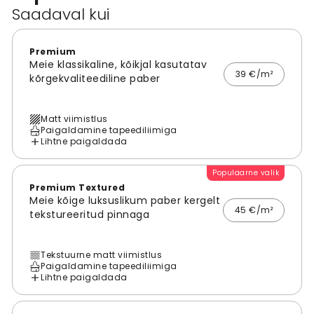
Saadaval kui
Premium
Meie klassikaline, kõikjal kasutatav
39 €/m²
kõrgekvaliteediline paber
Matt viimistlus
Paigaldamine tapeediliimiga
Lihtne paigaldada
Populaarne valik
Premium Textured
Meie kõige luksuslikum paber kergelt
45 €/m²
tekstureeritud pinnaga
Tekstuurne matt viimistlus
Paigaldamine tapeediliimiga
Lihtne paigaldada