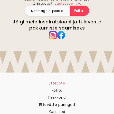
tühistada.
Privaatsuspoliitika
Esita
Jälgi meid inspiratsiooni ja tulevaste
pakkumiste saamiseks
Ettevõte
kohta
Keskkond
Ettevõtte päringud
Küpsised