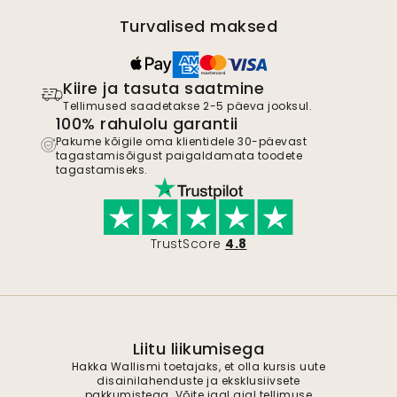
Turvalised maksed
Kiire ja tasuta saatmine
Tellimused saadetakse 2-5 päeva jooksul.
100% rahulolu garantii
Pakume kõigile oma klientidele 30-päevast
tagastamisõigust paigaldamata toodete
tagastamiseks.
TrustScore
4.8
Liitu liikumisega
Hakka Wallismi toetajaks, et olla kursis uute
disainilahenduste ja eksklusiivsete
pakkumistega. Võite igal ajal tellimuse