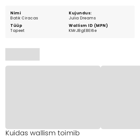
those who want artistic and unique wall décor.
Nimi
Kujundus:
Batik Ciracas
Julia Dreams
Tüüp
Wallism ID (MPN)
Tapeet
KMrJBgEBEl6e
Kuidas wallism toimib