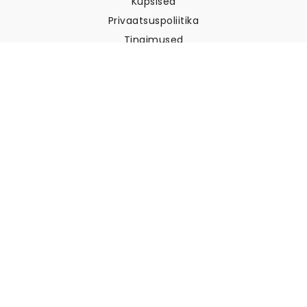
Küpsised
Privaatsuspoliitika
Tingimused
Klienditugi
Võtke meiega ühendust
Tagastused ja tagasimaksed
Laevandus
Kuidas mõõta oma seina
Kuidas riputada tapeeti
Kuidas paigaldada sekekleepuv
KKK
Tapeedi artiklid
Valige oma asukoht
Küpsiste seadete haldamine
© 2026 WALLISM, Rainbow bay AB. Kõik õigused kaitstud.