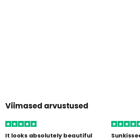
Viimased arvustused
It looks absolutely beautiful
Sunkisse