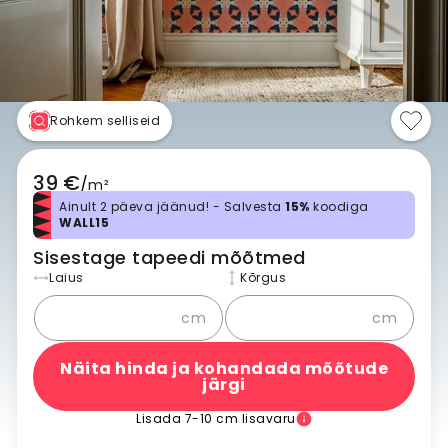
Rohkem selliseid
39 €
/
m²
Ainult 2 päeva jäänud! - Salvesta
15%
koodiga
WALL15
Sisestage tapeedi mõõtmed
Laius
Kõrgus
cm
cm
Näita hinda ja kohandada mõõtude
järgi
Lisada 7-10 cm lisavaru