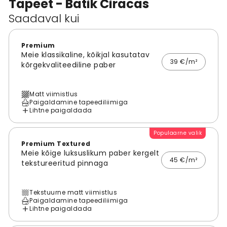
Tapeet - Batik Ciracas
Saadaval kui
Premium
Meie klassikaline, kõikjal kasutatav
39 €/m²
kõrgekvaliteediline paber
Matt viimistlus
Paigaldamine tapeediliimiga
Lihtne paigaldada
Populaarne valik
Premium Textured
Meie kõige luksuslikum paber kergelt
45 €/m²
tekstureeritud pinnaga
Tekstuurne matt viimistlus
Paigaldamine tapeediliimiga
Lihtne paigaldada