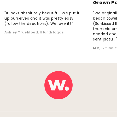
Grown P
"It looks absolutely beautiful. We put it
"We origina
up ourselves and it was pretty easy
beach towels
(follow the directions). We love it! "
(Sunkissed 
them via em
Ashley Trueblood
,
11 tundi tagasi
needed one
sent pictu...
MM
,
12 tundi 