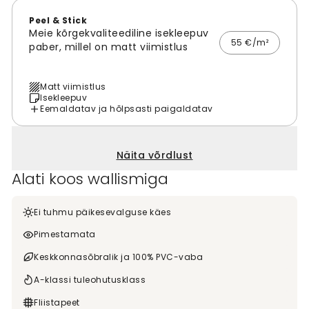
Peel & Stick
Meie kõrgekvaliteediline isekleepuv
55 €/m²
paber, millel on matt viimistlus
Matt viimistlus
Isekleepuv
Eemaldatav ja hõlpsasti paigaldatav
Näita võrdlust
Alati koos wallismiga
Ei tuhmu päikesevalguse käes
Pimestamata
Keskkonnasõbralik ja 100% PVC-vaba
A-klassi tuleohutusklass
Fliistapeet