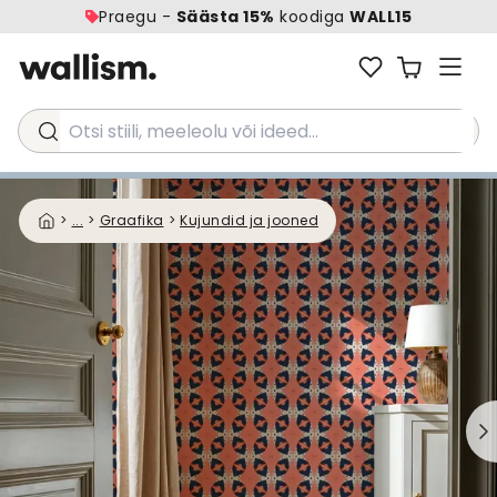
Praegu -
Säästa 15%
koodiga
WALL15
Otsi stiili, meeleolu või ideed...
>
...
>
Graafika
>
Kujundid ja jooned