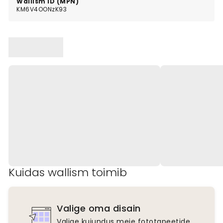
Wallism ID (MPN)
KM6V4OONzK93
Kuidas wallism toimib
Valige oma disain
Valige kujundus meie fototapeetide