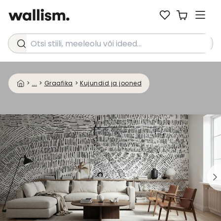
Otsi stiili, meeleolu või ideed...
>
...
>
Graafika
>
Kujundid ja jooned