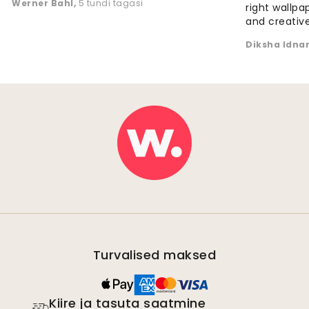
Werner Bahl
,
5 tundi tagasi
right wallp
and creative
Diksha Idna
Turvalised maksed
Kiire ja tasuta saatmine