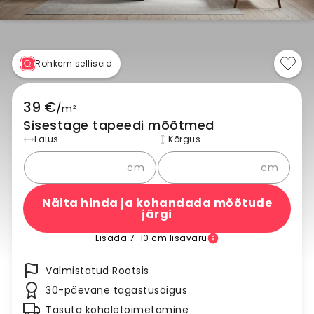
Rohkem selliseid
39 €
/
m²
Sisestage tapeedi mõõtmed
Laius
Kõrgus
cm
cm
Näita hinda ja kohandada mõõtude
järgi
Lisada 7-10 cm lisavaru
Valmistatud Rootsis
30-päevane tagastusõigus
Tasuta kohaletoimetamine