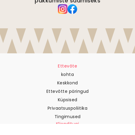
pakkumiste saamiseks
Ettevõte
kohta
Keskkond
Ettevõtte päringud
Küpsised
Privaatsuspoliitika
Tingimused
Klienditugi
Võtke meiega ühendust