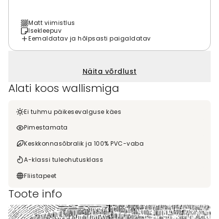
Matt viimistlus
Isekleepuv
Eemaldatav ja hõlpsasti paigaldatav
Näita võrdlust
Alati koos wallismiga
Ei tuhmu päikesevalguse käes
Pimestamata
Keskkonnasõbralik ja 100% PVC-vaba
A-klassi tuleohutusklass
Fliistapeet
Toote info