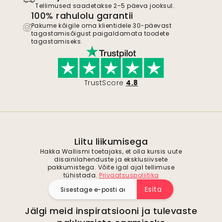
Tellimused saadetakse 2-5 päeva jooksul.
100% rahulolu garantii
Pakume kõigile oma klientidele 30-päevast
tagastamisõigust paigaldamata toodete
tagastamiseks.
TrustScore
4.8
Liitu liikumisega
Hakka Wallismi toetajaks, et olla kursis uute
disainilahenduste ja eksklusiivsete
pakkumistega. Võite igal ajal tellimuse
tühistada.
Privaatsuspoliitika
Esita
Jälgi meid inspiratsiooni ja tulevaste