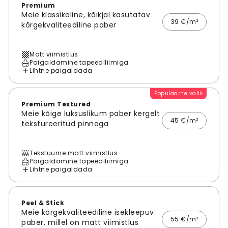
Premium
Meie klassikaline, kõikjal kasutatav
39 €/m²
kõrgekvaliteediline paber
Matt viimistlus
Paigaldamine tapeediliimiga
Lihtne paigaldada
Populaarne valik
Premium Textured
Meie kõige luksuslikum paber kergelt
45 €/m²
tekstureeritud pinnaga
Tekstuurne matt viimistlus
Paigaldamine tapeediliimiga
Lihtne paigaldada
Peel & Stick
Meie kõrgekvaliteediline isekleepuv
55 €/m²
paber, millel on matt viimistlus